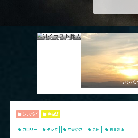
AIイラスト職人
シンパ
シンパパ
晩御飯
カロリー
ダシダ
生姜焼き
男飯
食事制限