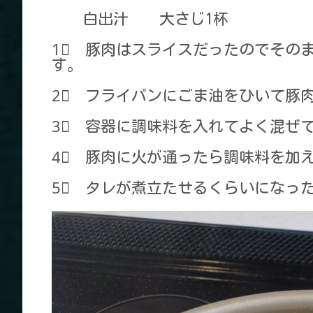
白出汁 大さじ1杯
1⃣ 豚肉はスライスだったのでその
す。
2⃣ フライパンにごま油をひいて豚
3⃣ 容器に調味料を入れてよく混ぜ
4⃣ 豚肉に火が通ったら調味料を加
5⃣ タレが煮立たせるくらいになっ