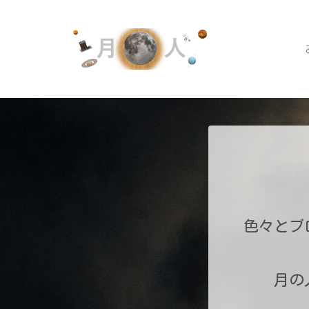
色々とブ
月の