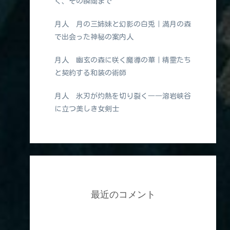
く、その瞬間まで
月人 月の三姉妹と幻影の白兎｜満月の森
で出会った神秘の案内人
月人 幽玄の森に咲く魔導の華｜精霊たち
と契約する和装の術師
月人 氷刃が灼熱を切り裂く――溶岩峡谷
に立つ美しき女剣士
最近のコメント