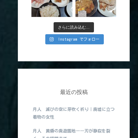
さらに読み込む...
Instagram でフォロー
最近の投稿
月人 滅びの空に芽吹く祈り｜廃墟に立つ
着物の女性
月人 黄昏の廃遊園地――刃が静寂を裂