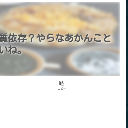
質依存？やらなあかんこと
いね。
コピー