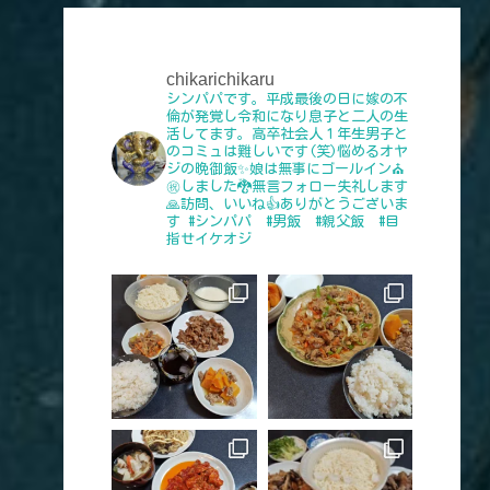
chikarichikaru
シンパパです。平成最後の日に嫁の不
倫が発覚し令和になり息子と二人の生
活してます。高卒社会人１年生男子と
のコミュは難しいです(笑)悩めるオヤ
ジの晩御飯✨娘は無事にゴールイン⛪
㊗️しました🐉無言フォロー失礼します
🙏訪問、いいね👍️ありがとうございま
す
#シンパパ #男飯 #親父飯 #目
指せイケオジ