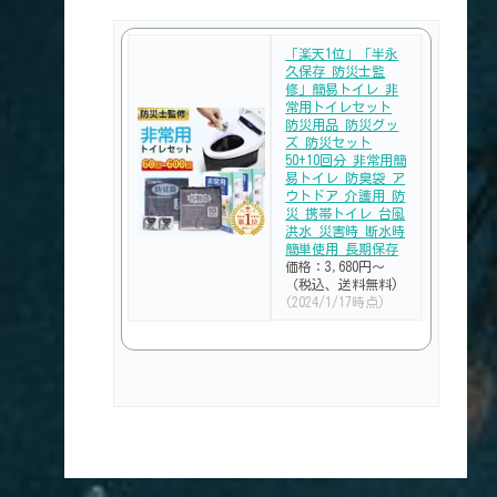
「楽天1位」「半永
久保存 防災士監
修」簡易トイレ 非
常用トイレセット
防災用品 防災グッ
ズ 防災セット
50+10回分 非常用簡
易トイレ 防臭袋 ア
ウトドア 介護用 防
災 携帯トイレ 台風
洪水 災害時 断水時
簡単使用 長期保存
価格：3,680円～
（税込、送料無料)
(2024/1/17時点)