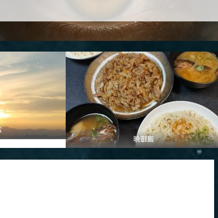
パ
晩御飯