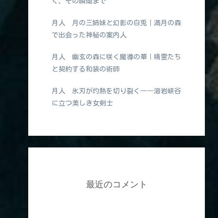
く、その瞬間まで
月人 月の三姉妹と幻影の白兎｜満月の森
で出会った神秘の案内人
月人 幽玄の森に咲く魔導の華｜精霊たち
と契約する和装の術師
月人 氷刃が灼熱を切り裂く――溶岩峡谷
に立つ美しき女剣士
最近のコメント