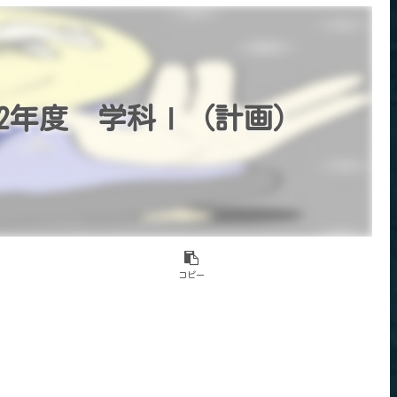
2年度 学科Ⅰ（計画）
コピー