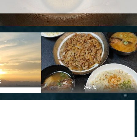
パ
晩御飯