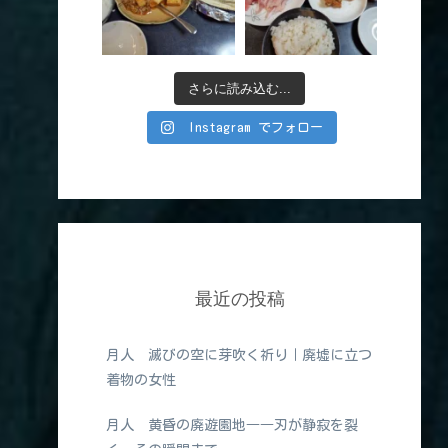
さらに読み込む...
Instagram でフォロー
最近の投稿
月人 滅びの空に芽吹く祈り｜廃墟に立つ
着物の女性
月人 黄昏の廃遊園地――刃が静寂を裂