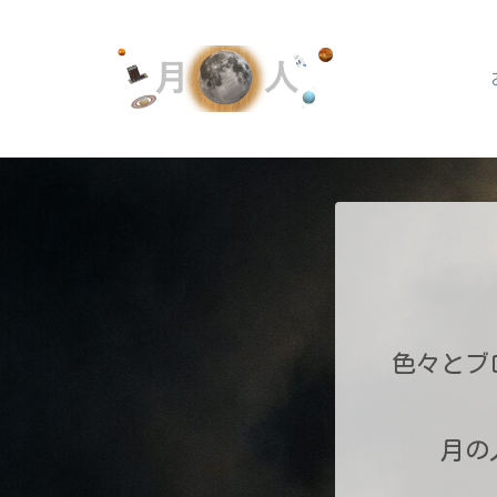
色々とブ
月の