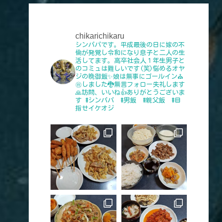
chikarichikaru
シンパパです。平成最後の日に嫁の不
倫が発覚し令和になり息子と二人の生
活してます。高卒社会人１年生男子と
のコミュは難しいです(笑)悩めるオヤ
ジの晩御飯✨娘は無事にゴールイン⛪
㊗️しました🐉無言フォロー失礼します
🙏訪問、いいね👍️ありがとうございま
す
#シンパパ #男飯 #親父飯 #目
指せイケオジ