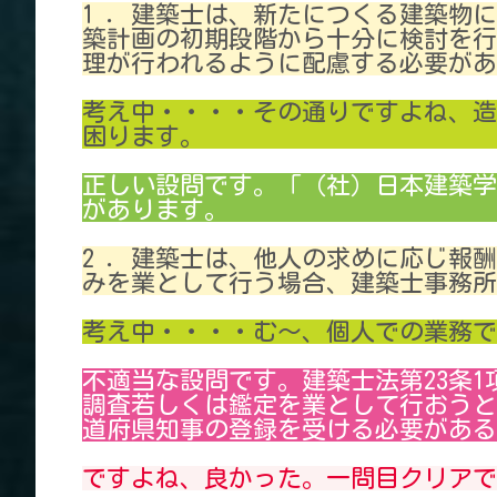
1 ．建築士は、新たにつくる建築物
築計画の初期段階から十分に検討を行
理が行われるように配慮する必要があ
考え中・・・・その通りですよね、造
困ります。
正しい設問です。「（社）日本建築学
があります。
2 ．建築士は、他人の求めに応じ報
みを業として行う場合、建築士事務所
考え中・・・・む～、個人での業務で
不適当な設問です。建築士法第23条
調査若しくは鑑定を業として行おうと
道府県知事の登録を受ける必要がある
ですよね、良かった。一問目クリアで