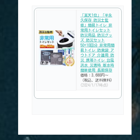
「楽天1位」「半永
久保存 防災士監
修」簡易トイレ 非
常用トイレセット
防災用品 防災グッ
ズ 防災セット
50+10回分 非常用簡
易トイレ 防臭袋 ア
ウトドア 介護用 防
災 携帯トイレ 台風
洪水 災害時 断水時
簡単使用 長期保存
価格：3,680円～
（税込、送料無料)
(2024/1/17時点)