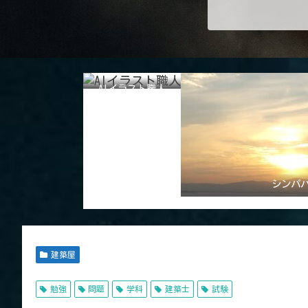
AIイラスト職人
シンパ
建築屋
勉強
問題
学科
建築士
試験