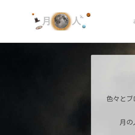
色々とブ
月の