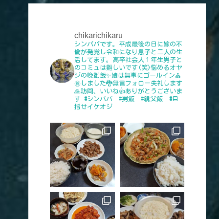
chikarichikaru
シンパパです。平成最後の日に嫁の不
倫が発覚し令和になり息子と二人の生
活してます。高卒社会人１年生男子と
のコミュは難しいです(笑)悩めるオヤ
ジの晩御飯✨娘は無事にゴールイン⛪
㊗️しました🐉無言フォロー失礼します
🙏訪問、いいね👍️ありがとうございま
す
#シンパパ #男飯 #親父飯 #目
指せイケオジ