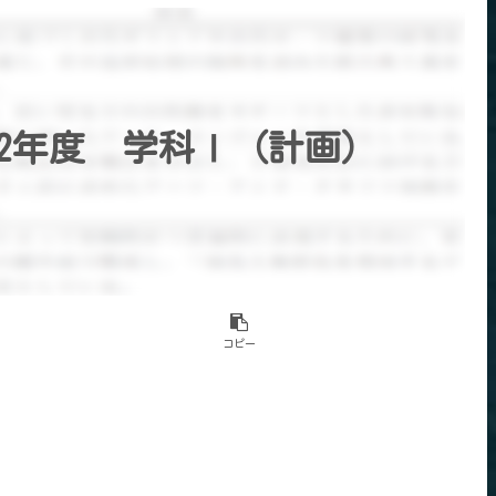
2年度 学科Ⅰ（計画）
コピー