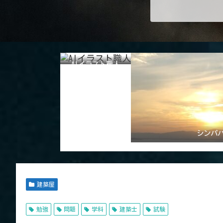
AIイラスト職人
シンパ
建築屋
勉強
問題
学科
建築士
試験