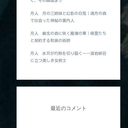
く、その瞬間まで
月人 月の三姉妹と幻影の白兎｜満月の森
で出会った神秘の案内人
月人 幽玄の森に咲く魔導の華｜精霊たち
と契約する和装の術師
月人 氷刃が灼熱を切り裂く――溶岩峡谷
に立つ美しき女剣士
最近のコメント