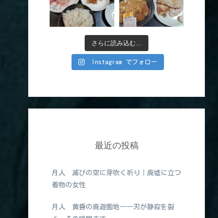
さらに読み込む...
Instagram でフォロー
最近の投稿
月人 滅びの空に芽吹く祈り｜廃墟に立つ
着物の女性
月人 黄昏の廃遊園地――刃が静寂を裂