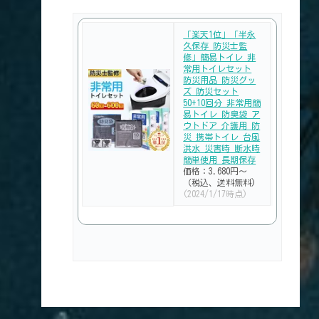
「楽天1位」「半永
久保存 防災士監
修」簡易トイレ 非
常用トイレセット
防災用品 防災グッ
ズ 防災セット
50+10回分 非常用簡
易トイレ 防臭袋 ア
ウトドア 介護用 防
災 携帯トイレ 台風
洪水 災害時 断水時
簡単使用 長期保存
価格：3,680円～
（税込、送料無料)
(2024/1/17時点)