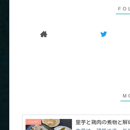
里芋と鶏肉の煮物と解
シンパパ