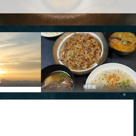
パ
晩御飯