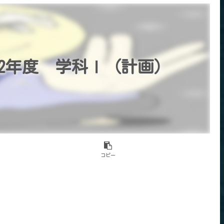
2年度 学科Ⅰ（計画）
コピー