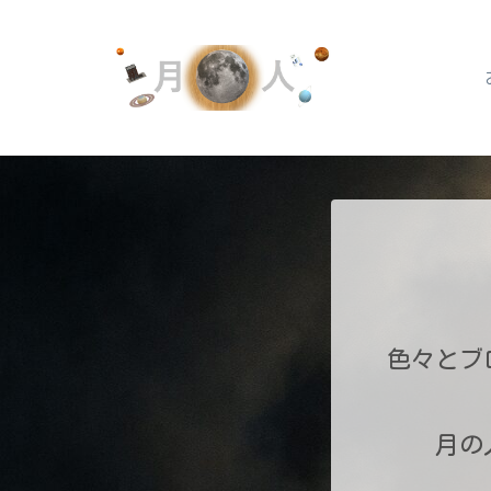
色々とブ
月の