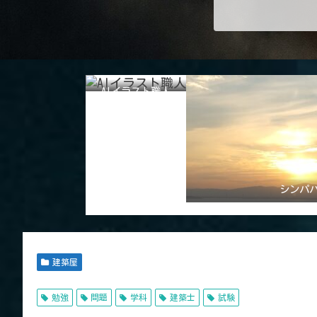
AIイラスト職人
シンパ
建築屋
勉強
問題
学科
建築士
試験