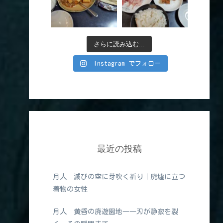
さらに読み込む...
Instagram でフォロー
最近の投稿
月人 滅びの空に芽吹く祈り｜廃墟に立つ
着物の女性
月人 黄昏の廃遊園地――刃が静寂を裂