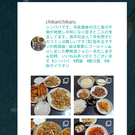
chikarichikaru
シンパパです。平成最後の日に嫁の不
倫が発覚し令和になり息子と二人の生
活してます。高卒社会人１年生男子と
のコミュは難しいです(笑)悩めるオヤ
ジの晩御飯✨娘は無事にゴールイン⛪
㊗️しました🐉無言フォロー失礼します
🙏訪問、いいね👍️ありがとうございま
す
#シンパパ #男飯 #親父飯 #目
指せイケオジ