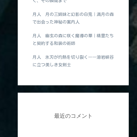
く、その瞬間まで
月人 月の三姉妹と幻影の白兎｜満月の森
で出会った神秘の案内人
月人 幽玄の森に咲く魔導の華｜精霊たち
と契約する和装の術師
月人 氷刃が灼熱を切り裂く――溶岩峡谷
に立つ美しき女剣士
最近のコメント