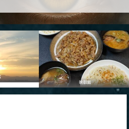
パ
晩御飯