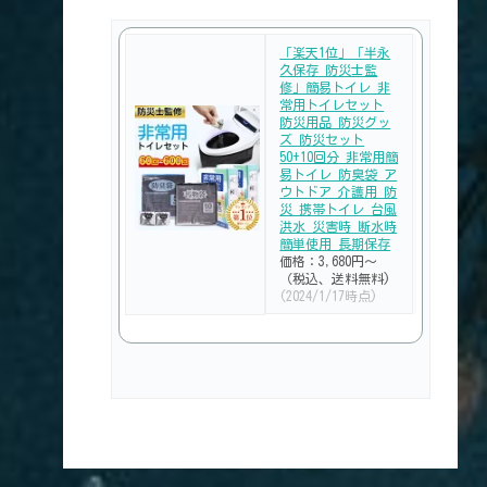
「楽天1位」「半永
久保存 防災士監
修」簡易トイレ 非
常用トイレセット
防災用品 防災グッ
ズ 防災セット
50+10回分 非常用簡
易トイレ 防臭袋 ア
ウトドア 介護用 防
災 携帯トイレ 台風
洪水 災害時 断水時
簡単使用 長期保存
価格：3,680円～
（税込、送料無料)
(2024/1/17時点)