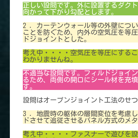
正しい設問です。外に設置するダクト
向かって下がり勾配とします。
2 ．カーテンウォール等の外壁につ
ことを防ぐため、内外の空気圧を等圧
ドジョイントとした。
考え中・・・・空気圧を等圧にするこ
わかりませんね。
不適当な設問です。フィルドジョイン
るため、両側の開口にシール材を充填
す。
設問はオープンジョイント工法のせつ
3 ．地震時の躯体の層間変位を考慮
ドさせて追従させるパネル方式のメタ
考え中・・・・ファスナーで遊びを設