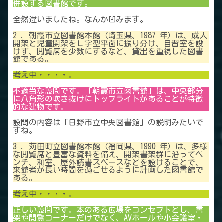
併設する図書館です。
全然違いましたね。なんか凹みます。
2 ．朝霞市立図書館本館（埼玉県、1987 年）は、成人
開架と児童開架をＬ字型平面に振り分け、自習室を設
けず、閲覧席を少数にするなど、貸出を重視した図書
館である。
考え中・・・・。
不適当な設問です。「朝霞市立図書館」は、中央部分
に八角形の吹き抜けにトップライトがあることが特徴
的な建物です。
設問の内容は「日野市立中央図書館」の説明みたいで
すね。
3 ．苅田町立図書館本館（福岡県、1990 年）は、多様
な閲覧席と豊富な資料を備え、開架書架群に沿ってベ
ンチ、和室、屋外読書スペースなどを設けることで、
来館者が長い時間を過ごせるように計画した図書館で
ある。
考え中・・・・。
正しい設問です。本のある広場をコンセプトとし、書
架や閲覧コーナーだけでなく、AVホールや小会議室・