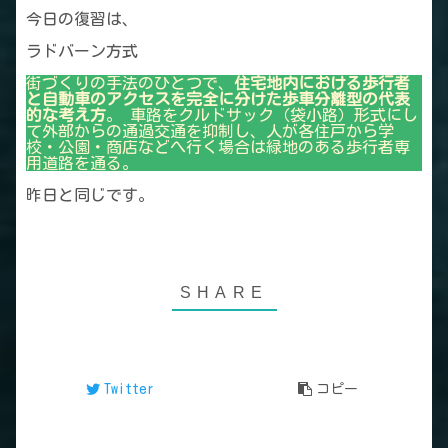
今日の復習は、
ラドバーン方式
街づくりの手法のひとつで、
住宅地内における歩行者
と自動車のアクセスを完全に分けた歩車分離型の代表
的な考え方
。 車路をクルドサック（袋小路）形式にし
て外部からの通過交通を抑制し、人が各住戸から学
校・公園・商店などへ行く場合は緑地のある歩行者専
用道路を通る。
昨日と同じです。
Twitter
コピー