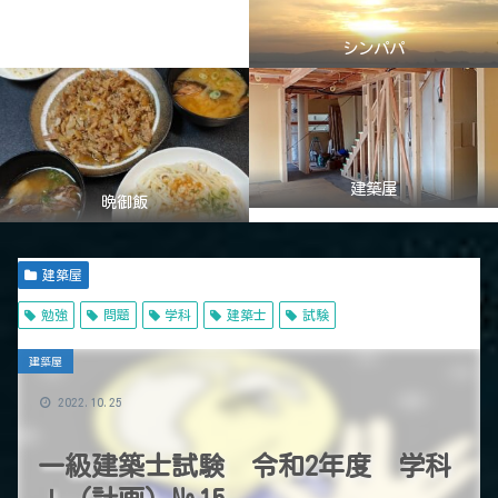
シンパパ
建築屋
晩御飯
建築屋
勉強
問題
学科
建築士
試験
建築屋
2022.10.25
一級建築士試験 令和2年度 学科