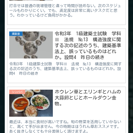
打合せは普通の現場管理と違って時間が読めない。次のスケジュ
ールもわかりにくい。でも、満足度は非常に高いタスクだと思
う。わかっているけど負荷がかかる。
令和3年 1級建築士試験 学科
建築屋
Ⅲ 法規 №13 構造強度に関
する次の記述のうち、建築基準
法上、誤っているものはどれ
か。設問4 昨日の続き
令和3年 1級建築士試験 学科Ⅲ 法規 №13 構造強度に関す
る次の記述のうち、建築基準法上、誤っているものはどれか。設
問4 昨日の続き
ホウレン草とエリンギとハムの
シンパパ
大蒜卵とじとホールダウン金
物。
最近は、本当に食材が高いですね。旬の野菜を活用していかない
と、高くて手が出ません。今の時期はほうれん草おススメです。
あく抜きしなくても十分美味しく頂けますよ。