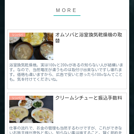
オムソバと浴室換気乾燥機の取
シンパパ
替
浴室換気乾燥機。実は100vと200vがあるの知らない人が結構いま
す。なので、当然電圧が違うものは取付け出来ないですし壊れま
す。価格も違いますから、広告で安いと思ったら100vなんてこと
も。気を付けてくださいね。
クリームシチューと振込手数料
シンパパ
仕事の流れで、お金の管理も当然するわけですが、これができな
いお施主様が意外と多い。知らない事は損すること。賢く節約を