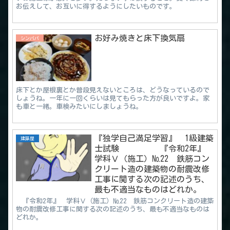
お伝えして、お互いに得するようにしたいものです。
お好み焼きと床下換気扇
シンパパ
床下とか屋根裏とか普段見えないところは、どうなっているので
しょうね。一年に一回くらいは見てもらった方が良いですよ。家
も車と一緒。車検みたいにしましょうね。
『独学自己満足学習』 1級建築
建築屋
士試験 『令和2年』
学科Ⅴ（施工）№22 鉄筋コン
クリート造の建築物の耐震改修
工事に関する次の記述のうち、
最も不適当なものはどれか。
『令和2年』 学科Ⅴ（施工）№22 鉄筋コンクリート造の建築
物の耐震改修工事に関する次の記述のうち、最も不適当なものは
どれか。