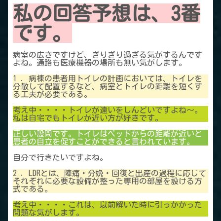
私の回答
予想
は、3番
です。
病室の広さですけど、ぎりぎり過ぎる気がするんです
よね。通路も医療機器の場所も無い気がします。
1 ．病棟の患者用トイレの計画においては、トイレを
分散して配置するなど、病室とトイレの距離を短くす
る工夫が必要である。
考え中・・・・トイレが遠いをしんどいですよね～。
私は自宅でもトイレが近い方が好きです。
正しい設問です。トイレはベッドからの距離が近いと
患者の自立を促すことができると言われています。
自分で行きたいですよね。
2 ．LDRとは、陣痛・分娩・回復と出産の過程に応じて
それぞれに必要な設備が整った専用の部屋を設ける方
式である。
考え中・・・・これは、以前解いた時に引っかかった
問題な気がします。