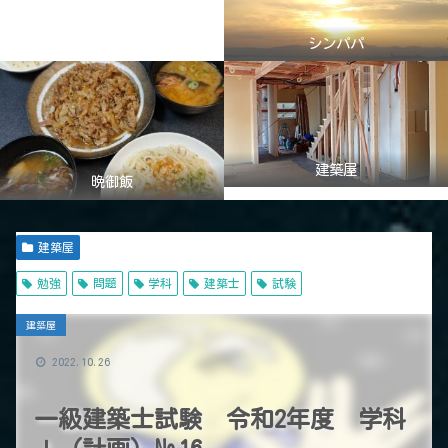
シンパパ
建築屋
晩御飯
建築屋
勉強
問題
学科
建築士
試験
建築屋
2022.10.26
一級建築士試験 令和2年度 学科