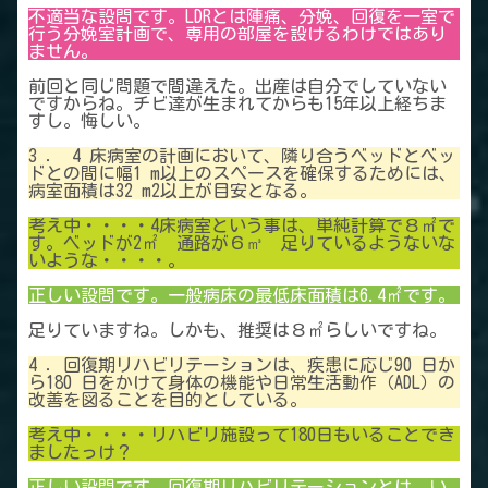
不適当な設問です。LDRとは陣痛、分娩、回復を一室で
行う分娩室計画で、専用の部屋を設けるわけではあり
ません。
前回と同じ問題で間違えた。出産は自分でしていない
ですからね。チビ達が生まれてからも15年以上経ちま
すし。悔しい。
3 ． 4 床病室の計画において、隣り合うベッドとベッ
ドとの間に幅1 m以上のスペースを確保するためには、
病室面積は32 m2以上が目安となる。
考え中・・・・4床病室という事は、単純計算で８㎡で
す。ベッドが2㎡ 通路が６㎥ 足りているようないな
いような・・・・。
正しい設問です。一般病床の最低床面積は6.4㎡です。
足りていますね。しかも、推奨は８㎡らしいですね。
4 ．回復期リハビリテーションは、疾患に応じ90 日か
ら180 日をかけて身体の機能や日常生活動作（ADL）の
改善を図ることを目的としている。
考え中・・・・リハビリ施設って180日もいることでき
ましたっけ？
正しい設問です。回復期リハビリテーションとは、い