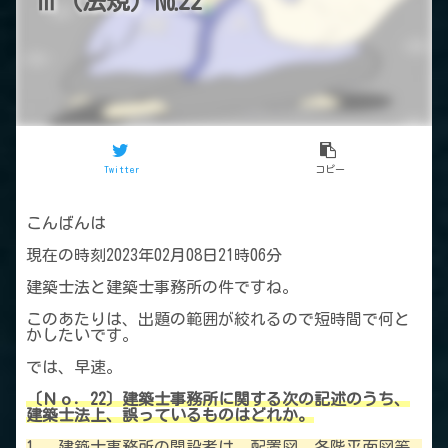
Ⅲ（法規）№22
Twitter
コピー
こんばんは
現在の時刻2023年02月08日21時06分
建築士法と建築士事務所の件ですね。
このあたりは、出題の範囲が絞れるので短時間で何と
かしたいです。
では、早速。
〔Ｎｏ．22〕建築士事務所に関する次の記述のうち、
建築士法上、誤っているものはどれか。
1 ．建築士事務所の開設者は、配置図、各階平面図等