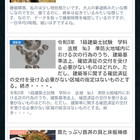
睡眠障害、私のは少し特別見たいです。大人の夢遊病みたいな感
じなのですが、寝てるのに、身体は起きているみたいな感じで
す、なので、データを取って睡眠時間を確認しているのですが、
一日平均3時間。眠いはずですよね。
令和3年 1級建築士試験 学科
建築屋
Ⅲ 法規 №3 準防火地域内に
おける次の行為のうち、建築基
準法上、確認済証の交付を受け
る必要がないものはどれか。た
だし、建築等に関する確認済証
の交付を受ける必要がない区域の指定はないものとす
る。続き・・・・。
令和3年 1級建築士試験 学科Ⅲ 法規 №3 準防火地域内にお
ける次の行為のうち、建築基準法上、確認済証の交付を受ける必
要がないものはどれか。ただし、建築等に関する確認済証の交付
を受ける必要がない区域の指定はないものとする。続
き・・・・。
茸たっぷり豚丼の具と床板補修
シンパパ