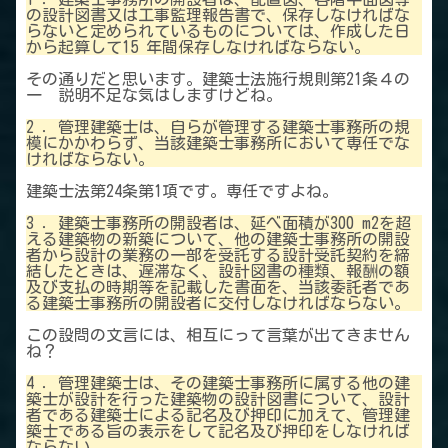
の設計図書又は工事監理報告書で、保存しなければな
らないと定められているものについては、作成した日
から起算して15 年間保存しなければならない。
その通りだと思います。建築士法施行規則第21条４の
一 説明不足な気はしますけどね。
2 ．管理建築士は、自らが管理する建築士事務所の規
模にかかわらず、当該建築士事務所において専任でな
ければならない。
建築士法第24条第1項です。専任ですよね。
3 ．建築士事務所の開設者は、延べ面積が300 m2を超
える建築物の新築について、他の建築士事務所の開設
者から設計の業務の一部を受託する設計受託契約を締
結したときは、遅滞なく、設計図書の種類、報酬の額
及び支払の時期等を記載した書面を、当該委託者であ
る建築士事務所の開設者に交付しなければならない。
この設問の文言には、相互にって言葉が出てきません
ね？
4 ．管理建築士は、その建築士事務所に属する他の建
築士が設計を行った建築物の設計図書について、設計
者である建築士による記名及び押印に加えて、管理建
築士である旨の表示をして記名及び押印をしなければ
ならない。