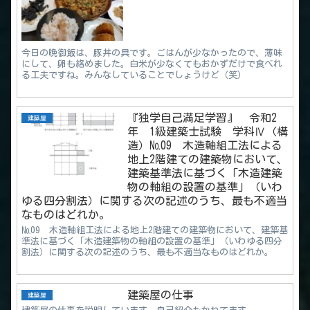
今日の晩御飯は、豚丼の具です。ごはんが少なかったので、薄味
にして、卵も絡めました。白米が少なくてもおかずだけで食べれ
る工夫ですね。みんなしていることでしょうけど（笑）
『独学自己満足学習』 令和2
建築屋
年 1級建築士試験 学科Ⅳ（構
造）№09 木造軸組工法による
地上2階建ての建築物において、
建築基準法に基づく「木造建築
物の軸組の設置の基準」（いわ
ゆる四分割法）に関する次の記述のうち、最も不適当
なものはどれか。
№09 木造軸組工法による地上2階建ての建築物において、建築基
準法に基づく「木造建築物の軸組の設置の基準」（いわゆる四分
割法）に関する次の記述のうち、最も不適当なものはどれか。
建築屋の仕事
建築屋