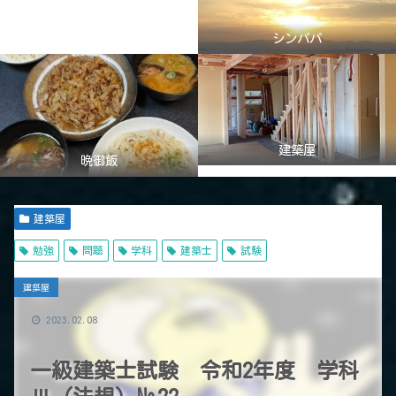
シンパパ
建築屋
晩御飯
建築屋
勉強
問題
学科
建築士
試験
建築屋
2023.02.08
一級建築士試験 令和2年度 学科