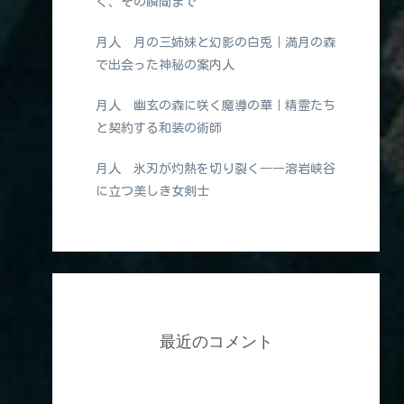
く、その瞬間まで
月人 月の三姉妹と幻影の白兎｜満月の森
で出会った神秘の案内人
月人 幽玄の森に咲く魔導の華｜精霊たち
と契約する和装の術師
月人 氷刃が灼熱を切り裂く――溶岩峡谷
に立つ美しき女剣士
最近のコメント