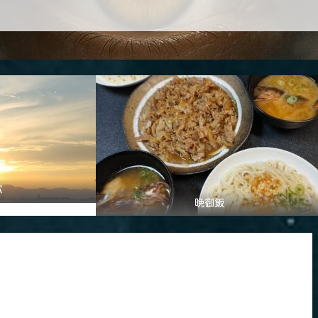
パ
晩御飯