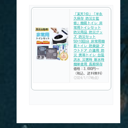
「楽天1位」「半永
久保存 防災士監
修」簡易トイレ 非
常用トイレセット
防災用品 防災グッ
ズ 防災セット
50+10回分 非常用簡
易トイレ 防臭袋 ア
ウトドア 介護用 防
災 携帯トイレ 台風
洪水 災害時 断水時
簡単使用 長期保存
価格：3,680円～
（税込、送料無料)
(2024/1/17時点)