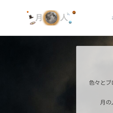
色々とブ
月の