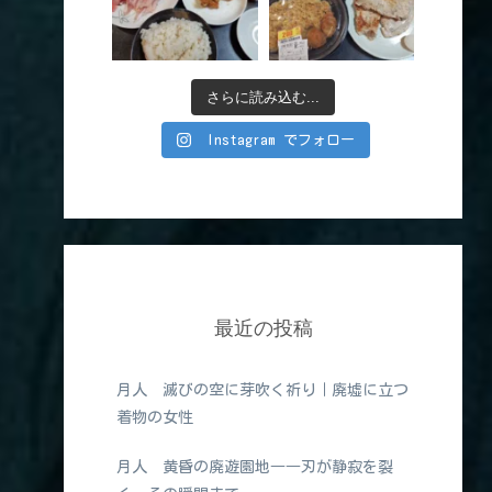
さらに読み込む...
Instagram でフォロー
最近の投稿
月人 滅びの空に芽吹く祈り｜廃墟に立つ
着物の女性
月人 黄昏の廃遊園地――刃が静寂を裂