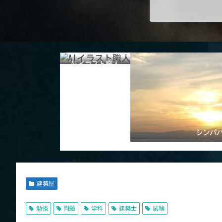
AIイラスト職人
シンパ
建築屋
勉強
問題
学科
建築士
試験