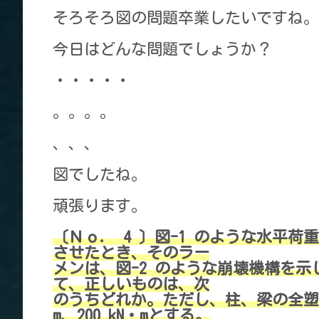
そろそろ図の問題卒業したいですね。
今日はどんな問題でしょうか？
・・・・・
。。。。
、、、
図でしたね。
頑張ります。
〔Ｎｏ． 4 〕図-1 のような水平荷
させたとき、そのラー
メンは、図-2 のような崩壊機構を示
て、正しいものは、次
のうちどれか。ただし、柱、梁の全塑性
m、200 kN・mとする。