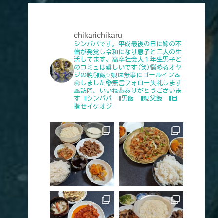
chikarichikaru
シンパパです。平成最後の日に嫁の不
倫が発覚し令和になり息子と二人の生
活してます。高卒社会人１年生男子と
のコミュは難しいです(笑)悩めるオヤ
ジの晩御飯✨娘は無事にゴールイン⛪
㊗️しました🐉無言フォロー失礼します
🙏訪問、いいね👍️ありがとうございま
す
#シンパパ #男飯 #親父飯 #目
指せイケオジ