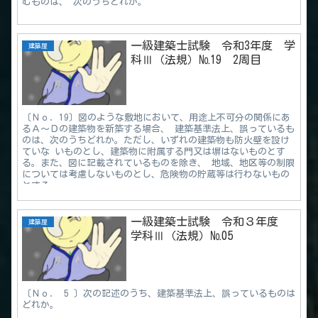
むものは、 次のうちどれか。
一級建築士試験 令和3年度 学
建築屋
科Ⅲ（法規）№19 2周目
〔Ｎｏ．19〕図のような敷地において、用途上不可分の関係にあ
るＡ～Ｄの建築物を新築する場合、 建築基準法上、誤っているも
のは、次のうちどれか。ただし、いずれの建築物も防火壁を設け
ていな いものとし、建築物に附属する門又は塀はないものとす
る。また、図に記載されているものを除き、 地域、地区等の制限
については考慮しないものとし、危険物の貯蔵等は行わないもの
とする。
一級建築士試験 令和３年度
建築屋
学科Ⅲ（法規）№05
〔Ｎｏ． 5 〕次の記述のうち、建築基準法上、誤っているものは
どれか。