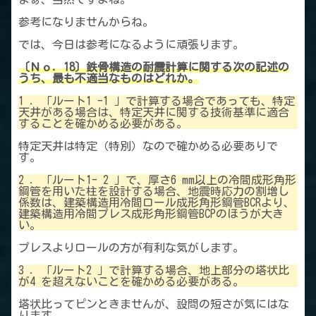
参考になりませんからね。
では、今日は参考になるように頑張ります。
〔Ｎｏ．18〕鉄骨構造の耐震計算に関する次の記述の
うち、最も不適当なものはどれか。
1 ．「ルート1 -1 」で計算する場合であっても、特定
天井がある場合は、特定天井に関する技術基準に適合
することを確かめる必要がある。
特定天井は特定（特別）なので確かめる必要ありで
す。
2 ．「ルート1- 2 」で、厚さ6 mm以上の冷間成形角形
鋼管を用いた柱を設計する場合、地震時応力の割増し
係数は、建築構造用冷間ロール成形角形鋼管BCRより、
建築構造用冷間プレス成形角形鋼管BCPのほうが大き
い。
プレスよりロールの方が有利な気がします。
3 ．「ルート2 」で計算する場合、地上部分の塔状比
が4 を超えないことを確かめる必要がある。
塔状比ってピンときませんが、設問の短さが気にはな
ります。