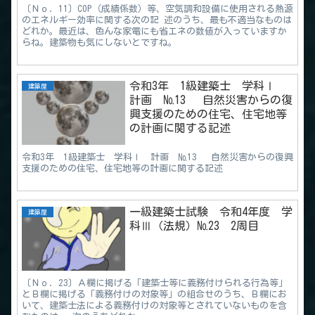
〔Ｎｏ．11〕COP（成績係数）等、空気調和設備に使用される熱源
のエネルギー効率に関する次の記 述のうち、最も不適当なものは
どれか。最近は、色んな家電にも省エネの数値が入っていますか
らね。建築物も気にしないとですね。
令和3年 1級建築士 学科Ⅰ
建築屋
計画 №13 自然災害からの復
興支援のための住宅、住宅地等
の計画に関する記述
令和3年 1級建築士 学科Ⅰ 計画 №13 自然災害からの復興
支援のための住宅、住宅地等の計画に関する記述
一級建築士試験 令和4年度 学
建築屋
科Ⅲ（法規）№23 2周目
〔Ｎｏ．23〕Ａ欄に掲げる「建築士等に義務付けられる行為等」
とＢ欄に掲げる「義務付けの対象等」の組合せのうち、Ｂ欄にお
いて、建築士法による義務付けの対象等とされていないものを含