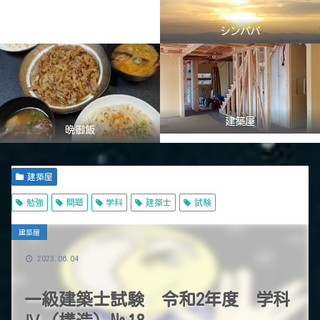
シンパパ
建築屋
晩御飯
建築屋
勉強
問題
学科
建築士
試験
建築屋
2023.06.04
一級建築士試験 令和2年度 学科