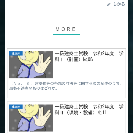
ちかる
一級建築士試験 令和2年度 学
建築屋
科Ⅰ（計画）№08
〔Ｎｏ． 8 〕建築物等の各部の寸法等に関する次の記述のうち、
最も不適当なものはどれか。
一級建築士試験 令和2年度 学
建築屋
科Ⅱ（環境・設備）№11