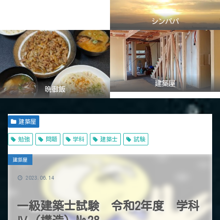
シンパパ
建築屋
晩御飯
建築屋
勉強
問題
学科
建築士
試験
建築屋
2023.06.14
一級建築士試験 令和2年度 学科