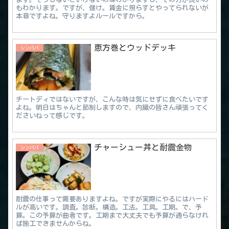
もわかります。ですが、儲け。賃金に照らすとやってられないが
本音ですよね。守りますよルールですから。
恵方巻とウッドデッキ
シンパパ
チートディではないですが、こんな時は気にせずに食べたいです
よね。明日はちゃんと節制しますので、内臓の皆さん頑張ってく
ださいねって感じです。
チャーシュー丼と耐震金物
シンパパ
耐震の仕事って需要ありますよね。ですが実際にやるにはハード
ルが高いです。調査。診断。構造。工法。工具。工期。で、予
算。この予算が曲者です。工期まで大丈夫でも予算が通らなけれ
ば施工できませんからね。