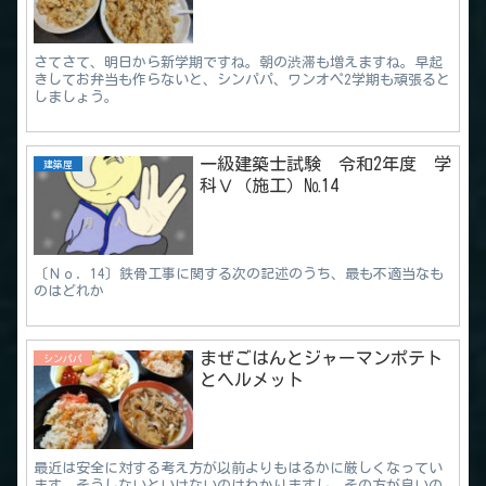
さてさて、明日から新学期ですね。朝の渋滞も増えますね。早起
きしてお弁当も作らないと、シンパパ、ワンオペ2学期も頑張ると
しましょう。
一級建築士試験 令和2年度 学
建築屋
科Ⅴ（施工）№14
〔Ｎｏ．14〕鉄骨工事に関する次の記述のうち、最も不適当なも
のはどれか
まぜごはんとジャーマンポテト
シンパパ
とヘルメット
最近は安全に対する考え方が以前よりもはるかに厳しくなってい
ます。そうしないといけないのはわかりますし、その方が良いの