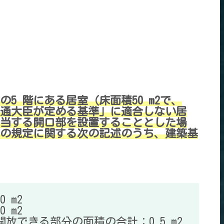
の5 階にある居室（床面積50 m2で、
通大臣が定める基準」に適合しない居
当する開口部を設置することとした場
の規定に関する次の記述のうち、建築基
 m2
 m2
開放できる部分の面積の合計：0.5 m2