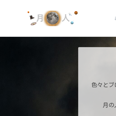
色々とブ
月の