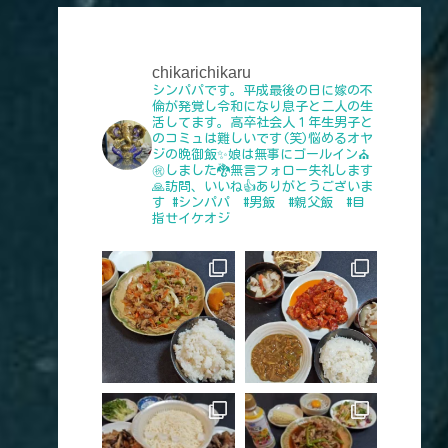
chikarichikaru
シンパパです。平成最後の日に嫁の不
倫が発覚し令和になり息子と二人の生
活してます。高卒社会人１年生男子と
のコミュは難しいです(笑)悩めるオヤ
ジの晩御飯✨娘は無事にゴールイン⛪
㊗️しました🐉無言フォロー失礼します
🙏訪問、いいね👍️ありがとうございま
す
#シンパパ #男飯 #親父飯 #目
指せイケオジ