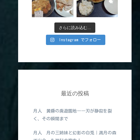
さらに読み込む...
Instagram でフォロー
最近の投稿
月人 黄昏の廃遊園地――刃が静寂を裂
く、その瞬間まで
月人 月の三姉妹と幻影の白兎｜満月の森