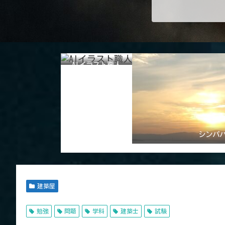
AIイラスト職人
シンパ
建築屋
勉強
問題
学科
建築士
試験