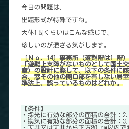
今日の問題は、
出題形式が特殊ですね。
大体1問くらいはこんな感じで、
珍しいのが混ざる気がします。
〔Ｎｏ．14〕事務所（避難階は1 階）
「避難上支障がないものとして国土交
室）の設計に際して、以下の条件に該
合、窓その他の開口部を有しない居室
準法上、誤っているものはどれか。
【条件】
・採光に有効な部分の面積の合計：2.0
・換気に有効な部分の面積の合計：3.0
・天井又は天井から下方80 cm以内で