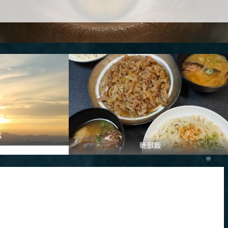
パ
晩御飯