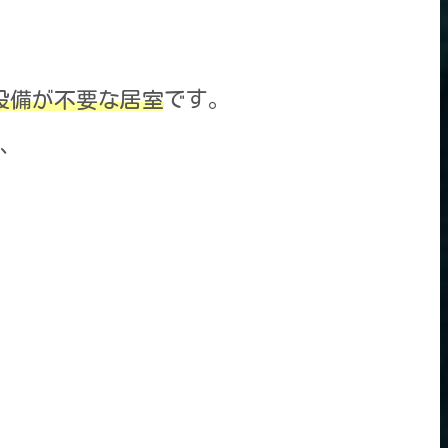
設備が不要な居室
です。
、