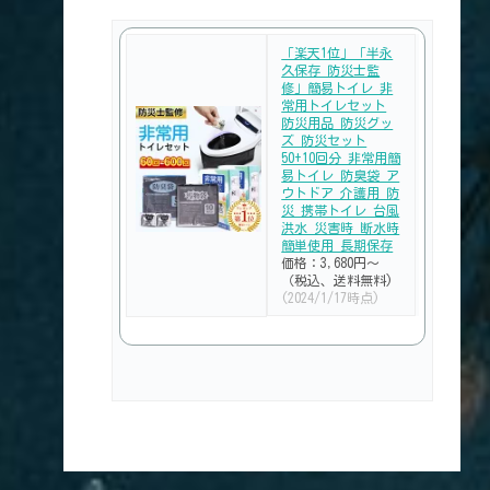
「楽天1位」「半永
久保存 防災士監
修」簡易トイレ 非
常用トイレセット
防災用品 防災グッ
ズ 防災セット
50+10回分 非常用簡
易トイレ 防臭袋 ア
ウトドア 介護用 防
災 携帯トイレ 台風
洪水 災害時 断水時
簡単使用 長期保存
価格：3,680円～
（税込、送料無料)
(2024/1/17時点)