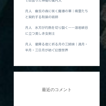
で出会った神秘の案内人
月人 幽玄の森に咲く魔導の華｜精霊たち
と契約する和装の術師
月人 氷刃が灼熱を切り裂く――溶岩峡谷
に立つ美しき女剣士
月人 星降る夜に祈る月の三姉妹｜満月・
半月・三日月が紡ぐ幻想世界
最近のコメント