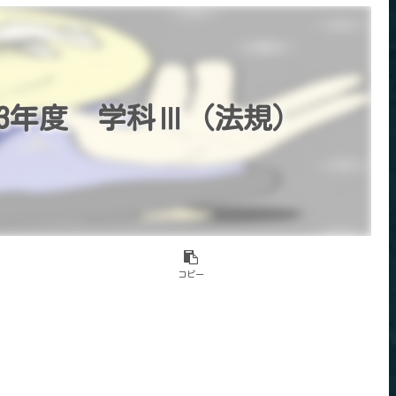
3年度 学科Ⅲ（法規）
コピー