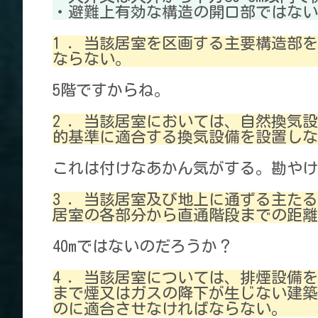
・避難上有効な構造の開口部ではない
1 ．当該居室を区画する主要構造部
ならない。
5階ですからね。
2 ．当該居室においては、自然換気
的基準に適合する換気設備を設置しな
これは付けなあかん気がする。勘やけ
3 ．当該居室及び地上に通ずる主た
居室の各部分から直通階段までの距離を
40mではないのだろうか？
4 ．当該居室については、排煙設備
まで煙又はガスの降下が生じない建築
のに適合させなければならない。