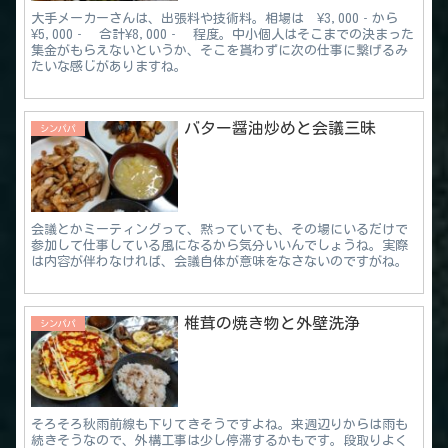
大手メーカーさんは、出張料や技術料。相場は ¥3,000‐から
¥5,000‐ 合計¥8,000‐ 程度。中小個人はそこまでの決まった
集金がもらえないというか、そこを貰わずに次の仕事に繋げるみ
たいな感じがありますね。
バター醤油炒めと会議三昧
シンパパ
会議とかミーティングって、黙っていても、その場にいるだけで
参加して仕事している風になるから気分いいんでしょうね。実際
は内容が伴わなければ、会議自体が意味をなさないのですがね。
椎茸の焼き物と外壁洗浄
シンパパ
そろそろ秋雨前線も下りてきそうですよね。来週辺りからは雨も
続きそうなので、外構工事は少し停滞するかもです。段取りよく