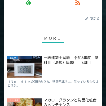
ちかる
一級建築士試験 令和3年度 学
建築屋
科Ⅲ（法規）№06 2周目
〔Ｎｏ． 6 〕次の記述のうち、建築基準法上、誤っているものは
どれか。
マカロニグラタンと洗面化粧台
シンパパ
のメンテナンス