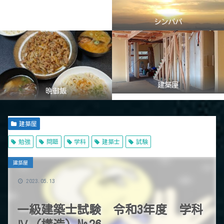
シンパパ
建築屋
晩御飯
建築屋
勉強
問題
学科
建築士
試験
建築屋
2023.05.13
一級建築士試験 令和3年度 学科