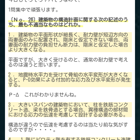
1問集中で頑張ります。
〔Ｎｏ．26〕建築物の構造計画に関する次の記述のう
ち、最も不適当なものはどれか。
1 ．建築物の平面形状が細長く、耐力壁が短辺方向の
両妻面のみに配置され、剛床と仮定できない場合、両
妻面の耐力壁の負担せん断力は、剛床と仮定した場合
より大きくなる。
平面ですが、大きく受けるのと、通常の耐力壁で考え
るのは違うと思います。
2 ．地震時水平力を受けて骨組の水平変形が大きくな
ると、P-D効果による付加的な応力及び水平変形が発生
する。
Ｐ-Δ これがわかりませんね。
3 ．大きいスパンの建築物において、柱を鉄筋コンク
リート造、梁を鉄骨造とする場合、異種構造の部材間
における応力の伝達を考慮して設計する必要がある。
構造が違うので伝達を考慮するのは当たり前な気がす
るのですが・・・・。
4 ． 1 階にピロティ階を有する鉄筋コンクリート造建