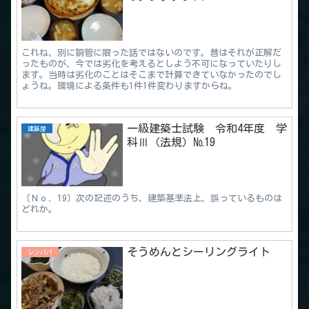
これね、別に銅管に限った話ではないのです。昔はそれが正解だ
ったものが、今では劣化を考えるとしよう不可になっていたりし
ます。当時は劣化のことはそこまで計算できていなかったのでし
ょうね。環境による条件も1件1件変わりますからね。
一級建築士試験 令和4年度 学
建築屋
科Ⅲ（法規）№19
〔Ｎｏ．19〕次の記述のうち、建築基準法上、誤っているものは
どれか。
そうめんとシーリングライト
シンパパ