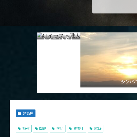
AIイラスト職人
シンパ
建築屋
勉強
問題
学科
建築士
試験