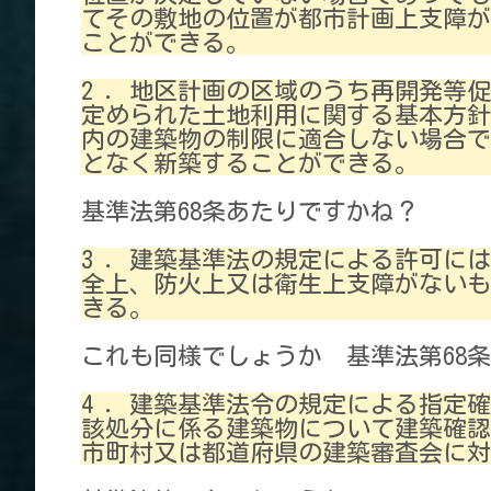
てその敷地の位置が都市計画上支障が
ことができる。
2 ．地区計画の区域のうち再開発等
定められた土地利用に関する基本方針
内の建築物の制限に適合しない場合で
となく新築することができる。
基準法第68条あたりですかね？
3 ．建築基準法の規定による許可に
全上、防火上又は衛生上支障がないも
きる。
これも同様でしょうか 基準法第68
4 ．建築基準法令の規定による指定
該処分に係る建築物について建築確認
市町村又は都道府県の建築審査会に対