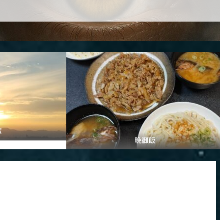
パ
晩御飯