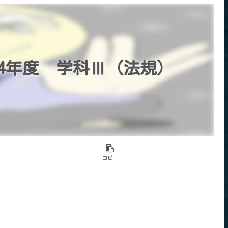
4年度 学科Ⅲ（法規）
コピー