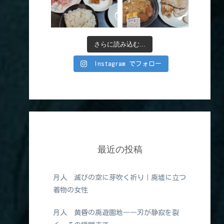
さらに読み込む...
Instagram でフォロー
最近の投稿
月人 滅びの空に芽吹く祈り｜廃墟に立つ
着物の女性
月人 黄昏の廃遊園地――刃が静寂を裂