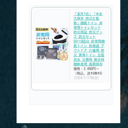
「楽天1位」「半永
久保存 防災士監
修」簡易トイレ 非
常用トイレセット
防災用品 防災グッ
ズ 防災セット
50+10回分 非常用簡
易トイレ 防臭袋 ア
ウトドア 介護用 防
災 携帯トイレ 台風
洪水 災害時 断水時
簡単使用 長期保存
価格：3,680円～
（税込、送料無料)
(2024/1/17時点)