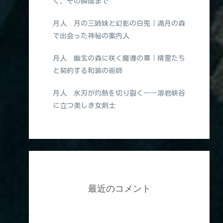
く、その瞬間まで
月人 月の三姉妹と幻影の白兎｜満月の森
で出会った神秘の案内人
月人 幽玄の森に咲く魔導の華｜精霊たち
と契約する和装の術師
月人 氷刃が灼熱を切り裂く――溶岩峡谷
に立つ美しき女剣士
最近のコメント