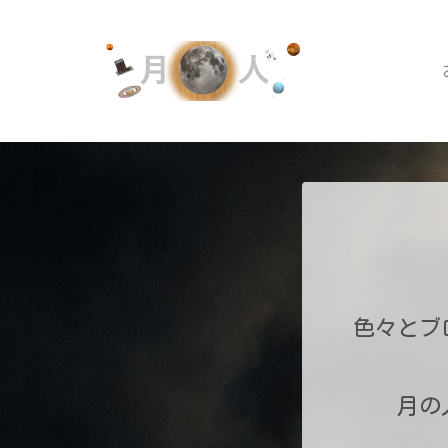
色々とブ
月の