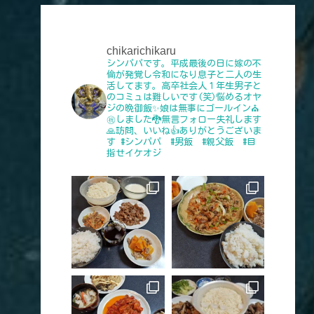
chikarichikaru
シンパパです。平成最後の日に嫁の不
倫が発覚し令和になり息子と二人の生
活してます。高卒社会人１年生男子と
のコミュは難しいです(笑)悩めるオヤ
ジの晩御飯✨娘は無事にゴールイン⛪
㊗️しました🐉無言フォロー失礼します
🙏訪問、いいね👍️ありがとうございま
す
#シンパパ #男飯 #親父飯 #目
指せイケオジ