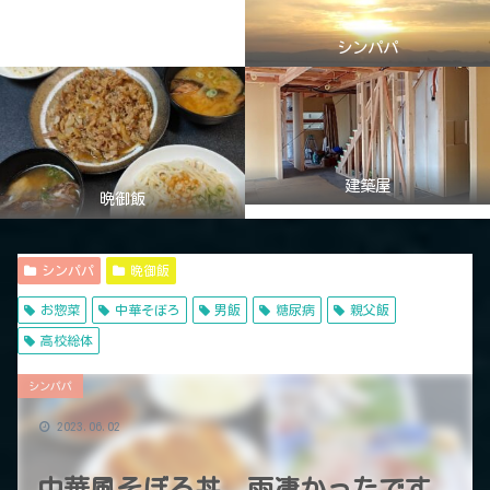
シンパパ
建築屋
晩御飯
シンパパ
晩御飯
お惣菜
中華そぼろ
男飯
糖尿病
親父飯
高校総体
シンパパ
2023.06.02
中華風そぼろ丼、雨凄かったです