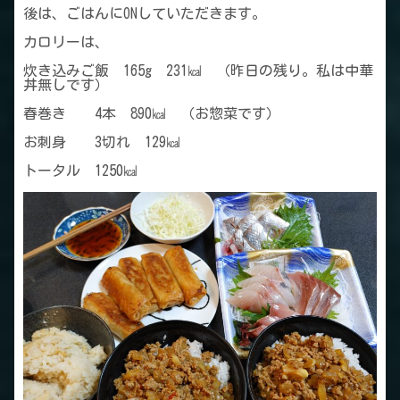
後は、ごはんにONしていただきます。
カロリーは、
炊き込みご飯 165g 231㎉ （昨日の残り。私は中華
丼無しです）
春巻き 4本 890㎉ （お惣菜です）
お刺身 3切れ 129㎉
トータル 1250㎉