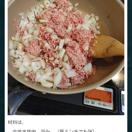
材料は、
合挽き挽肉 354g （豚ミンチでもOK)