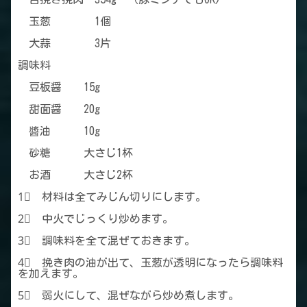
玉葱 1個
大蒜 3片
調味料
豆板醤 15g
甜面醤 20g
醬油 10g
砂糖 大さじ1杯
お酒 大さじ2杯
1⃣ 材料は全てみじん切りにします。
2⃣ 中火でじっくり炒めます。
3⃣ 調味料を全て混ぜておきます。
4⃣ 挽き肉の油が出て、玉葱が透明になったら調味料
を加えます。
5⃣ 弱火にして、混ぜながら炒め煮します。