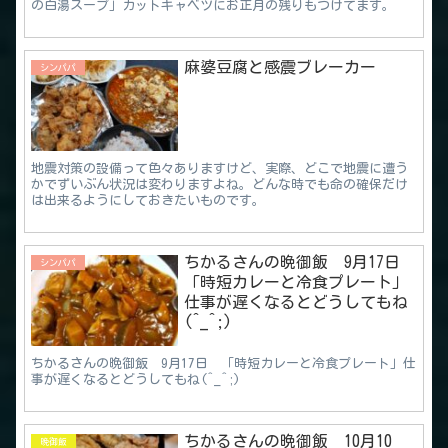
の白湯スープ」カットキャベツにお正月の残りもつけてます。
麻婆豆腐と感震ブレーカー
シンパパ
地震対策の設備って色々ありますけど、実際、どこで地震に遭う
かでずいぶん状況は変わりますよね。どんな時でも命の確保だけ
は出来るようにしておきたいものです。
ちかるさんの晩御飯 9月17日
シンパパ
「時短カレーと冷食プレート」
仕事が遅くなるとどうしてもね
(^_^;)
ちかるさんの晩御飯 9月17日 「時短カレーと冷食プレート」仕
事が遅くなるとどうしてもね(^_^;)
ちかるさんの晩御飯 10月10
晩御飯