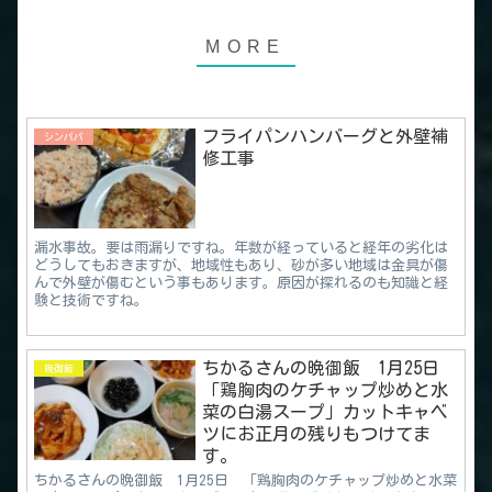
フライパンハンバーグと外壁補
シンパパ
修工事
漏水事故。要は雨漏りですね。年数が経っていると経年の劣化は
どうしてもおきますが、地域性もあり、砂が多い地域は金具が傷
んで外壁が傷むという事もあります。原因が探れるのも知識と経
験と技術ですね。
ちかるさんの晩御飯 1月25日
晩御飯
「鶏胸肉のケチャップ炒めと水
菜の白湯スープ」カットキャベ
ツにお正月の残りもつけてま
す。
ちかるさんの晩御飯 1月25日 「鶏胸肉のケチャップ炒めと水菜