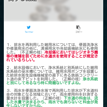
Twitter
コピー
１．排水を再利用した雑用水については、便器洗浄水
や修景用水の他に、清掃用水や冷却塔補給水にも使用
した。（不正解の枝）
冷却塔においてはレジオネラ菌
等の増殖を防ぐために水道水を使用することが規定さ
れているらしい。
２．給水設備において、浄水系統と別系統にした雑用
水系統の受水槽については、雑用水用ポンプを設置し
た給排水衛生設備機械室の直下にある鉄筋コンクリー
ト造の床下ピットを利用した。（正解の枝）
浄水系統
と別にしてあるなら特に問題ないですよね。
３．雨水を便器洗浄水等で再利用した排水が下水道料
金の対象となる地域において、雨水使用料を計測する
量水計を設置した。（正解の枝）
下水道の料金は、流
した水量で決まるから、雨水でも測らないと料金が発
生しないですからね。