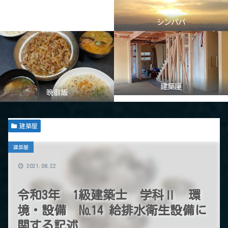
シンパパ
建築屋
晩御飯
建築屋
建築屋
2021.08.22
令和3年 1級建築士 学科Ⅱ 環
境・設備 №14 給排水衛生設備に
関する記述