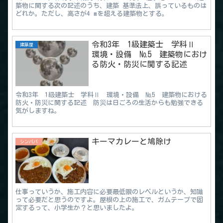
築物に関する次の記述のうち、建築 基準法上、誤っているものは
どれか。ただし、高さが4 mを超える建築物とする。
令和3年 1級建築士 学科Ⅱ
建築屋
環境・設備 №5 建築物におけ
る防火・防災に関する記述
令和3年 1級建築士 学科Ⅱ 環境・設備 №5 建築物における
防火・防災に関する記述 防災は日ごろの生活からも勉強できる
気がしますね。
キーマカレーと鳩除け
シンパパ
仕事っていうか、施工内容に必要最低限のレベルというか、知識
って必要だと思うのですよ。屋根の上の施工で、ガムテープで固
定するって、小学生か？と思いましたよ。