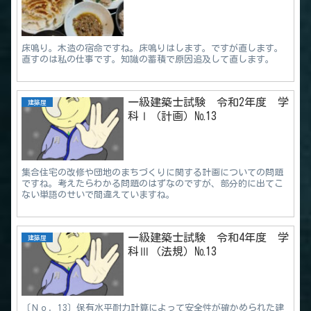
床鳴り。木造の宿命ですね。床鳴りはします。ですが直します。
直すのは私の仕事です。知識の蓄積で原因追及して直します。
一級建築士試験 令和2年度 学
建築屋
科Ⅰ（計画）№13
集合住宅の改修や団地のまちづくりに関する計画についての問題
ですね。考えたらわかる問題のはずなのですが、部分的に出てこ
ない単語のせいで間違えていますね。
一級建築士試験 令和4年度 学
建築屋
科Ⅲ（法規）№13
〔Ｎｏ．13〕保有水平耐力計算によって安全性が確かめられた建