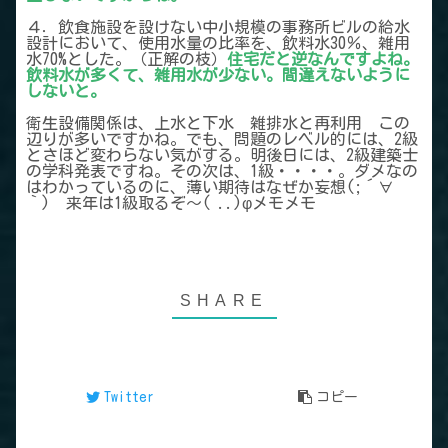
４．飲食施設を設けない中小規模の事務所ビルの給水
設計において、使用水量の比率を、飲料水30％、雑用
水70%とした。（正解の枝）
住宅だと逆なんですよね。
飲料水が多くて、雑用水が少ない。間違えないように
しないと。
衛生設備関係は、上水と下水 雑排水と再利用 この
辺りが多いですかね。でも、問題のレベル的には、2級
とさほど変わらない気がする。明後日には、2級建築士
の学科発表ですね。その次は、1級・・・・。ダメなの
はわかっているのに、薄い期待はなぜか妄想(;´∀
｀) 来年は1級取るぞ～( ..)φメモメモ
Twitter
コピー