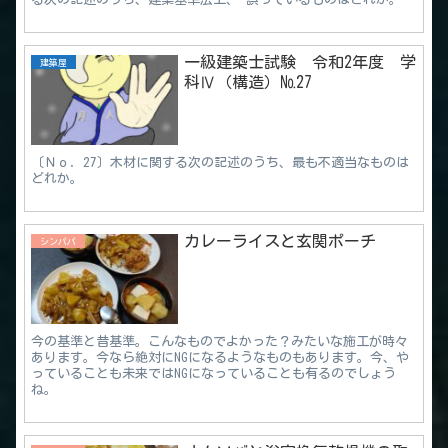
一級建築士試験 令和2年度 学
建築屋
科Ⅳ（構造）№27
〔Ｎｏ．27〕木材に関する次の記述のうち、最も不適当なものは
どれか。
カレーライスと玄関ポーチ
シンパパ
今の基準と昔基準。こんなものでよかった？みたいな施工が時々
あります。今なら絶対にNGになるようなものもあります。今、や
っていることも未来ではNGになっていることも有るのでしょう
ね。