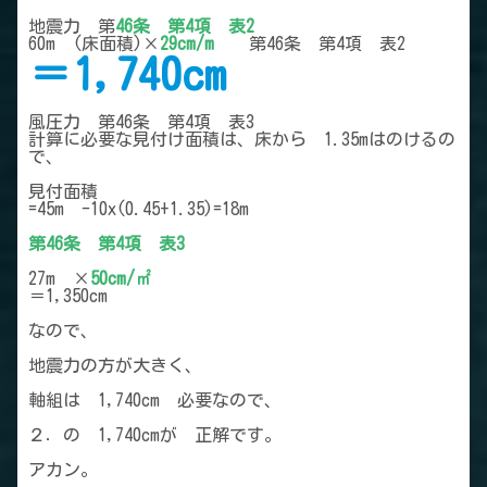
地震力 第
46条 第4項 表2
60m²(床面積)×
29cm/m²
第46条 第4項 表2
＝1,740cm
風圧力 第46条 第4項 表3
計算に必要な見付け面積は、床から 1.35mはのけるの
で、
見付面積
=45m²-10x(0.45+1.35)=18m²
第46条 第4項 表3
27m²×
50cm/㎡
＝1,350cm
なので、
地震力の方が大きく、
軸組は 1,740cm 必要なので、
２．の 1,740cmが 正解です。
アカン。