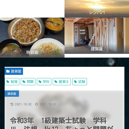
シンパパ
建築屋
晩御飯
建築屋
勉強
問題
学科
建築士
試験
建築屋
2021.10.02
2021.10.01
令和3年 1級建築士試験 学科