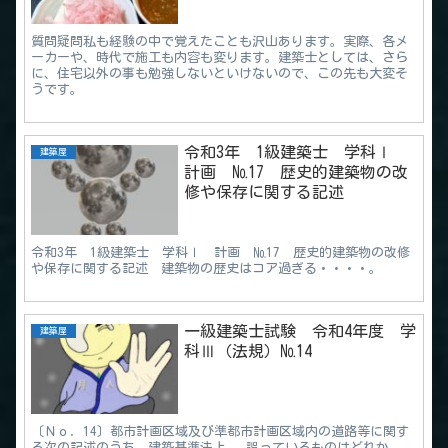
質問疑問私も経験の中で覚えたことも沢山あります。実際、各メ
ーカーや、時代で施工も内容も変ります。建築士としては、さら
に、住宅以外の事も勉強しないといけないので、この先も大変そ
うです。
令和3年 1級建築士 学科Ⅰ
建築屋
計画 №17 歴史的建築物の改
修や保存に関する記述
令和3年 1級建築士 学科Ⅰ 計画 №17 歴史的建築物の改修
や保存に関する記述 建築物の歴史はコア過ぎる・・・・。
一級建築士試験 令和4年度 学
建築屋
科Ⅲ（法規）№14
〔Ｎｏ．14〕都市計画区域及び準都市計画区域内の道路等に関す
る次の記述のうち、建築基準法上、 誤っているものはどれか。