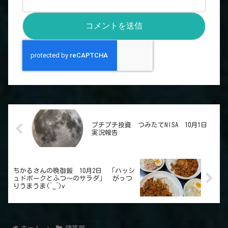
プチプチ投資 つみたてNISA 10月1日
実況報告
ちかるさんの晩御飯 10月2日 「ハッシ
ュドポークとふつ～のサラダ」 がっつ
りうまうま(^_^)v