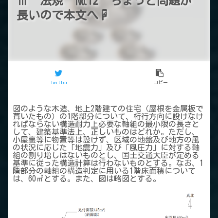
Ⅲ 法規 №12 ちょっと問題が
長いので本文へ☟
Twitter
コピー
図のような木造、地上2階建ての住宅（屋根を金属板で
葺いたもの）の1階部分について、桁行方向に設けなけ
ればならない構造耐力上必要な軸組の最小限の長さと
して、建築基準法上、正しいものはどれか。ただし、
小屋裏等に物置等は設けず、区域の地盤及び地方の風
の状況に応じた「地震力」及び「風圧力」に対する軸
組の割り増しはないものとし、国土交通大臣が定める
基準に従った構造計算は行わないものとする。なお、1
階部分の軸組の構造判定に用いる1階床面積について
は、60㎡とする。また、図は略図とする。