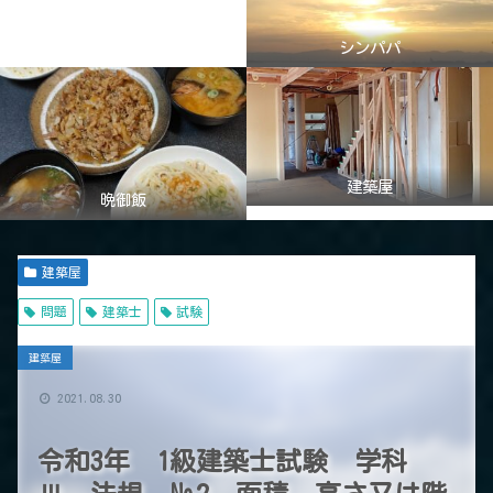
シンパパ
建築屋
晩御飯
建築屋
問題
建築士
試験
建築屋
2021.08.30
令和3年 1級建築士試験 学科