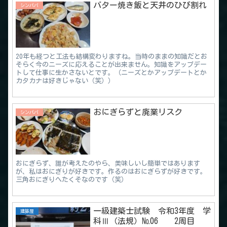
バター焼き飯と天井のひび割れ
シンパパ
20年も経つと工法も結構変わりますね。当時のままの知識だとお
そらく今のニーズに応えることが出来ません。知識をアップデー
トして仕事に生かさないとです。（ニーズとかアップデートとか
カタカナは好きじゃない（笑））
おにぎらずと廃業リスク
シンパパ
おにぎらず、誰が考えたのやら、美味しいし簡単ではあります
が、私はおにぎりが好きです。作るのはおにぎらずが好きです。
三角おにぎりへたくそなのです（笑）
一級建築士試験 令和3年度 学
建築屋
科Ⅲ（法規）№06 2周目