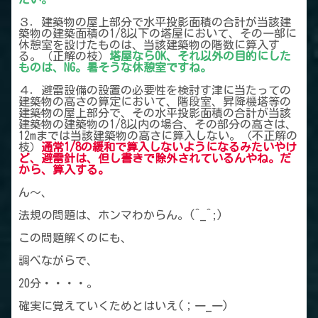
３．建築物の屋上部分で水平投影面積の合計が当該建
築物の建築面積の1/8以下の塔屋において、その一部に
休憩室を設けたものは、当該建築物の階数に算入す
る。（正解の枝）
塔屋ならOK、それ以外の目的にした
ものは、NG。暑そうな休憩室ですね。
４．避雷設備の設置の必要性を検討す津に当たっての
建築物の高さの算定において、階段室、昇降機塔等の
建築物の屋上部分で、その水平投影面積の合計が当該
建築物の建築物の1/8以内の場合、その部分の高さは、
12mまでは当該建築物の高さに算入しない。（不正解の
枝）
通常1/8の緩和で算入しないようになるみたいやけ
ど、避雷針は、但し書きで除外されているんやね。だ
から、算入する。
ん～、
法規の問題は、ホンマわからん。(^_^;)
この問題解くのにも、
調べながらで、
20分・・・・。
確実に覚えていくためとはいえ(；一_一)