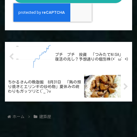
プチ プチ 投資 「つみたてNISA」
復活の兆し？予想通りの個別株(*’ω’*)
ちかるさんの晩御飯 8月31日 「鶏の照
り焼きとエリンギの炒め物」夏休みの終
わりもガッツリと(^_^)v
ホーム
建築屋