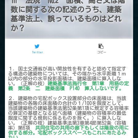
Ⅲ 法規 №2 面積、高さ又は階
数に関する次の記述のうち、建築
基準法上、誤っているものはどれ
か？
Twitter
コピー
１．国土交通省が高い開放性を有すると認めて指定す
る構造の建築物については、その端から水平距離１ｍ
以内の部分の水平投影面積は、建築面積に算入しな
い。（正解の枝）
建築基準法施行令 第1章 用語の定
義 第2条 二 建築面積 P140 算入しないです。
２．建築物の宅配ボックス設置部分の床面積は、当該
建築物の各階の床面積の合計の１/100を限度として、
当該建築物の建築基準法第52条第1項に規定する容積率
の算定の基礎となる延べ面積（建築物の容積率の最低
限度に関する規則に係るものを除く。）に算入しな
い。（正解の枝）建築基準法第3章第4節第52条（容積
率）第6項
共同住宅の共用の廊下もしくは階段の用に
供する部分。宅配ボックススペースもこれにあたるみ
たい。