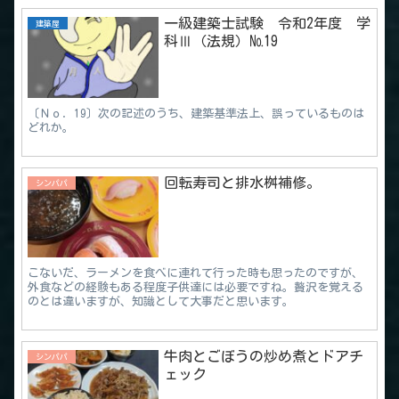
一級建築士試験 令和2年度 学
建築屋
科Ⅲ（法規）№19
〔Ｎｏ．19〕次の記述のうち、建築基準法上、誤っているものは
どれか。
回転寿司と排水桝補修。
シンパパ
こないだ、ラーメンを食べに連れて行った時も思ったのですが、
外食などの経験もある程度子供達には必要ですね。贅沢を覚える
のとは違いますが、知識として大事だと思います。
牛肉とごぼうの炒め煮とドアチ
シンパパ
ェック