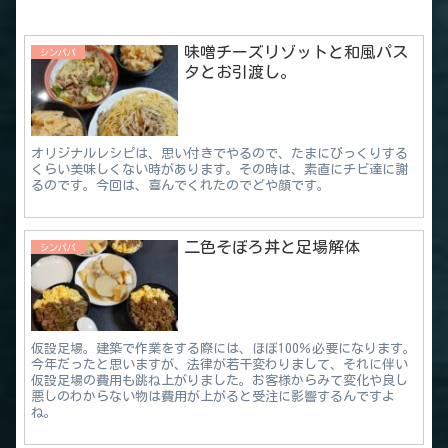
味噌チーズリゾットと和風パス
シンパパ
タとお引渡し。
オリジナルレシピは、思い付きでやるので、たまにびっくりする
くらい美味しくない時があります。その時は、素直にチビ達に謝
るのです。今回は、喜んでくれたのでどや顔です。
二色そぼろ丼と足場解体
シンパパ
仮設足場。建築で作業をする際には、ほぼ100％必要になります。
今年だったと思いますが、法律が若干変わりまして、それに伴い
仮設足場の費用も跳ね上がりました。お客様からみて変化や良し
悪しのわからない物は費用が上がると受注に影響するんですよ
ね。