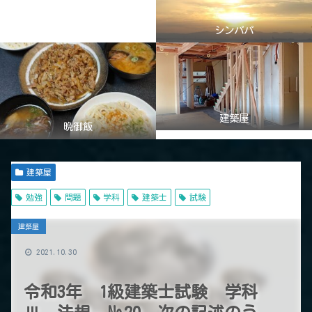
シンパパ
建築屋
晩御飯
建築屋
勉強
問題
学科
建築士
試験
建築屋
2021.10.30
令和3年 1級建築士試験 学科