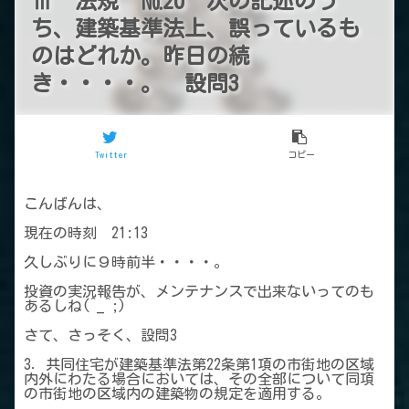
Ⅲ 法規 №20 次の記述のう
ち、建築基準法上、誤っているも
のはどれか。昨日の続
き・・・・。 設問3
Twitter
コピー
こんばんは、
現在の時刻 21:13
久しぶりに９時前半・・・・。
投資の実況報告が、メンテナンスで出来ないってのも
あるしね(^_^;)
さて、さっそく、設問3
3．共同住宅が建築基準法第22条第1項の市街地の区域
内外にわたる場合においては、その全部について同項
の市街地の区域内の建築物の規定を適用する。