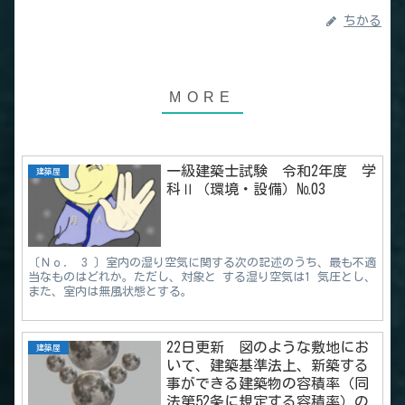
ちかる
一級建築士試験 令和2年度 学
建築屋
科Ⅱ（環境・設備）№03
〔Ｎｏ． 3 〕室内の湿り空気に関する次の記述のうち、最も不適
当なものはどれか。ただし、対象と する湿り空気は1 気圧とし、
また、室内は無風状態とする。
22日更新 図のような敷地にお
建築屋
いて、建築基準法上、新築する
事ができる建築物の容積率（同
法第52条に規定する容積率）の