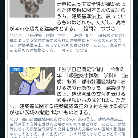
計算によって安全性が確かめら
れた建築物に関する次の記述の
うち、建築基準法上、誤ってい
るものはどれか。ただし、高さ
が４ｍを超える建築物とする。 設問2 つづき
令和3年 1級建築士試験 学科Ⅲ 法規 №11 保有水平耐力計
算によって安全性が確かめられた建築物に関する次の記述のう
ち、建築基準法上、誤っているものはどれか。ただし、高さが４
ｍを超える建築物とする。 設問2 つづき
『独学自己満足学習』 令和2
建築屋
年 1級建築士試験 学科Ⅲ（法
規）№03 都市計画区域内にお
ける次の行為のうち、建築基準
法上、確認済証の交付を受ける
必要がないものはどれか。ただ
し、建築等に関する建築確認済証の交付を受ける必要
がない区域の指定はないものとする。
№03 都市計画区域内における次の行為のうち、建築基準法上、
確認済証の交付を受ける必要がないものはどれか。ただし、建築
等に関する建築確認済証の交付を受ける必要がない区域の指定は
ないものとする。よく出るパターンの問題ですからもっと早く解