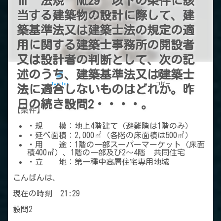
Ⅲ 法規 №29 以下の条件に該
当する建築物の設計に際して、建
築基準法又は建築士法の規定の適
用に関する建築士事務所の開設者
又は設計者の判断として、次の記
述のうち、建築基準法又は建築士
Twitter
コピー
法に適合しないものはどれか。昨
日の続き設問2・・・・。
【条件】
・規 模：地上4階建て（避難階は1階のみ）
・延べ面積：2,000㎡（各階の床面積は500㎡）
・用 途：1階の一部スーパーマーケット（床面
積400㎡）、1階の一部及び2～4階 共同住宅
・立 地：第一種中高層住宅専用地域
こんばんは、
現在の時刻 21:29
設問2