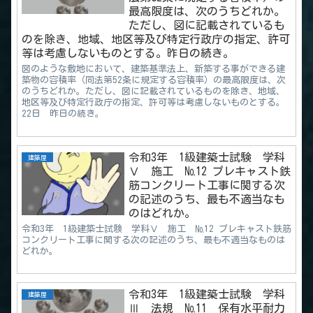
最高限度は、次のうちどれか。
ただし、図に記載されているも
のを除き、地域、地区等及び特定行政庁の指定、許可
等は考慮しないものとする。昨日の続き。
図のような敷地において、建築基準法上、新築する事ができる建
築物の容積率（同法第52条に規定する容積率）の最高限度は、次
のうちどれか。ただし、図に記載されているものを除き、地域、
地区等及び特定行政庁の指定、許可等は考慮しないものとする。
22日 昨日の続き。
令和3年 1級建築士試験 学科
建築屋
Ⅴ 施工 №12 プレキャスト鉄
筋コンクリート工事に関する次
の記述のうち、最も不適当なも
のはどれか。
令和3年 1級建築士試験 学科Ⅴ 施工 №12 プレキャスト鉄筋
コンクリート工事に関する次の記述のうち、最も不適当なものは
どれか。
令和3年 1級建築士試験 学科
建築屋
Ⅲ 法規 №11 保有水平耐力