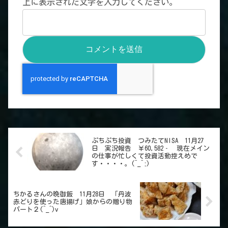
上に表示された文字を入力してください。
ぷちぷち投資 つみたてNISA 11月27
日 実況報告 ￥60,582‐ 現在メイン
の仕事が忙しくて投資活動控えめで
す・・・・。(^_^;)
ちかるさんの晩御飯 11月28日 「丹波
赤どりを使った唐揚げ」娘からの贈り物
パート２(^_^)v