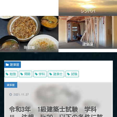
シンパパ
建築屋
晩御飯
建築屋
勉強
問題
学科
建築士
試験
建築屋
2021.11.27
令和3年 1級建築士試験 学科