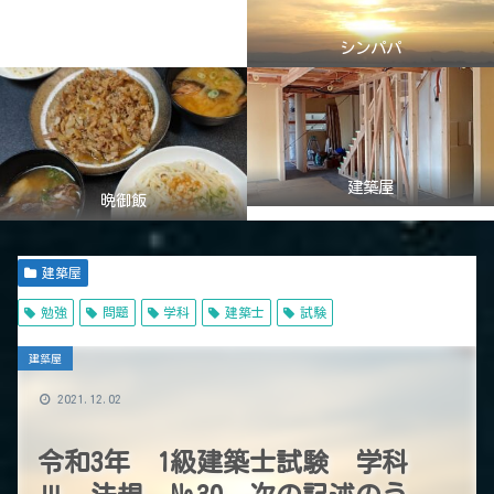
シンパパ
建築屋
晩御飯
建築屋
勉強
問題
学科
建築士
試験
建築屋
2021.12.02
令和3年 1級建築士試験 学科