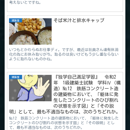
考えないとですね。
そば米汁と排水キャップ
建築屋
いつもとかわらぬお仕事ディ。ですが、最近は社員さん達有休消
化の為にお休み取りがち。取るのは良いけどもう少し重ならない
ように取れないものかね。
『独学自己満足学習』 令和2
建築屋
年 1級建築士試験 学科Ⅳ（構
造）№12 鉄筋コンクリート造
の建築物において、「躯体に発
生したコンクリートのひび割れ
の状態を示す図」と「その説
明」として、最も不適当なものは、次のうちどれか。
№12 鉄筋コンクリート造の建築物において、「躯体に発生した
コンクリートのひび割れの状態を示す図」と「その説明」とし
て、最も不適当なものは、次のうちどれか。