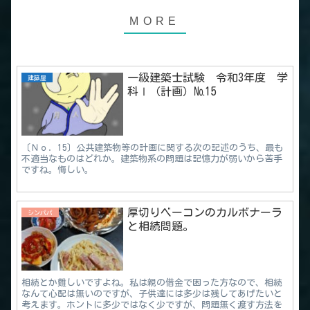
一級建築士試験 令和3年度 学
建築屋
科Ⅰ（計画）№15
〔Ｎｏ．15〕公共建築物等の計画に関する次の記述のうち、最も
不適当なものはどれか。建築物系の問題は記憶力が弱いから苦手
ですね。悔しい。
厚切りベーコンのカルボナーラ
シンパパ
と相続問題。
相続とか難しいですよね。私は親の借金で困った方なので、相続
なんて心配は無いのですが、子供達には多少は残してあげたいと
考えます。ホントに多少ではなく少ですが、問題無く渡す方法を