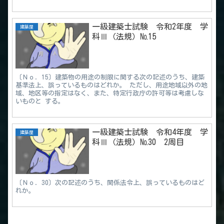
一級建築士試験 令和2年度 学
建築屋
科Ⅲ（法規）№15
〔Ｎｏ．15〕建築物の用途の制限に関する次の記述のうち、建築
基準法上、誤っているものはどれか。 ただし、用途地域以外の地
域、地区等の指定はなく、また、特定行政庁の許可等は考慮しな
いものと する。
一級建築士試験 令和4年度 学
建築屋
科Ⅲ（法規）№30 2周目
〔Ｎｏ．30〕次の記述のうち、関係法令上、誤っているものはど
れか。