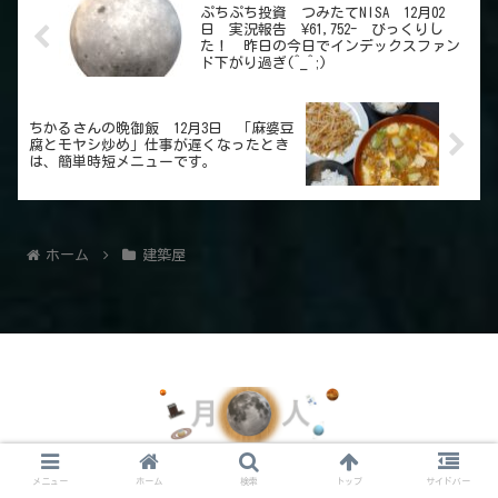
ぷちぷち投資 つみたてNISA 12月02
日 実況報告 ¥61,752- びっくりし
た！ 昨日の今日でインデックスファン
ド下がり過ぎ(^_^;)
ちかるさんの晩御飯 12月3日 「麻婆豆
腐とモヤシ炒め」仕事が遅くなったとき
は、簡単時短メニューです。
ホーム
建築屋
© 2021 月の人のイラスト.
メニュー
ホーム
検索
トップ
サイドバー