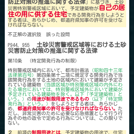
防止対策の推進に関する法律
」に基づき、土砂
自己の居
災害特別警戒区域において、予定建築物が
住の用に供する住宅
である開発行為をしようと
する者は、あらかじめ、都道府県知事の許可を受けな
ければならない。
不正解の選択肢 誤った設問
土砂災害警戒区域等における土砂
P944、955
災害防止対策の推進に関する法律
第10条 （特定開発行為の制限）
特別警戒区域内において、都市計画法
（昭和四十三年
法律第百号）
第四条第十二項に規定する開発行為で当
該開発行為をする土地の区域内において建築が予定さ
れている建築物
（当該区域が特別警戒区域の内外にわ
たる場合においては、特別警戒区域外において建築が
予定されている建築物を除く。以下「予定建築物」と
いう。）
の
用途が制限用途であるもの
（以下「特定開
発行為」という。）
をしようとする者は、あらかじ
め、
都道府県知事の許可を受けなければならない。
た
だし、非常災害のために必要な応急措置として行う行
為その他の政令で定める行為については、この限りで
ない。
２
前項の
制限用途とは
、予定建築物の用途で、住宅