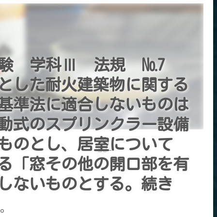
試験 学科Ⅲ 法規 №7
とした耐火建築物に関する
基準法に適合しないものは
動式のスプリンクラー設備
ものとし、居室について
コピー
る「窓その他の開口部を有
当しないものとする。続き
。