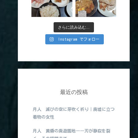
さらに読み込む...
Instagram でフォロー
最近の投稿
月人 滅びの空に芽吹く祈り｜廃墟に立つ
着物の女性
月人 黄昏の廃遊園地――刃が静寂を裂