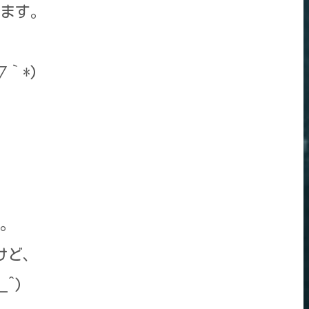
ます。
▽｀*)
。
けど、
^)