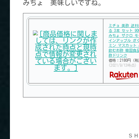
みちょ 美味しいですね。
ミチョ 美酢 送料
る 3本 セット 9
みちょ ザクロ モ
インアップル ざ
ミン マスカット
飲むお酢 韓国食
酢ドリンク
価格：2180円（
(2021/9/13時点)