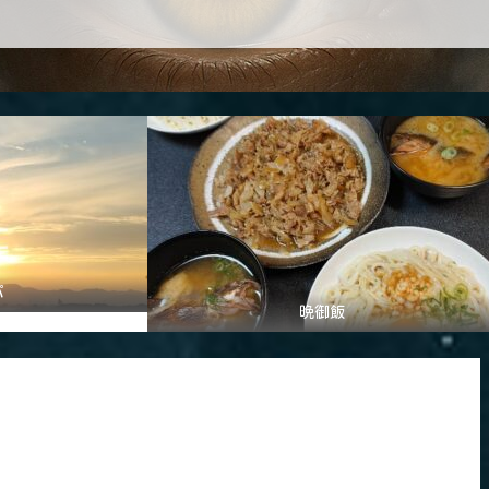
パ
晩御飯