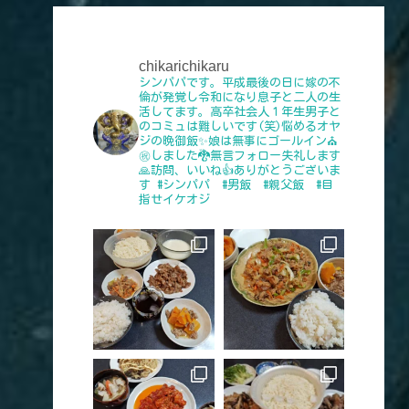
chikarichikaru
シンパパです。平成最後の日に嫁の不
倫が発覚し令和になり息子と二人の生
活してます。高卒社会人１年生男子と
のコミュは難しいです(笑)悩めるオヤ
ジの晩御飯✨娘は無事にゴールイン⛪
㊗️しました🐉無言フォロー失礼します
🙏訪問、いいね👍️ありがとうございま
す
#シンパパ #男飯 #親父飯 #目
指せイケオジ