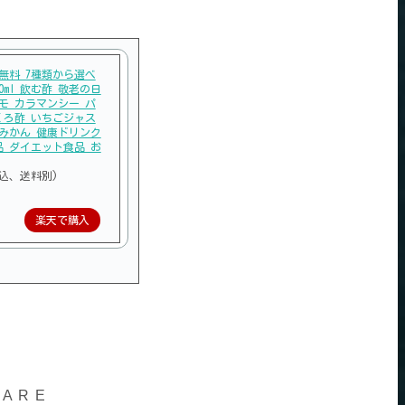
無料 7種類から選べ
00ml 飲む酢 敬老の日
モ カラマンシー パ
くろ酢 いちごジャス
 みかん 健康ドリンク
品 ダイエット食品 お
税込、送料別)
楽天で購入