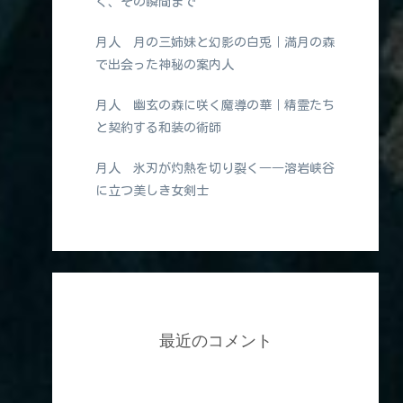
く、その瞬間まで
月人 月の三姉妹と幻影の白兎｜満月の森
で出会った神秘の案内人
月人 幽玄の森に咲く魔導の華｜精霊たち
と契約する和装の術師
月人 氷刃が灼熱を切り裂く――溶岩峡谷
に立つ美しき女剣士
最近のコメント