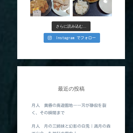
さらに読み込む...
Instagram でフォロー
最近の投稿
月人 黄昏の廃遊園地――刃が静寂を裂
く、その瞬間まで
月人 月の三姉妹と幻影の白兎｜満月の森