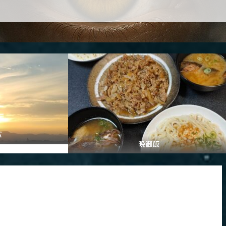
パ
晩御飯