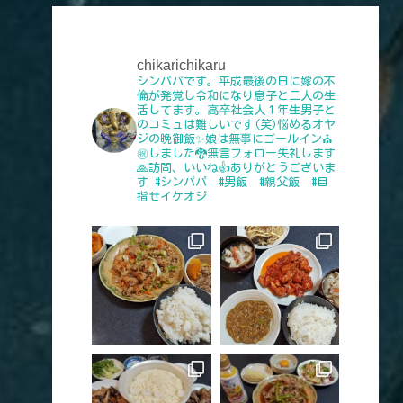
chikarichikaru
シンパパです。平成最後の日に嫁の不
倫が発覚し令和になり息子と二人の生
活してます。高卒社会人１年生男子と
のコミュは難しいです(笑)悩めるオヤ
ジの晩御飯✨娘は無事にゴールイン⛪
㊗️しました🐉無言フォロー失礼します
🙏訪問、いいね👍️ありがとうございま
す
#シンパパ #男飯 #親父飯 #目
指せイケオジ