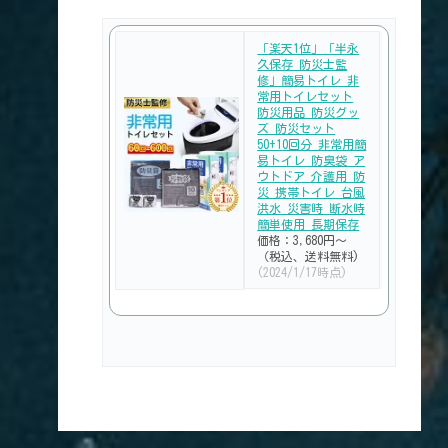
「楽天1位」「半永
久保存 防災士監
修」簡易トイレ 非
常用トイレセット
防災用品 防災グッ
ズ 防災セット
50+10回分 非常用簡
易トイレ 防臭袋 ア
ウトドア 介護用 防
災 携帯トイレ 台風
洪水 災害時 断水時
簡単使用 長期保存
価格：3,680円～
（税込、送料無料)
(2024/1/17時点)