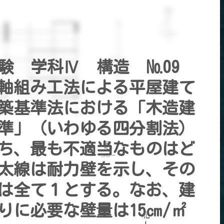
試験 学科Ⅳ 構造 №09
軸組み工法による平屋建て
築基準法における「木造建
準」（いわゆる四分割法）
ち、最も不適当なものはど
コピー
太線は耐力壁を示し、その
は全て１とする。なお、建
りに必要な壁量は15㎝/㎡