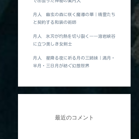
で出会った神秘の案内人
月人 幽玄の森に咲く魔導の華｜精霊たち
と契約する和装の術師
月人 氷刃が灼熱を切り裂く――溶岩峡谷
に立つ美しき女剣士
月人 星降る夜に祈る月の三姉妹｜満月・
半月・三日月が紡ぐ幻想世界
最近のコメント