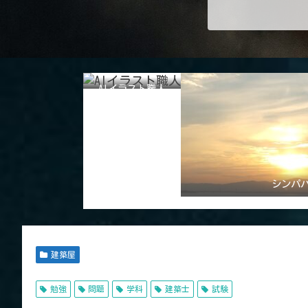
AIイラスト職人
シンパ
建築屋
勉強
問題
学科
建築士
試験