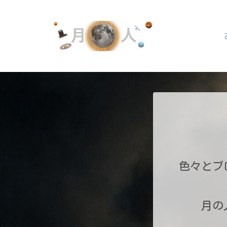
色々とブ
月の