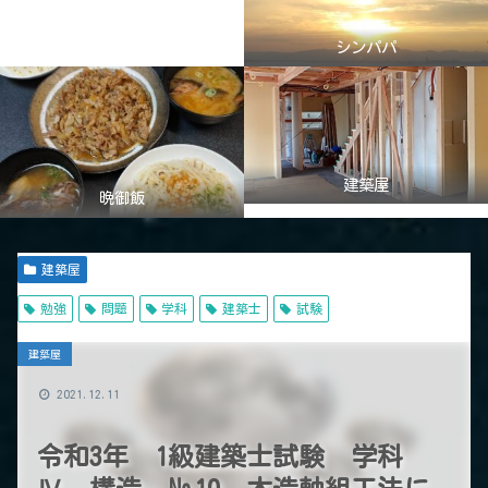
シンパパ
建築屋
晩御飯
建築屋
勉強
問題
学科
建築士
試験
建築屋
2021.12.11
令和3年 1級建築士試験 学科