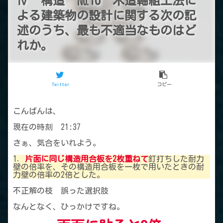
Ⅳ 構造 №10 木造軸組工法に
よる建築物の設計に関する次の記
述のうち、最も不適当なものはど
れか。
Twitter
コピー
こんばんは、
現在の時刻 21:37
さぁ、気合をいれよう。
1．
片面に同じ構造用合板を2枚重ねて
釘打ちした耐力
壁の倍率を、その構造用合板を一枚で用いたときの耐
力壁の倍率の2倍とした。
不正解の枝 誤った選択肢
なんとなく、ひっかけですね。