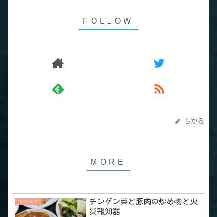
ちかる
チンゲン菜と豚肉の炒め物と火
シンパパ
災報知器