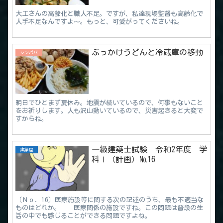
大工さんの高齢化と職人不足。ですが、私達現場監督も高齢化で
人手不足なんですよ～。もっと、可愛がってくださいね。
ぶっかけうどんと冷蔵庫の移動
シンパパ
明日でひとまず夏休み。地震が続いているので、何事もないこと
をお祈りします。人も沢山動いているので、災害起きると大変で
すからね。
一級建築士試験 令和2年度 学
建築屋
科Ⅰ（計画）№16
〔Ｎｏ．16〕医療施設等に関する次の記述のうち、最も不適当な
ものはどれか。 医療関係の施設ですね。この問題は普段の生
活の中でも感じることができる問題ですよね。