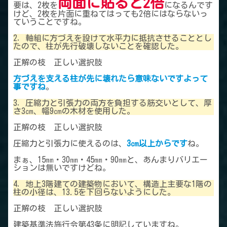
両面に貼ると2倍
要は、2枚を
になるんです
けど、2枚を片面に重ねてはっても2倍にはならないっ
ていうことですね。
2．軸組に方づえを設けて水平力に抵抗させることとし
たので、柱が先行破壊しないことを確認した。
正解の枝 正しい選択肢
方づえを支える柱が先に壊れたら意味ないですよって
事ですね
。
3．圧縮力と引張力の両方を負担する筋交いとして、厚
さ3㎝、幅9㎝の木材を使用した。
正解の枝 正しい選択肢
圧縮力と引張力に使えるのは、
3㎝以上からです
ね。
まぁ、15㎜・30㎜・45㎜・90㎜と、あんまりバリエー
ションは無いですけどね。
4．地上3階建ての建築物において、構造上主要な1階の
柱の小径は、13.5を下回らないようにした。
正解の枝 正しい選択肢
建築基準法施行令第43条に明記していますね。