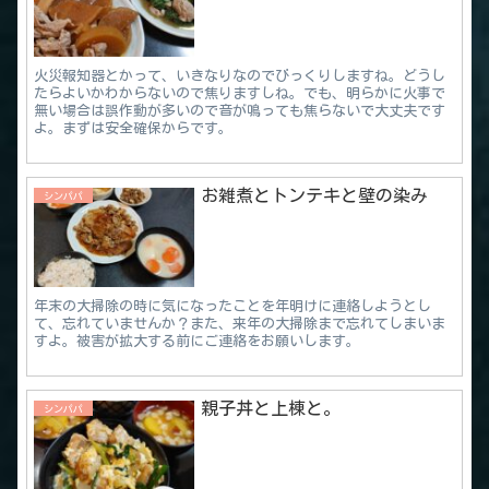
火災報知器とかって、いきなりなのでびっくりしますね。どうし
たらよいかわからないので焦りますしね。でも、明らかに火事で
無い場合は誤作動が多いので音が鳴っても焦らないで大丈夫です
よ。まずは安全確保からです。
お雑煮とトンテキと壁の染み
シンパパ
年末の大掃除の時に気になったことを年明けに連絡しようとし
て、忘れていませんか？また、来年の大掃除まで忘れてしまいま
すよ。被害が拡大する前にご連絡をお願いします。
親子丼と上棟と。
シンパパ