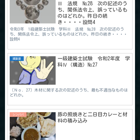
Ⅲ 法規 №28 次の記述のう
ち、関係法令上、誤っているも
のはどれか。昨日の続
き・・・・設問4
令和3年 1級建築士試験 学科Ⅲ 法規 №28 次の記述のう
ち、関係法令上、誤っているものはどれか。昨日の続き・・・・
設問4
一級建築士試験 令和2年度 学
建築屋
科Ⅳ（構造）№27
〔Ｎｏ．27〕木材に関する次の記述のうち、最も不適当なものは
どれか。
豚の照焼きと二日目カレーと材
シンパパ
料の積み込み