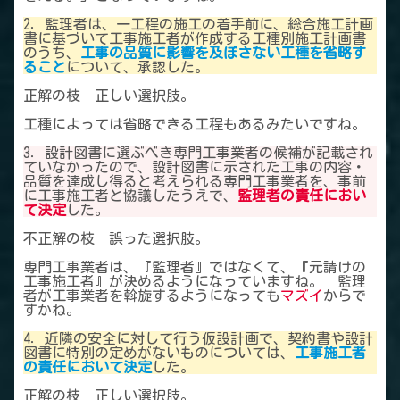
2．監理者は、一工程の施工の着手前に、総合施工計画
書に基づいて工事施工者が作成する工種別施工計画書
のうち、
工事の品質に影響を及ぼさない工種を省略す
ること
について、承認した。
正解の枝 正しい選択肢。
工種によっては省略できる工程もあるみたいですね。
3．設計図書に選ぶべき専門工事業者の候補が記載され
ていなかったので、設計図書に示された工事の内容・
品質を達成し得ると考えられる専門工事業者を、事前
に工事施工者と協議したうえで、
監理者の責任におい
て決定
した。
不正解の枝 誤った選択肢。
専門工事業者は、『監理者』ではなくて、『元請けの
工事施工者』が決めるようになっていますね。 監理
者が工事業者を斡旋するようになっても
マズイ
からで
すかね。
4．近隣の安全に対して行う仮設計画で、契約書や設計
図書に特別の定めがないものについては、
工事施工者
の責任において決定
した。
正解の枝 正しい選択肢。