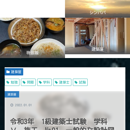
シンパパ
建築屋
晩御飯
建築屋
勉強
問題
学科
建築士
試験
建築屋
2022.01.01
令和3年 1級建築士試験 学科