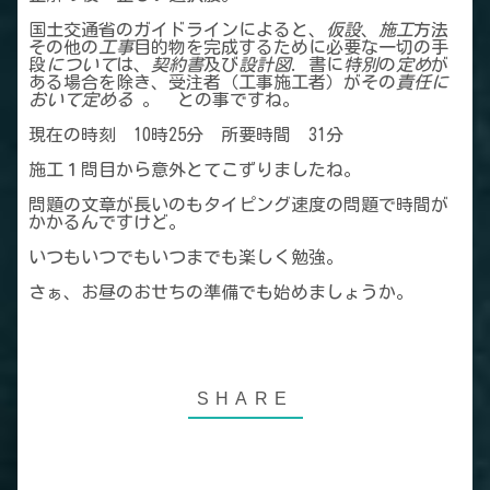
国土交通省のガイドラインによると、
仮設
、
施工
方法
その他の
工事
目的物を完成するために必要な一切の手
段
について
は、
契約書
及び
設計図
. 書に
特別
の
定め
が
ある場合を除き、受注者（工事施工者）がその
責任に
おいて定める
。 との事ですね。
現在の時刻 10時25分 所要時間 31分
施工１問目から意外とてこずりましたね。
問題の文章が長いのもタイピング速度の問題で時間が
かかるんですけど。
いつもいつでもいつまでも楽しく勉強。
さぁ、お昼のおせちの準備でも始めましょうか。