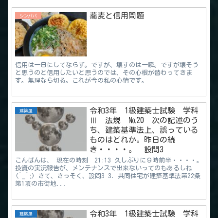
蕎麦と信用問題
シンパパ
信用は一日にしてならず。ですが、壊すのは一瞬。ですが壊そう
と思うのと信用したいと思うのでは、その心根が替わってきま
す。無理なら切る。これが今の私の心情です。
令和3年 1級建築士試験 学科
建築屋
Ⅲ 法規 №20 次の記述のう
ち、建築基準法上、誤っている
ものはどれか。昨日の続
き・・・・。 設問3
こんばんは、 現在の時刻 21:13 久しぶりに９時前半・・・・。
投資の実況報告が、メンテナンスで出来ないってのもあるしね
(^_^;) さて、さっそく、設問3 3．共同住宅が建築基準法第22条
第1項の市街地...
令和3年 1級建築士試験 学科
建築屋