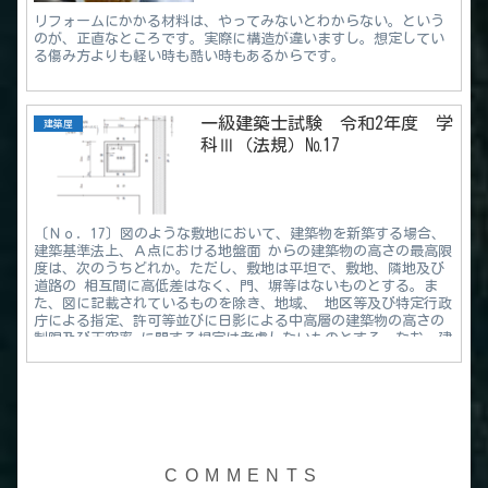
リフォームにかかる材料は、やってみないとわからない。という
のが、正直なところです。実際に構造が違いますし。想定してい
る傷み方よりも軽い時も酷い時もあるからです。
一級建築士試験 令和2年度 学
建築屋
科Ⅲ（法規）№17
〔Ｎｏ．17〕図のような敷地において、建築物を新築する場合、
建築基準法上、Ａ点における地盤面 からの建築物の高さの最高限
度は、次のうちどれか。ただし、敷地は平坦で、敷地、隣地及び
道路の 相互間に高低差はなく、門、塀等はないものとする。ま
た、図に記載されているものを除き、地域、 地区等及び特定行政
庁による指定、許可等並びに日影による中高層の建築物の高さの
制限及び天空率 に関する規定は考慮しないものとする。なお、建
築物は、全ての部分において、高さの最高限度まで 建築されるも
のとする。