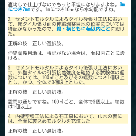
直均しで仕上げなのでもっと平坦になりますよね。
3m
につき7mm
です。1mにつき10㎜なら水勾配ですね。
2．セメントモルタルによるタイル後張り工法におい
て、床タイル張り面の伸縮調整目地の位置については
特記がなかったので、
縦・横ともに4m以内ごと
に設け
た。
正解の枝 正しい選択肢。
伸縮調整目地は、特記がない場合は、4m以内ごとに設
ける。
3．セメントモルタルによるタイル後張り工法におい
て、外壁タイルの引張接着強度を確認する試験体の個
数については、100㎡ごと及びその端数につき1個以上
とし、かつ、全体で3個以上とした。
正解の枝 正しい選択肢。
設問の通りですね。100㎡ごと、全体で3個以上。端数
は1個以上。
4．内壁空積工法による石工事において、巾木の裏に
は、全面に裏込めモルタルを充填した。
正解の枝 正しい選択肢。