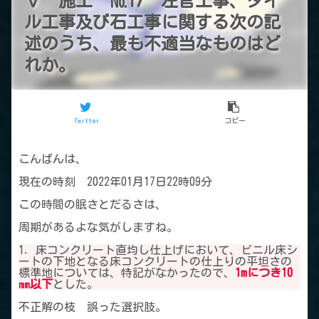
Ⅴ 施工 №17 左官工事、タイ
ル工事及び石工事に関する次の記
述のうち、最も不適当なものはど
れか。
Twitter
コピー
こんばんは、
現在の時刻 2022年01月17日22時09分
この時間の眠さとだるさは、
周期があるよな気がしますね。
1．床コンクリート直均し仕上げにおいて、ビニル床シ
ートの下地となる床コンクリートの仕上りの平坦さの
標準地については、特記がなかったので、
1mにつき10
㎜以下
とした。
不正解の枝 誤った選択肢。