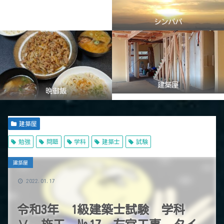
シンパパ
建築屋
晩御飯
建築屋
勉強
問題
学科
建築士
試験
建築屋
2022.01.17
令和3年 1級建築士試験 学科