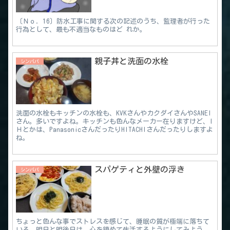
〔Ｎｏ．16〕防水工事に関する次の記述のうち、監理者が行った
行為として、最も不適当なものはど れか。
親子丼と洗面の水栓
シンパパ
洗面の水栓もキッチンの水栓も、KVKさんやカクダイさんやSANEI
さん。多いですよね。キッチンも色んなメーカー在りますけど、I
Ｈとかは、PanasonicさんだったりHITACHIさんだったりしますよ
ね。
スパゲティと外壁の浮き
シンパパ
ちょっと色んな事でストレスを感じて、睡眠の質が極端に落ちて
いる。明日と明後日は、心を鎮めて生活するようにしてみよう。