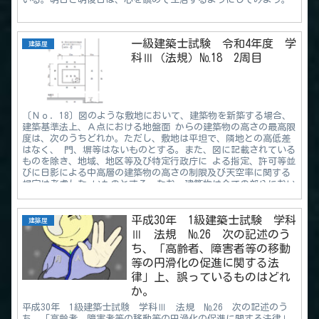
一級建築士試験 令和4年度 学
建築屋
科Ⅲ（法規）№18 2周目
〔Ｎｏ．18〕図のような敷地において、建築物を新築する場合、
建築基準法上、Ａ点における地盤面 からの建築物の高さの最高限
度は、次のうちどれか。ただし、敷地は平坦で、隣地との高低差
はなく、 門、塀等はないものとする。また、図に記載されている
ものを除き、地域、地区等及び特定行政庁に よる指定、許可等並
びに日影による中高層の建築物の高さの制限及び天空率に関する
規定は考慮しな いものとする。なお、建築物は全ての部分におい
て、高さの最高限度まで建築されるものとする。
平成30年 1級建築士試験 学科
建築屋
Ⅲ 法規 №26 次の記述のう
ち、「高齢者、障害者等の移動
等の円滑化の促進に関する法
律」上、誤っているものはどれ
か。
平成30年 1級建築士試験 学科Ⅲ 法規 №26 次の記述のう
ち、「高齢者、障害者等の移動等の円滑化の促進に関する法律」