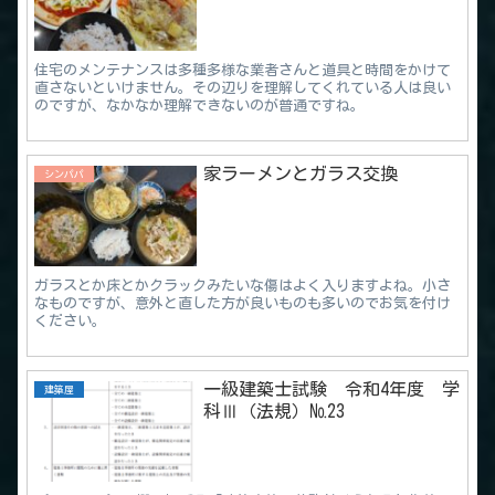
住宅のメンテナンスは多種多様な業者さんと道具と時間をかけて
直さないといけません。その辺りを理解してくれている人は良い
のですが、なかなか理解できないのが普通ですね。
家ラーメンとガラス交換
シンパパ
ガラスとか床とかクラックみたいな傷はよく入りますよね。小さ
なものですが、意外と直した方が良いものも多いのでお気を付け
ください。
一級建築士試験 令和4年度 学
建築屋
科Ⅲ（法規）№23