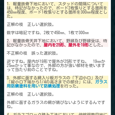
1．軽量鉄骨下地において、スタッドの間隔について
は、特記がなかったので、ボード2枚張りとする箇所を
450㎜程度、ボード1枚張りとする箇所を300㎜程度とし
た。
正解の枝 正しい選択肢。
数字は暗記ですね、2枚で450㎜、1枚で300㎜
2．軽量鉄骨天井下地において、野縁及び野縁受は、特
記がなかったので、
屋内を25形、屋外を19形
とした。
不正解の枝 誤った選択肢。
逆ですね。屋内が19形で屋外が25形ですね。 19㎜か
25㎜かって事なので、外部の方が強い部材を使います
って当たり前のことですね。
3．外部に面する網入り板ガラスの「下辺小口」及び
「縦小口下端から1/4の高さまでの部分」には、
ガラス
用防錆塗料を用いて防錆処理
を行った。
正解の枝 正しい選択肢。
外部に面するガラスの網が錆びないようにするんです
ね。
4．ガラスブロック積み工法において、伸縮調整目地に