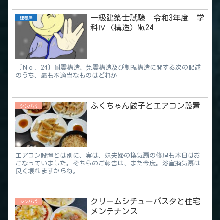
一級建築士試験 令和3年度 学
建築屋
科Ⅳ（構造）№24
〔Ｎｏ．24〕耐震構造、免震構造及び制振構造に関する次の記述
のうち、最も不適当なものはどれか
ふくちゃん餃子とエアコン設置
シンパパ
エアコン設置とは別に、実は、妹夫婦の換気扇の修理も本日はお
こなっていました。そちらのご報告は、また今度。浴室換気扇は
良く壊れますからね。
クリームシチューパスタと住宅
シンパパ
メンテナンス