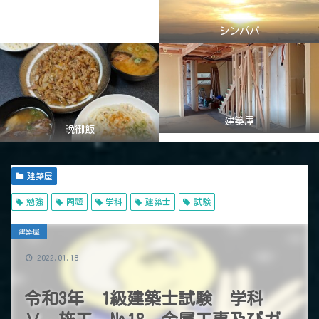
シンパパ
建築屋
晩御飯
建築屋
勉強
問題
学科
建築士
試験
建築屋
2022.01.18
令和3年 1級建築士試験 学科