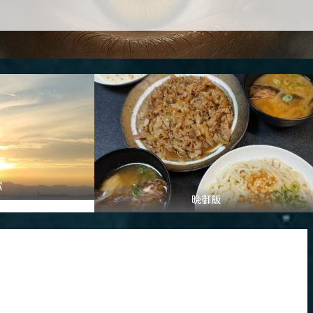
パ
晩御飯