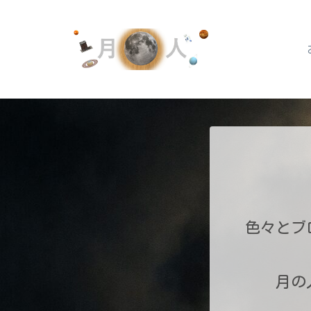
色々とブ
月の