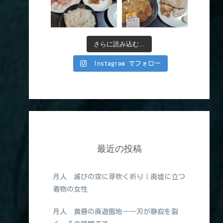
さらに読み込む...
Instagram でフォロー
最近の投稿
月人 滅びの空に芽吹く祈り｜廃墟に立つ
着物の女性
月人 黄昏の廃遊園地――刃が静寂を裂