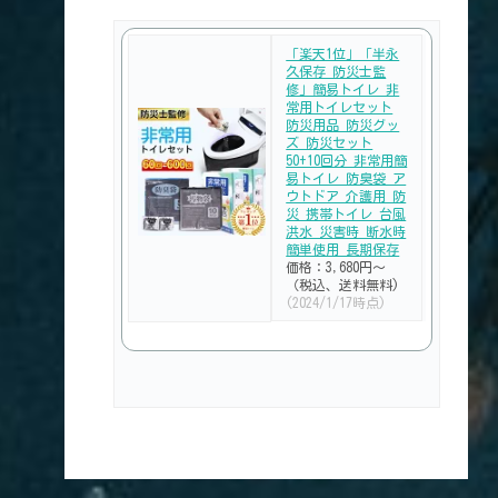
「楽天1位」「半永
久保存 防災士監
修」簡易トイレ 非
常用トイレセット
防災用品 防災グッ
ズ 防災セット
50+10回分 非常用簡
易トイレ 防臭袋 ア
ウトドア 介護用 防
災 携帯トイレ 台風
洪水 災害時 断水時
簡単使用 長期保存
価格：3,680円～
（税込、送料無料)
(2024/1/17時点)