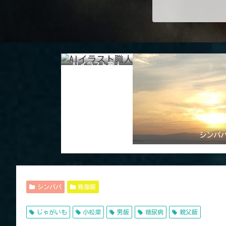
AIイラスト職人
シンパ
シンパパ
晩御飯
じゃがいも
小松菜
男飯
糖尿病
親父飯