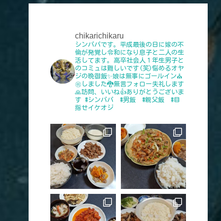
chikarichikaru
シンパパです。平成最後の日に嫁の不
倫が発覚し令和になり息子と二人の生
活してます。高卒社会人１年生男子と
のコミュは難しいです(笑)悩めるオヤ
ジの晩御飯✨娘は無事にゴールイン⛪
㊗️しました🐉無言フォロー失礼します
🙏訪問、いいね👍️ありがとうございま
す
#シンパパ #男飯 #親父飯 #目
指せイケオジ