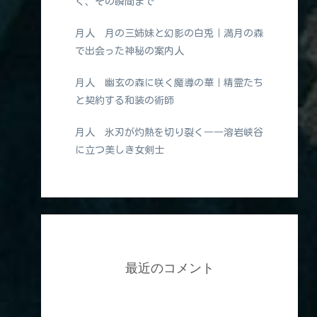
く、その瞬間まで
月人 月の三姉妹と幻影の白兎｜満月の森
で出会った神秘の案内人
月人 幽玄の森に咲く魔導の華｜精霊たち
と契約する和装の術師
月人 氷刃が灼熱を切り裂く――溶岩峡谷
に立つ美しき女剣士
最近のコメント