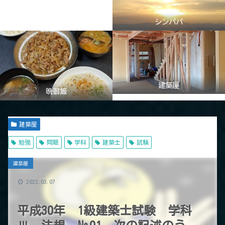
シンパパ
建築屋
晩御飯
建築屋
勉強
問題
学科
建築士
試験
建築屋
2022.03.07
平成30年 1級建築士試験 学科