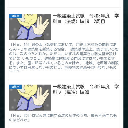
一級建築士試験 令和3年度 学
建築屋
科Ⅲ（法規）№19 2周目
〔Ｎｏ．19〕図のような敷地において、用途上不可分の関係にあ
るＡ～Ｄの建築物を新築する場合、 建築基準法上、誤っているも
のは、次のうちどれか。ただし、いずれの建築物も防火壁を設け
ていな いものとし、建築物に附属する門又は塀はないものとす
る。また、図に記載されているものを除き、 地域、地区等の制限
については考慮しないものとし、危険物の貯蔵等は行わないもの
とする。
一級建築士試験 令和2年度 学
建築屋
科Ⅳ（構造）№30
〔Ｎｏ．30〕特定天井に関する次の記述のうち、最も不適当なも
のはどれか。