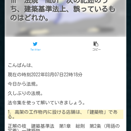
Ⅲ 法規 №01 次の記述のう
ち、建築基準法上、誤っているも
のはどれか。
Twitter
コピー
こんばんは、
現在の時刻2022年03月07日22時18分
今日から法規。
久しぶりの法規。
法令集を使って解いていきましょう。
1．高架の工作物内に設ける店舗は、「建築物」であ
る。
正解の枝 建築基準法 第1章 総則 第2条（用語の
定義）一建築物