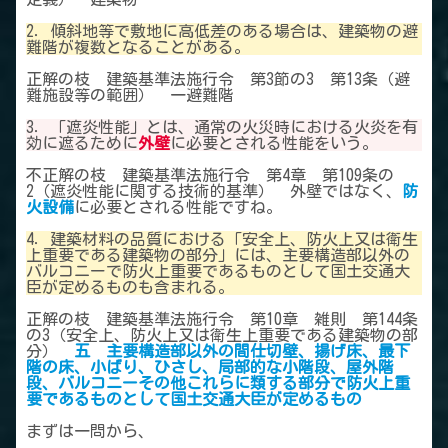
2．傾斜地等で敷地に高低差のある場合は、建築物の避
難階が複数となることがある。
正解の枝 建築基準法施行令 第3節の3 第13条（避
難施設等の範囲） 一避難階
3．「遮炎性能」とは、通常の火災時における火炎を有
効に遮るために
外壁
に必要とされる性能をいう。
不正解の枝 建築基準法施行令 第4章 第109条の
2（遮炎性能に関する技術的基準） 外壁ではなく、
防
火設備
に必要とされる性能ですね。
4．建築材料の品質における「安全上、防火上又は衛生
上重要である建築物の部分」には、主要構造部以外の
バルコニーで防火上重要であるものとして国土交通大
臣が定めるものも含まれる。
正解の枝 建築基準法施行令 第10章 雑則 第144条
の3（安全上、防火上又は衛生上重要である建築物の部
分）
五 主要構造部以外の間仕切壁、揚げ床、最下
階の床、小ばり、ひさし、局部的な小階段、屋外階
段、バルコニーその他これらに類する部分で防火上重
要であるものとして国土交通大臣が定めるもの
まずは一問から、