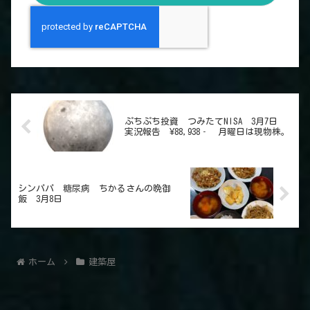
ぷちぷち投資 つみたてNISA 3月7日
実況報告 ¥88,938‐ 月曜日は現物株。
シンパパ 糖尿病 ちかるさんの晩御
飯 3月8日
ホーム
建築屋