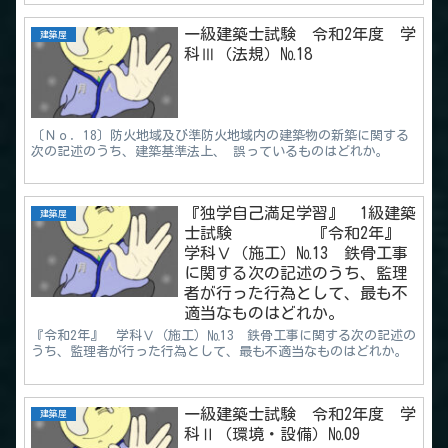
一級建築士試験 令和2年度 学
建築屋
科Ⅲ（法規）№18
〔Ｎｏ．18〕防火地域及び準防火地域内の建築物の新築に関する
次の記述のうち、建築基準法上、 誤っているものはどれか。
『独学自己満足学習』 1級建築
建築屋
士試験 『令和2年』
学科Ⅴ（施工）№13 鉄骨工事
に関する次の記述のうち、監理
者が行った行為として、最も不
適当なものはどれか。
『令和2年』 学科Ⅴ（施工）№13 鉄骨工事に関する次の記述の
うち、監理者が行った行為として、最も不適当なものはどれか。
一級建築士試験 令和2年度 学
建築屋
科Ⅱ（環境・設備）№09