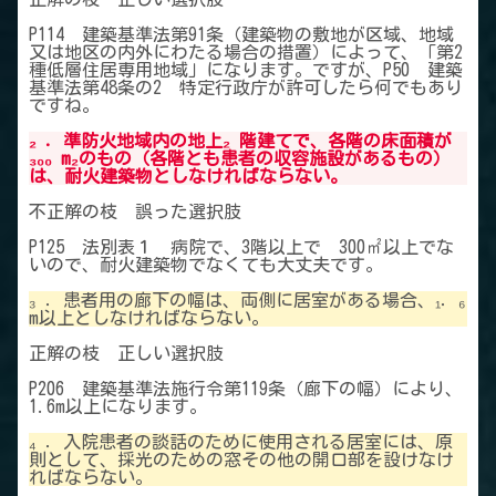
P114 建築基準法第91条（建築物の敷地が区域、地域
又は地区の内外にわたる場合の措置）によって、「第2
種低層住居専用地域」になります。ですが、P50 建築
基準法第48条の2 特定行政庁が許可したら何でもあり
ですね。
₂ ．準防火地域内の地上₂ 階建てで、各階の床面積が
₃₀₀ m₂のもの（各階とも患者の収容施設があるもの）
は、耐火建築物としなければならない。
不正解の枝 誤った選択肢
P125 法別表１ 病院で、3階以上で 300㎡以上でな
いので、耐火建築物でなくても大丈夫です。
₃ ．患者用の廊下の幅は、両側に居室がある場合、₁．₆
m以上としなければならない。
正解の枝 正しい選択肢
P206 建築基準法施行令第119条（廊下の幅）により、
1.6m以上になります。
₄ ．入院患者の談話のために使用される居室には、原
則として、採光のための窓その他の開口部を設けなけ
ればならない。