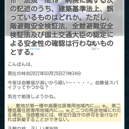
Ⅲ 法規 №19 病院に関する次
の記述のうち、建築基準法上、誤
っているものはどれか。ただし、
階避難安全検証法、全館避難安全
検証法及び国土交通大臣の認定に
よる安全性の確認は行わないもの
Twitter
コピー
とする。
こんばんは、
現在の時刻2022年03月25日21時34分
今夜は血糖値が高いから眠い～・・・・。血糖値スパ
イクってやつかな？
気合で勉強しようかね。
₁ ．敷地が第一種中高層住居専用地域内に₃₀₀ m₂、第二
種低層住居専用地域内に₇₀₀ m₂と二つの用途地域にわた
る場合、当該敷地には、特定行政庁の許可を受けなけ
れば新築することができない。
正解の枝 正しい選択肢