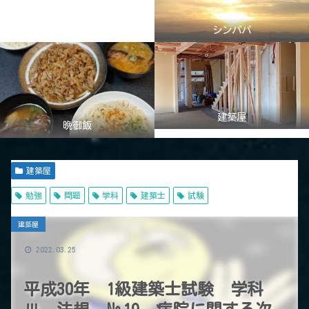
シンパパ
建築屋
晩御飯
建築屋
勉強
問題
学科
建築士
試験
建築屋
2022.03.25
平成30年 1級建築士試験 学科