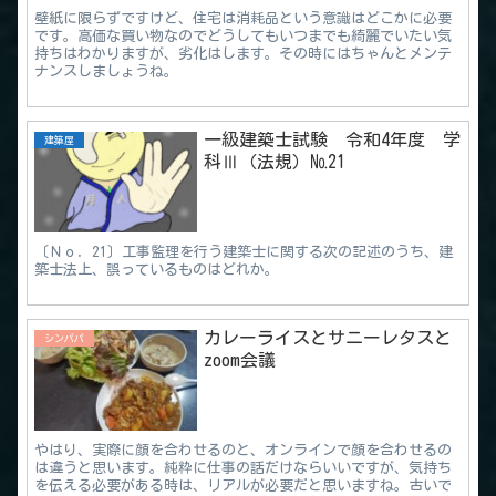
壁紙に限らずですけど、住宅は消耗品という意識はどこかに必要
です。高価な買い物なのでどうしてもいつまでも綺麗でいたい気
持ちはわかりますが、劣化はします。その時にはちゃんとメンテ
ナンスしましょうね。
一級建築士試験 令和4年度 学
建築屋
科Ⅲ（法規）№21
〔Ｎｏ．21〕工事監理を行う建築士に関する次の記述のうち、建
築士法上、誤っているものはどれか。
カレーライスとサニーレタスと
シンパパ
zoom会議
やはり、実際に顔を合わせるのと、オンラインで顔を合わせるの
は違うと思います。純粋に仕事の話だけならいいですが、気持ち
を伝える必要がある時は、リアルが必要だと思いますね。古いで