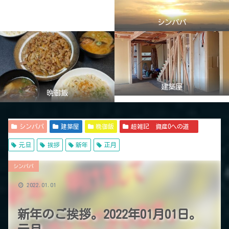
シンパパ
建築屋
晩御飯
シンパパ
建築屋
晩御飯
超雑記 資産0への道
元旦
挨拶
新年
正月
シンパパ
2022.01.01
新年のご挨拶。2022年01月01日。