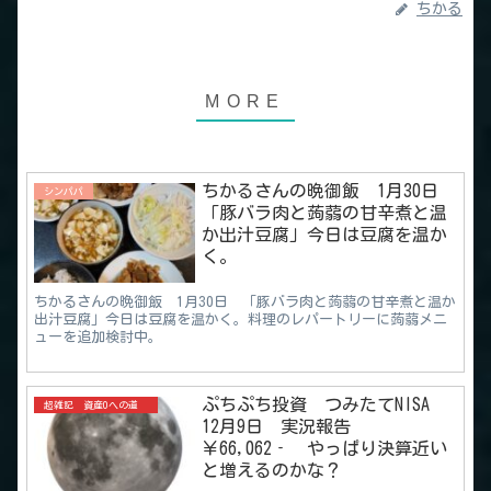
ちかる
ちかるさんの晩御飯 1月30日
シンパパ
「豚バラ肉と蒟蒻の甘辛煮と温
か出汁豆腐」今日は豆腐を温か
く。
ちかるさんの晩御飯 1月30日 「豚バラ肉と蒟蒻の甘辛煮と温か
出汁豆腐」今日は豆腐を温かく。料理のレパートリーに蒟蒻メニ
ューを追加検討中。
ぷちぷち投資 つみたてNISA
超雑記 資産0への道
12月9日 実況報告
￥66,062‐ やっぱり決算近い
と増えるのかな？