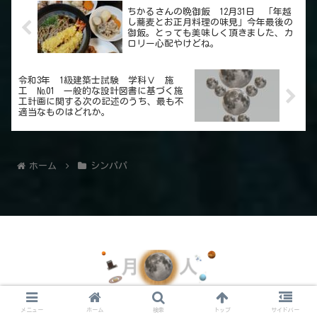
ちかるさんの晩御飯 12月31日 「年越
し蕎麦とお正月料理の味見」今年最後の
御飯。とっても美味しく頂きました、カ
ロリー心配やけどね。
令和3年 1級建築士試験 学科Ⅴ 施
工 №01 一般的な設計図書に基づく施
工計画に関する次の記述のうち、最も不
適当なものはどれか。
ホーム
シンパパ
© 2021 月の人のイラスト.
メニュー
ホーム
検索
トップ
サイドバー