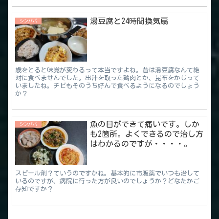
湯豆腐と24時間換気扇
シンパパ
歳をとると味覚が変わるって本当ですよね。昔は湯豆腐なんて絶
対に食べませんでした。出汁を取った鶏肉とか、昆布をかじって
いましたね。チビもそのうち好んで食べるようになるのでしょう
か？
魚の目ができて痛いです。しか
シンパパ
も2箇所。よくできるので治し方
はわかるのですが・・・・。
スピール剤？ていうのですかね。基本的に市販薬でいつも治して
いるのですが、病院に行った方が良いのでしょうか？どなたかご
存知ですか？