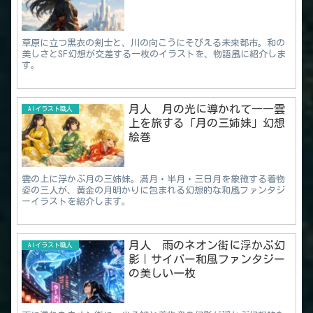
草原に立つ黒衣の剣士と、川の向こうにそびえる未来都市。和の
美しさとSF幻想が交差する一枚のイラストを、物語風に紹介しま
す。
月人 月の光に導かれて――雲
AIイラスト職人
上を旅する「月の三姉妹」幻想
絵巻
雲の上に浮かぶ月の三姉妹。満月・半月・三日月を象徴する着物
姿の三人が、黄金の月明かりに包まれる幻想的な和風ファンタジ
ーイラストを紹介します。
月人 雨のネオン街に浮かぶ幻
AIイラスト職人
影｜サイバー和風ファンタジー
の美しい一枚