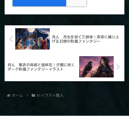
月人 月光を紡ぐ三姉妹｜夜空に織り上
げる幻想の和風ファンタジー
月人 黒衣の烏姫と彼岸花｜夕闇に咲く
ダーク和風ファンタジーイラスト
ホーム
AIイラスト職人