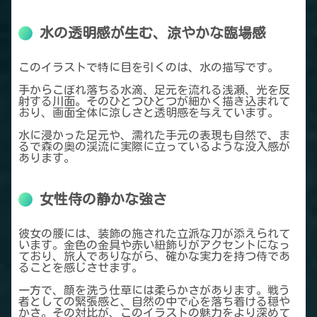
水の透明感が生む、涼やかな臨場感
このイラストで特に目を引くのは、水の描写です。
手からこぼれ落ちる水滴、足元を流れる浅瀬、光を反
射する川面。そのひとつひとつが細かく描き込まれて
おり、画面全体に涼しさと透明感を与えています。
水に浸かった足元や、濡れた手元の表現も自然で、ま
るで森の奥の渓流に実際に立っているような没入感が
あります。
女性侍の静かな強さ
彼女の腰には、装飾の施された立派な刀が添えられて
います。金色の金具や赤い紐飾りがアクセントになっ
ており、旅人でありながら、確かな実力を持つ侍であ
ることを感じさせます。
一方で、顔を洗う仕草には柔らかさがあります。戦う
者としての緊張感と、自然の中で心を落ち着ける穏や
かさ。その対比が、このイラストの魅力をより深めて