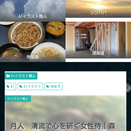
シンパパ
AIイラスト職人
建築屋
晩御飯
AIイラスト職人
AI
AIイラスト
侍女子
AIイラスト職人
2026.06.29
月人 清流で心を研ぐ女性侍｜森