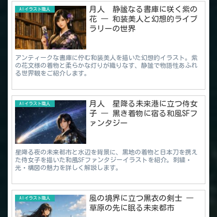
月人 静謐なる書庫に咲く紫の
AIイラスト職人
花 ― 和装美人と幻想的ライブ
ラリーの世界
アンティークな書庫に佇む和装美人を描いた幻想的イラスト。紫
の花文様の着物と柔らかな灯りが織りなす、静謐で物語性あふれ
る世界観をご紹介します。
月人 星降る未来港に立つ侍女
AIイラスト職人
子 ― 黒き着物に宿る和風SFフ
ァンタジー
星降る夜の未来都市と水辺を背景に、黒地の着物と日本刀を携え
た侍女子を描いた和風SFファンタジーイラストを紹介。刺繍・
光・構図の魅力を詳しく解説します。
風の境界に立つ黒衣の剣士 ―
AIイラスト職人
草原の先に眠る未来都市