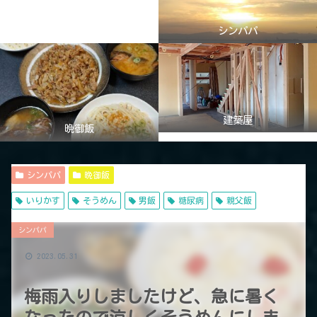
シンパパ
建築屋
晩御飯
シンパパ
晩御飯
いりかす
そうめん
男飯
糖尿病
親父飯
シンパパ
2023.05.31
梅雨入りしましたけど、急に暑く