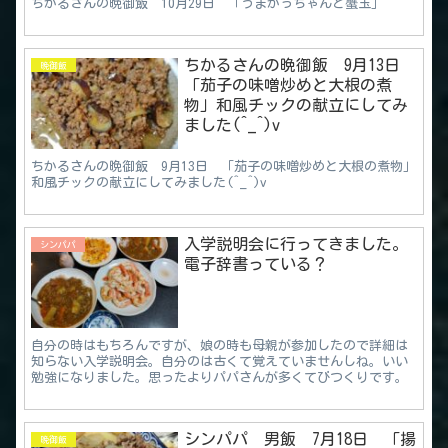
ちかるさんの晩御飯 10月29日 「うまかっちゃんと蟹玉」
ちかるさんの晩御飯 9月13日
晩御飯
「茄子の味噌炒めと大根の煮
物」和風チックの献立にしてみ
ました(^_^)v
ちかるさんの晩御飯 9月13日 「茄子の味噌炒めと大根の煮物」
和風チックの献立にしてみました(^_^)v
入学説明会に行ってきました。
シンパパ
電子辞書っている？
自分の時はもちろんですが、娘の時も母親が参加したので詳細は
知らない入学説明会。自分のは古くて覚えていませんしね。いい
勉強になりました。思ったよりパパさんが多くてびつくりです。
シンパパ 男飯 7月18日 「揚
晩御飯