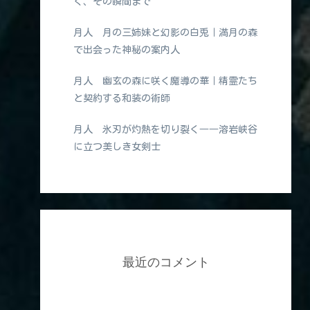
く、その瞬間まで
月人 月の三姉妹と幻影の白兎｜満月の森
で出会った神秘の案内人
月人 幽玄の森に咲く魔導の華｜精霊たち
と契約する和装の術師
月人 氷刃が灼熱を切り裂く――溶岩峡谷
に立つ美しき女剣士
最近のコメント