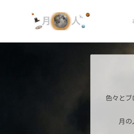
色々とブ
月の