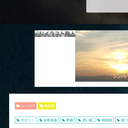
AIイラスト職人
シンパ
シンパパ
晩御飯
カロリー
合格発表
男飯
祝い飯
糖尿病
食べ