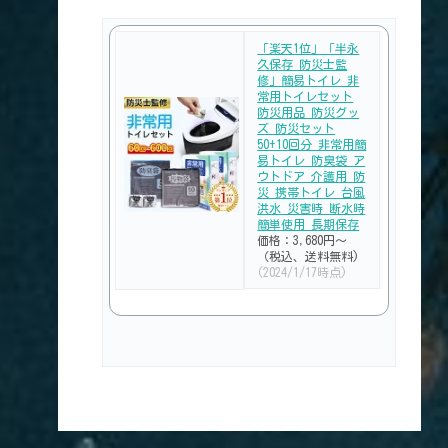
「楽天1位」「半永
久保存 防災士監
修」簡易トイレ 非
常用トイレセット
防災用品 防災グッ
ズ 防災セット
50+10回分 非常用簡
易トイレ 防臭袋 ア
ウトドア 介護用 防
災 携帯トイレ 台風
洪水 災害時 断水時
簡単使用 長期保存
価格：3,680円～
（税込、送料無料)
(2024/1/17時点)