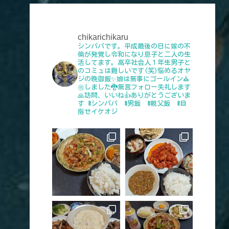
chikarichikaru
シンパパです。平成最後の日に嫁の不
倫が発覚し令和になり息子と二人の生
活してます。高卒社会人１年生男子と
のコミュは難しいです(笑)悩めるオヤ
ジの晩御飯✨娘は無事にゴールイン⛪
㊗️しました🐉無言フォロー失礼します
🙏訪問、いいね👍️ありがとうございま
す
#シンパパ #男飯 #親父飯 #目
指せイケオジ