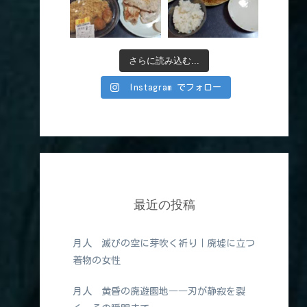
さらに読み込む...
Instagram でフォロー
最近の投稿
月人 滅びの空に芽吹く祈り｜廃墟に立つ
着物の女性
月人 黄昏の廃遊園地――刃が静寂を裂