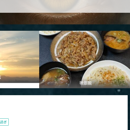
パ
晩御飯
過ぎ