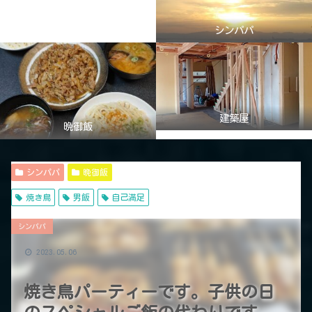
シンパパ
建築屋
晩御飯
シンパパ
晩御飯
焼き鳥
男飯
自己満足
シンパパ
2023.05.06
焼き鳥パーティーです。子供の日