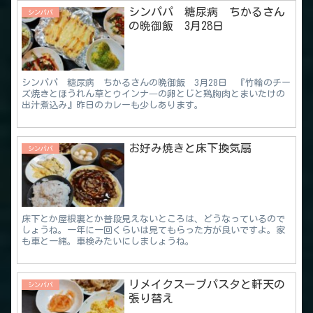
シンパパ 糖尿病 ちかるさん
シンパパ
の晩御飯 3月28日
シンパパ 糖尿病 ちかるさんの晩御飯 3月28日 『竹輪のチー
ズ焼きとほうれん草とウインナ―の卵とじと鶏胸肉とまいたけの
出汁煮込み』昨日のカレーも少しあります。
お好み焼きと床下換気扇
シンパパ
床下とか屋根裏とか普段見えないところは、どうなっているので
しょうね。一年に一回くらいは見てもらった方が良いですよ。家
も車と一緒。車検みたいにしましょうね。
リメイクスープパスタと軒天の
シンパパ
張り替え