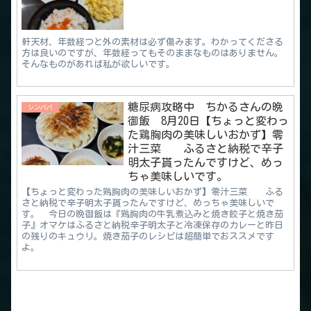
軒天材、年数経つと外の素材は必ず傷みます。わかってくださる
方は良いのですが、年数経ってもそのままなものはありません。
そんなものがあれば私が欲しいです。
糖尿病攻略中 ちかるさんの晩
シンパパ
御飯 8月20日【ちょっと変わっ
た鶏胸肉の美味しいおかず】零
汁三菜 ふるさと納税で辛子
明太子貰ったんですけど、めっ
ちゃ美味しいです。
【ちょっと変わった鶏胸肉の美味しいおかず】零汁三菜 ふる
さと納税で辛子明太子貰ったんですけど、めっちゃ美味しいで
す。 今日の晩御飯は『鶏胸肉の牛乳煮込みと焼き餃子と焼き茄
子』オマケはふるさと納税辛子明太子と冷凍保存のカレーと昨日
の残りのキュウリ。焼き茄子のレシピは超簡単でおススメです
よ。