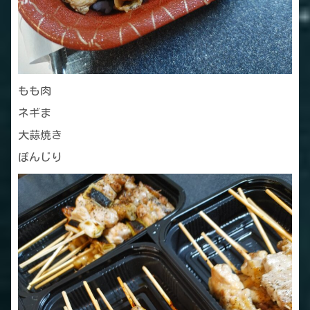
もも肉
ネギま
大蒜焼き
ぽんじり