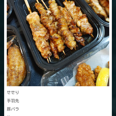
せせり
手羽先
豚バラ