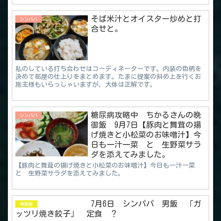
そば米汁とオイスター炒めと打
シンパパ
合せと。
私のしている打ち合わせはコーディネーターです。内装の色柄を
決めて部屋の仕上りをまとめます。たまに提案の斜め上を行くお
施主様もいらっしゃいますが、大体は正解です。
糖尿病攻略中 ちかるさんの晩
シンパパ
御飯 9月7日【豚肉と舞茸の揚
げ焼きと小松菜のお味噌汁】今
日も一汁一菜 と 生野菜サラ
ダを添えてみました。
【豚肉と舞茸の揚げ焼きと小松菜のお味噌汁】今日も一汁一菜
と 生野菜サラダを添えてみました。
7月6日 シンパパ 男飯 「ガ
晩御飯
ッツリ焼き餃子」 定食 ？