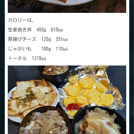
カロリーは、
生姜焼き丼 455g 818㎉
厚揚げチーズ 120g 351㎉
じゃがいも 100g 110㎉
トータル 1279㎉