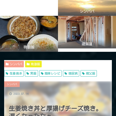
シンパパ
建築屋
晩御飯
シンパパ
晩御飯
生姜焼き
男飯
簡単レシピ
糖尿病
親父飯
シンパパ
2023.07.14
生姜焼き丼と厚揚げチーズ焼き。