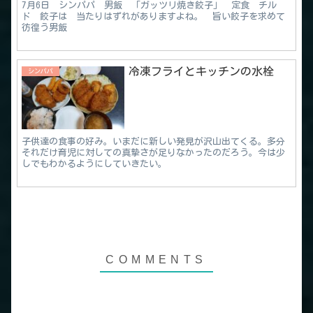
7月6日 シンパパ 男飯 「ガッツリ焼き餃子」 定食 チル
ド 餃子は 当たりはずれがありますよね。 旨い餃子を求めて
彷徨う男飯
冷凍フライとキッチンの水栓
シンパパ
子供達の食事の好み。いまだに新しい発見が沢山出てくる。多分
それだけ育児に対しての真摯さが足りなかったのだろう。今は少
しでもわかるようにしていきたい。