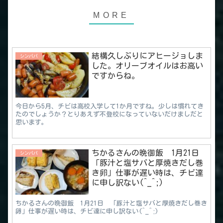
結構久しぶりにアヒージョしま
シンパパ
した。オリーブオイルはお高い
ですからね。
今日から5月、チビは高校入学して1か月ですね。少しは慣れてき
たのでしょうか？とりあえず不登校になっていないだけましだと
思います。
ちかるさんの晩御飯 1月21日
シンパパ
「豚汁と塩サバと厚焼きだし巻
き卵」仕事が遅い時は、チビ達
に申し訳ない(^_^;)
ちかるさんの晩御飯 1月21日 「豚汁と塩サバと厚焼きだし巻き
卵」仕事が遅い時は、チビ達に申し訳ない(^_^;)