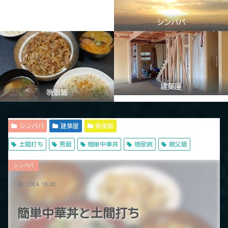
シンパパ
建築屋
晩御飯
シンパパ
建築屋
晩御飯
土間打ち
男飯
簡単中華丼
糖尿病
親父飯
シンパパ
2024.10.02
簡単中華丼と土間打ち