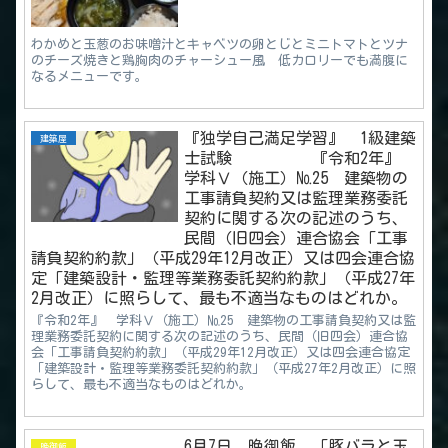
わかめと玉葱のお味噌汁とキャベツの卵とじとミニトマトとツナ
のチーズ焼きと鶏胸肉のチャーシュー風 低カロリーでも満腹に
なるメニューです。
『独学自己満足学習』 1級建築
建築屋
士試験 『令和2年』
学科Ⅴ（施工）№25 建築物の
工事請負契約又は監理業務委託
契約に関する次の記述のうち、
民間（旧四会）連合協会「工事
請負契約約款」（平成29年12月改正）又は四会連合協
定「建築設計・監理等業務委託契約約款」（平成27年
2月改正）に照らして、最も不適当なものはどれか。
『令和2年』 学科Ⅴ（施工）№25 建築物の工事請負契約又は監
理業務委託契約に関する次の記述のうち、民間（旧四会）連合協
会「工事請負契約約款」（平成29年12月改正）又は四会連合協定
「建築設計・監理等業務委託契約約款」（平成27年2月改正）に照
らして、最も不適当なものはどれか。
6月7日 晩御飯 「豚バラと玉
晩御飯