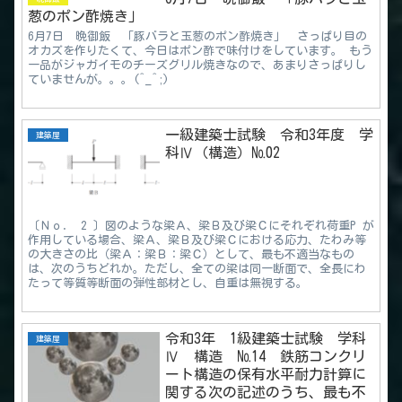
葱のポン酢焼き」
6月7日 晩御飯 「豚バラと玉葱のポン酢焼き」 さっぱり目の
オカズを作りたくて、今日はポン酢で味付けをしています。 もう
一品がジャガイモのチーズグリル焼きなので、あまりさっぱりし
ていませんが。。。(^_^;)
一級建築士試験 令和3年度 学
建築屋
科Ⅳ（構造）№02
〔Ｎｏ． 2 〕図のような梁Ａ、梁Ｂ及び梁Ｃにそれぞれ荷重P が
作用している場合、梁Ａ、梁Ｂ及び梁Ｃにおける応力、たわみ等
の大きさの比（梁Ａ：梁Ｂ：梁Ｃ）として、最も不適当なもの
は、次のうちどれか。ただし、全ての梁は同一断面で、全長にわ
たって等質等断面の弾性部材とし、自重は無視する。
令和3年 1級建築士試験 学科
建築屋
Ⅳ 構造 №14 鉄筋コンクリ
ート構造の保有水平耐力計算に
関する次の記述のうち、最も不