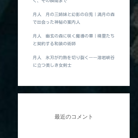
く、その瞬間まで
月人 月の三姉妹と幻影の白兎｜満月の森
で出会った神秘の案内人
月人 幽玄の森に咲く魔導の華｜精霊たち
と契約する和装の術師
月人 氷刃が灼熱を切り裂く――溶岩峡谷
に立つ美しき女剣士
最近のコメント