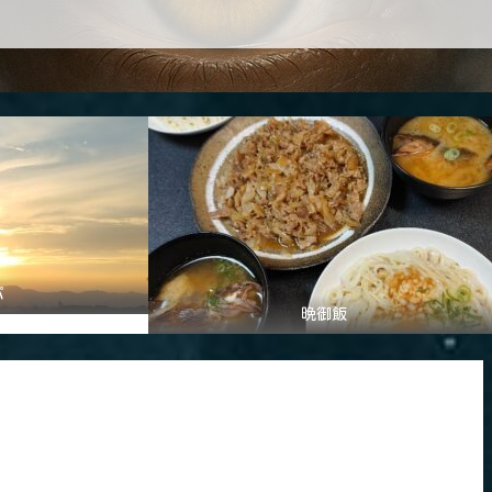
パ
晩御飯