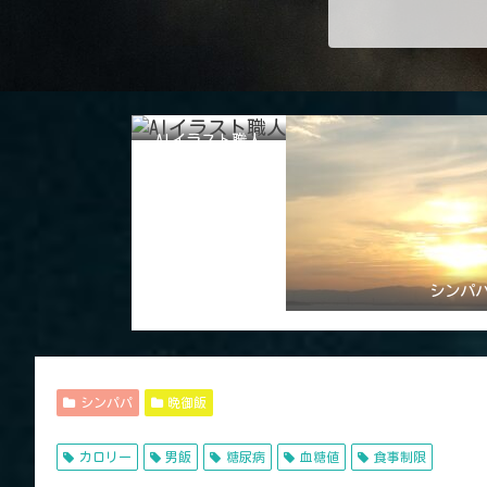
AIイラスト職人
シンパ
シンパパ
晩御飯
カロリー
男飯
糖尿病
血糖値
食事制限