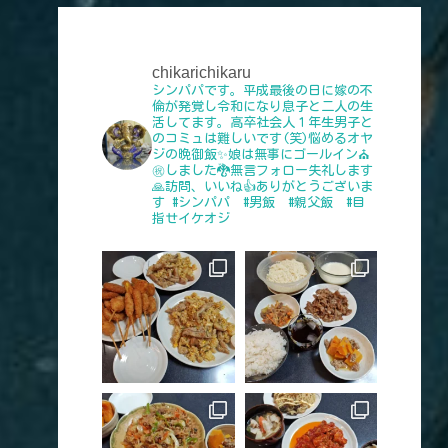
chikarichikaru
シンパパです。平成最後の日に嫁の不
倫が発覚し令和になり息子と二人の生
活してます。高卒社会人１年生男子と
のコミュは難しいです(笑)悩めるオヤ
ジの晩御飯✨娘は無事にゴールイン⛪
㊗️しました🐉無言フォロー失礼します
🙏訪問、いいね👍️ありがとうございま
す
#シンパパ #男飯 #親父飯 #目
指せイケオジ