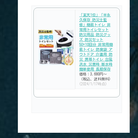
「楽天1位」「半永
久保存 防災士監
修」簡易トイレ 非
常用トイレセット
防災用品 防災グッ
ズ 防災セット
50+10回分 非常用簡
易トイレ 防臭袋 ア
ウトドア 介護用 防
災 携帯トイレ 台風
洪水 災害時 断水時
簡単使用 長期保存
価格：3,680円～
（税込、送料無料)
(2024/1/17時点)