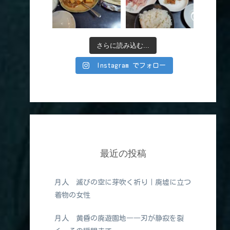
さらに読み込む...
Instagram でフォロー
最近の投稿
月人 滅びの空に芽吹く祈り｜廃墟に立つ
着物の女性
月人 黄昏の廃遊園地――刃が静寂を裂