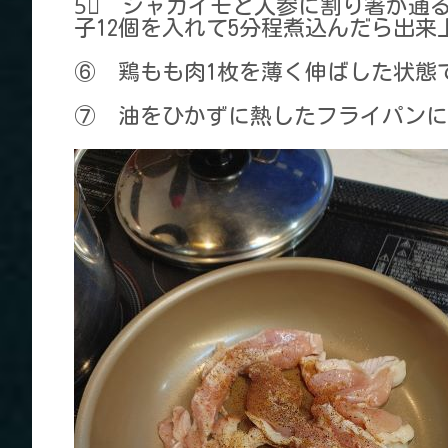
5⃣ ジャガイモと人参に割り箸が通
子12個を入れて5分程煮込んだら出来
⑥ 鶏もも肉1枚を薄く伸ばした状態
⑦ 油をひかずに熱したフライパンに