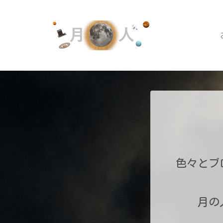
色々とブ
月の