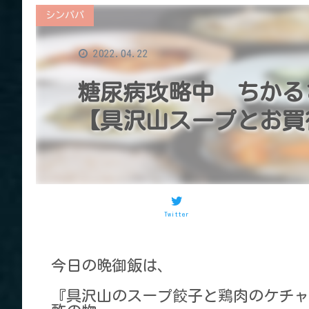
シンパパ
2022.04.22
糖尿病攻略中 ちかる
【具沢山スープとお買
Twitter
今日の晩御飯は、
『具沢山のスープ餃子と鶏肉のケチャ