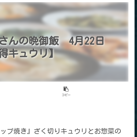
さんの晩御飯 4月22日
得キュウリ】
コピー
ップ焼き』ざく切りキュウリとお惣菜の