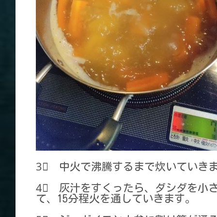
3⃣ 中火で沸騰するまで炊いていき
4⃣ 灰汁をすくったら、ダシダを小
て、15分程火を通していきます。