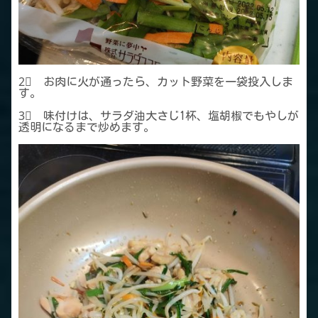
2⃣ お肉に火が通ったら、カット野菜を一袋投入しま
す。
3⃣ 味付けは、サラダ油大さじ1杯、塩胡椒でもやしが
透明になるまで炒めます。