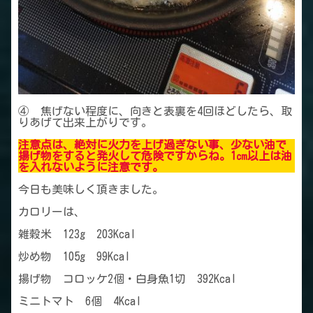
④ 焦げない程度に、向きと表裏を4回ほどしたら、取
りあげて出来上がりです。
注意点は、絶対に火力を上げ過ぎない事、少ない油で
揚げ物をすると発火して危険ですからね。1㎝以上は油
を入れないように注意です。
今日も美味しく頂きました。
カロリーは、
雑穀米 123g 203Kcal
炒め物 105g 99Kcal
揚げ物 コロッケ2個・白身魚1切 392Kcal
ミニトマト 6個 4Kcal