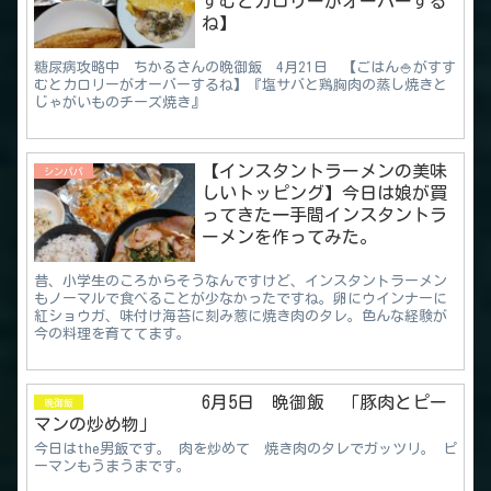
すむとカロリーがオーバーする
ね】
糖尿病攻略中 ちかるさんの晩御飯 4月21日 【ごはん🍚がすす
むとカロリーがオーバーするね】『塩サバと鶏胸肉の蒸し焼きと
じゃがいものチーズ焼き』
【インスタントラーメンの美味
シンパパ
しいトッピング】今日は娘が買
ってきた一手間インスタントラ
ーメンを作ってみた。
昔、小学生のころからそうなんですけど、インスタントラーメン
もノーマルで食べることが少なかったですね。卵にウインナーに
紅ショウガ、味付け海苔に刻み葱に焼き肉のタレ。色んな経験が
今の料理を育ててます。
6月5日 晩御飯 「豚肉とピー
晩御飯
マンの炒め物」
今日はthe男飯です。 肉を炒めて 焼き肉のタレでガッツリ。 ピ
ーマンもうまうまです。