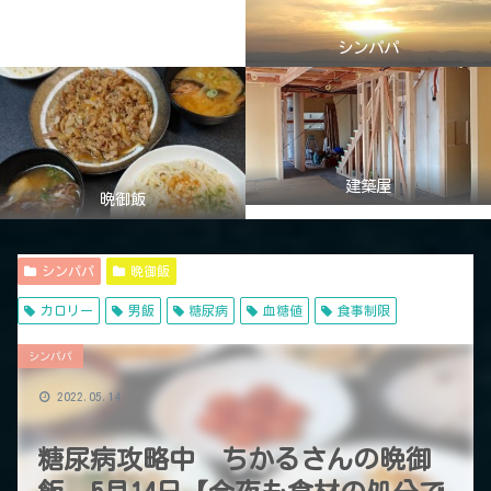
シンパパ
建築屋
晩御飯
シンパパ
晩御飯
カロリー
男飯
糖尿病
血糖値
食事制限
シンパパ
2022.05.14
糖尿病攻略中 ちかるさんの晩御