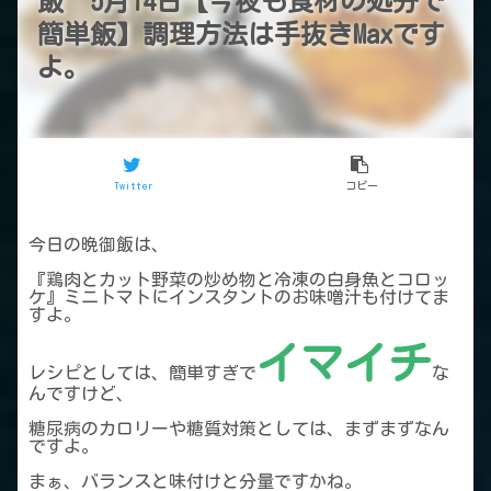
飯 5月14日【今夜も食材の処分で
簡単飯】調理方法は手抜きMaxです
よ。
Twitter
コピー
今日の晩御飯は、
『鶏肉とカット野菜の炒め物と冷凍の白身魚とコロッ
ケ』ミニトマトにインスタントのお味噌汁も付けてま
すよ。
イマイチ
レシピとしては、簡単すぎで
な
んですけど、
糖尿病のカロリーや糖質対策としては、まずまずなん
ですよ。
まぁ、バランスと味付けと分量ですかね。