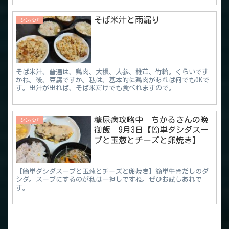
そば米汁と雨漏り
シンパパ
そば米汁、普通は、鶏肉、大根、人参、椎茸、竹輪。くらいです
かね。後、豆腐ですか。私は、基本的に鶏肉があれば何でもOKで
す。出汁が出れば、そば米だけでも食べれますので。
糖尿病攻略中 ちかるさんの晩
シンパパ
御飯 9月3日【簡単ダシダスー
プと玉葱とチーズと卵焼き】
【簡単ダシダスープと玉葱とチーズと卵焼き】簡単牛骨だしのダ
シダ。スープにするのが私は一押しですね。ぜひお試しあれで
す。