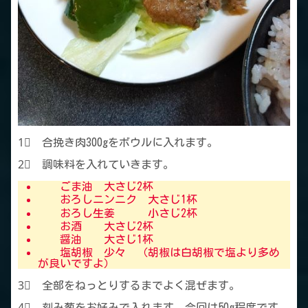
1⃣ 合挽き肉300gをボウルに入れます。
2⃣ 調味料を入れていきます。
ごま油 大さじ2杯
おろしニンニク 大さじ1杯
おろし生姜 小さじ2杯
お酒 大さじ2杯
醤油 大さじ1杯
塩胡椒 少々 （胡椒は白胡椒で塩より多め
が良いですよ）
3⃣ 全部をねっとりするまでよく混ぜます。
4⃣ 刻み葱をお好みで入れます。今回は50g程度です。