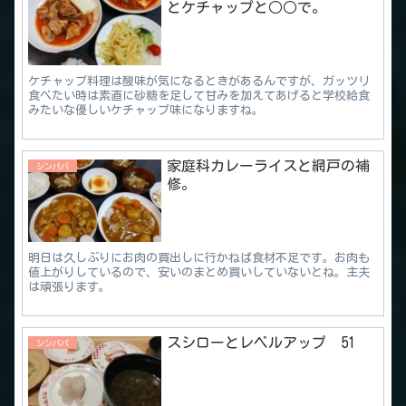
とケチャップと○○で。
ケチャップ料理は酸味が気になるときがあるんですが、ガッツリ
食べたい時は素直に砂糖を足して甘みを加えてあげると学校給食
みたいな優しいケチャップ味になりますね。
家庭科カレーライスと網戸の補
シンパパ
修。
明日は久しぶりにお肉の買出しに行かねば食材不足です。お肉も
値上がりしているので、安いのまとめ買いしていないとね。主夫
は頑張ります。
スシローとレベルアップ 51
シンパパ