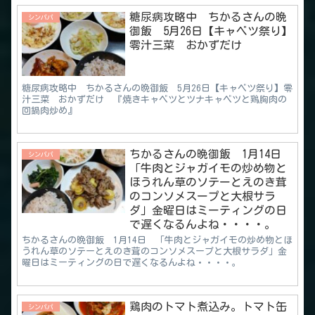
糖尿病攻略中 ちかるさんの晩
シンパパ
御飯 5月26日【キャベツ祭り】
零汁三菜 おかずだけ
糖尿病攻略中 ちかるさんの晩御飯 5月26日【キャベツ祭り】零
汁三菜 おかずだけ 『焼きキャベツとツナキャベツと鶏胸肉の
回鍋肉炒め』
ちかるさんの晩御飯 1月14日
シンパパ
「牛肉とジャガイモの炒め物と
ほうれん草のソテーとえのき茸
のコンソメスープと大根サラ
ダ」金曜日はミーティングの日
で遅くなるんよね・・・・。
ちかるさんの晩御飯 1月14日 「牛肉とジャガイモの炒め物とほ
うれん草のソテーとえのき茸のコンソメスープと大根サラダ」金
曜日はミーティングの日で遅くなるんよね・・・・。
鶏肉のトマト煮込み。トマト缶
シンパパ