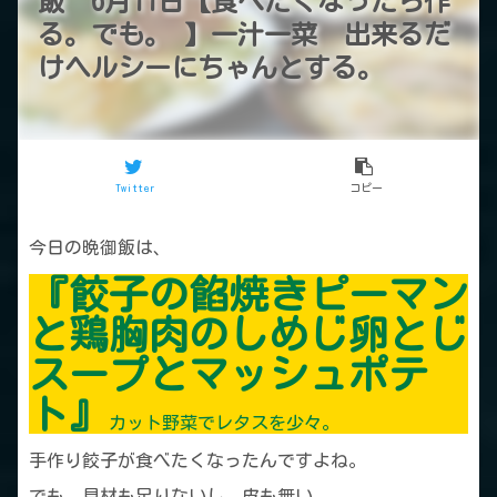
飯 6月11日【食べたくなったら作
る。でも。 】一汁一菜 出来るだ
けヘルシーにちゃんとする。
Twitter
コピー
今日の晩御飯は、
『餃子の餡焼きピーマン
と鶏胸肉のしめじ卵とじ
スープとマッシュポテ
ト』
カット野菜でレタスを少々。
手作り餃子が食べたくなったんですよね。
でも、具材も足りないし、皮も無い。