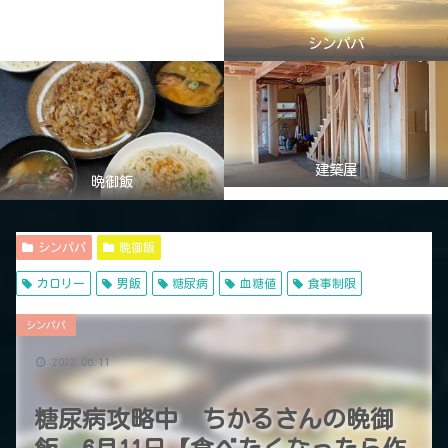
シンパパ
建築屋
晩御飯
シンパパ
晩御飯
カロリー
男飯
糖尿病
血糖値
食事制限
シンパパ
2022.06.11
糖尿病攻略中 ちかるさんの晩御