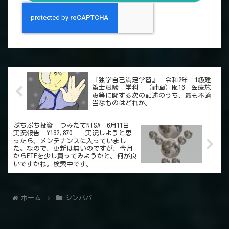
『独学自己満足学習』 令和2年 1級建
築士試験 学科Ⅰ（計画）№16 医療施
設等に関する次の記述のうち、最も不適
当なものはどれか。
ぷちぷち投資 つみたてNISA 6月11日
実況報告 ¥132,870‐ 実況しようと思
ったら、メンテナンスに入っていまし
た。なので、更新は無いのですが、今月
からETFを少し買ってみようかと。何が良
いですかね。検索中です。
ホーム
シンパパ