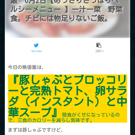
飯 6月2日【あっさりさっぱりヘ
ルシーメニュー 】一汁一菜 野菜
食。チビには物足りないご飯。
Twitter
コピー
今日の晩御飯は、
『豚しゃぶとブロッコリ
ーと完熟トマト、卵サラ
ダ（インスタント）と中
華スープ』
間食がくせになっているの
で、三食のカロリーを減らし気味です。
まずは豚しゃぶですけど、