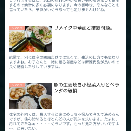
とすればするほど、沢山の材料の中から良いものを選定して使用
するので余計に多く必要になります。今の御時世、そんなことを
言っていたら、予算がいくらあっても足りませんけどね。
リメイク中華麺と結露問題。
シンパパ
結露て、別に住宅の問題だけでは無くて、生活の仕方でも変わり
ますよね。お子さんと一緒に眠る部屋などは新陳代謝が良いので
良く結露したりしていますね。
豚の生姜焼き小松菜入りとベラ
シンパパ
ンダの破損
住宅の外回りは、購入するときはめっちゃ悩んで考えて決めるん
ですが、住み始めるとほとんどの人が興味を失います。たまに、
汚れてきたなぁ・・・・くらいです。もっと見た方がいいですよ
～。と言いたい。