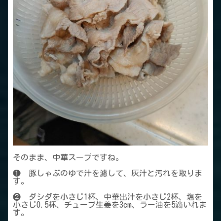
そのまま、中華スープですね。
❶ 豚しゃぶのゆで汁を濾して、灰汁と汚れを取りま
す。
❷ ダシダを小さじ1杯、中華出汁を小さじ2杯、塩を
小さじ0.5杯、チューブ生姜を3cm、ラー油を5滴いれま
す。