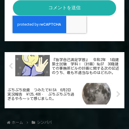
『独学自己満足学習』 令和2年 1級建
築士試験 学科Ⅰ（計画）№07 30階建
ての事務所ビルの計画に関する次の記述
のうち、最も不適当なものはどれか。
ぷちぷち投資 つみたてNISA 6月2日
実況報告 ¥125,406‐ ぷちぷちぷち過
ぎるやろ～って感じました。
ホーム
シンパパ