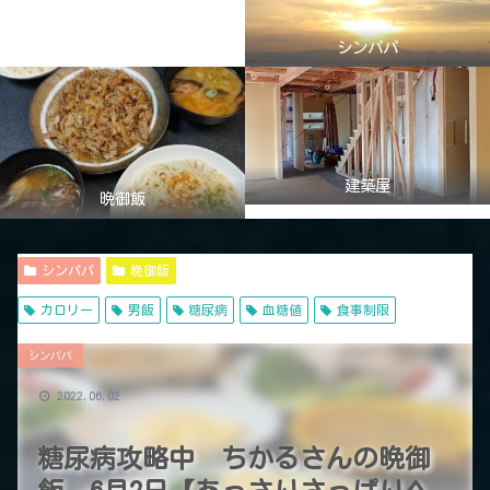
シンパパ
建築屋
晩御飯
シンパパ
晩御飯
カロリー
男飯
糖尿病
血糖値
食事制限
シンパパ
2022.06.02
糖尿病攻略中 ちかるさんの晩御