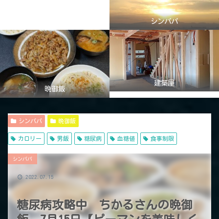
シンパパ
建築屋
晩御飯
シンパパ
晩御飯
カロリー
男飯
糖尿病
血糖値
食事制限
シンパパ
2022.07.15
糖尿病攻略中 ちかるさんの晩御