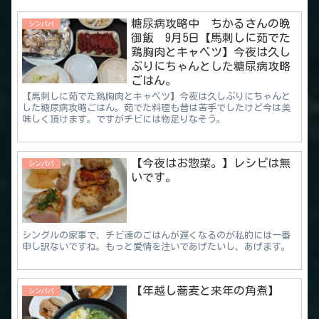
糖尿病攻略中 ちかるさんの晩
シンパパ
御飯 9月5日【馬刺しに茹でた
鶏胸肉とキャベツ】今夜は久し
ぶりにちゃんとした糖尿病攻略
ごはん。
【馬刺しに茹でた鶏胸肉とキャベツ】今夜は久しぶりにちゃんと
した糖尿病攻略ごはん。茹でた料理も昔は苦手でしたけど今は美
味しく頂けます。ですがチビには物足りなそう。
【今夜はお惣菜。】レシピは無
シンパパ
いです。
シングルの家事で、チビ達のごはんが遅くなるのが私的には一番
申し訳ないですね。もっと愛情を注いであげたいし、あげます。
【年越し蕎麦と来年の角煮】
シンパパ