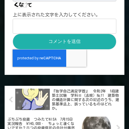
上に表示された文字を入力してください。
『独学自己満足学習』 令和2年 1級建
築士試験 学科Ⅲ（法規）№11 建築物
の構造計算に関する次の記述のうち、建
築基準法上、誤っているものはどれ
か。
ぷちぷち投資 つみたてNISA 7月15日
実況報告 ¥140,000‐ ちょっと凄くな
いですか？六つの投資信託の合計が偶然