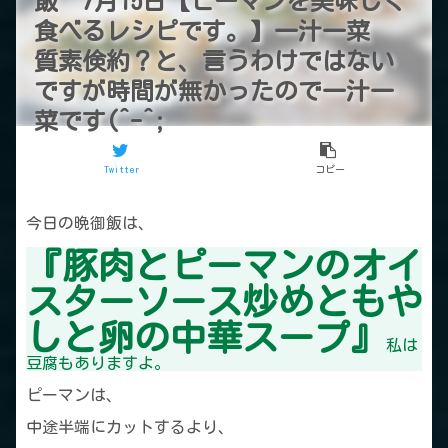
飯 7月15日【ピーマンを美味しく
食べるレシピです。】一汁一菜
質素倹約？と、言うわけではない
ですが時間が無かったので一汁一
菜です(^-^;
Twitter
コピー
今日の晩御飯は、
『豚肉とピーマンのオイ
スターソース炒めともや
しと卵の中華スープ』
私は
豆腐もありますよ。
ピーマンは、
中途半端にカットするより、