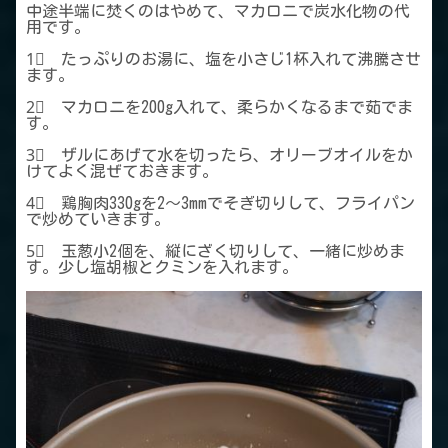
中途半端に焚くのはやめて、マカロニで炭水化物の代
用です。
1⃣ たっぷりのお湯に、塩を小さじ1杯入れて沸騰させ
ます。
2⃣ マカロニを200g入れて、柔らかくなるまで茹でま
す。
3⃣ ザルにあげて水を切ったら、オリーブオイルをか
けてよく混ぜておきます。
4⃣ 鶏胸肉330gを2～3mmでそぎ切りして、フライパン
で炒めていきます。
5⃣ 玉葱小2個を、縦にざく切りして、一緒に炒めま
す。少し塩胡椒とクミンを入れます。