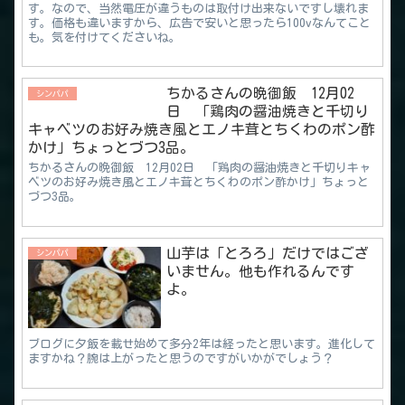
す。なので、当然電圧が違うものは取付け出来ないですし壊れま
す。価格も違いますから、広告で安いと思ったら100vなんてこと
も。気を付けてくださいね。
ちかるさんの晩御飯 12月02
シンパパ
日 「鶏肉の醤油焼きと千切り
キャベツのお好み焼き風とエノキ茸とちくわのポン酢
かけ」ちょっとづつ3品。
ちかるさんの晩御飯 12月02日 「鶏肉の醤油焼きと千切りキャ
ベツのお好み焼き風とエノキ茸とちくわのポン酢かけ」ちょっと
づつ3品。
山芋は「とろろ」だけではござ
シンパパ
いません。他も作れるんです
よ。
ブログに夕飯を載せ始めて多分2年は経ったと思います。進化して
ますかね？腕は上がったと思うのですがいかがでしょう？