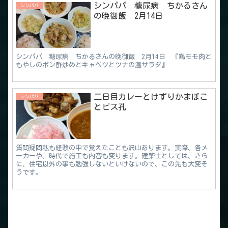
シンパパ 糖尿病 ちかるさん
シンパパ
の晩御飯 2月14日
シンパパ 糖尿病 ちかるさんの晩御飯 2月14日 『鶏モモ肉と
もやしのポン酢炒めとキャベツとツナの温サラダ』
二日目カレーとけずりかまぼこ
シンパパ
とビス孔
質問疑問私も経験の中で覚えたことも沢山あります。実際、各メ
ーカーや、時代で施工も内容も変ります。建築士としては、さら
に、住宅以外の事も勉強しないといけないので、この先も大変そ
うです。