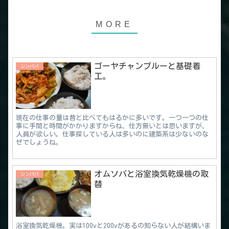
ゴーヤチャンプルーと基礎着
シンパパ
工。
現在の仕事の量は昔と比べてもはるかに多いです。一つ一つの仕
事に手間と時間がかかりますからね、仕方無いとは思いますが、
人員が欲しい。仕事探している人は多いのに建築系は少ないのな
ぜでしょうね。
オムソバと浴室換気乾燥機の取
シンパパ
替
浴室換気乾燥機。実は100vと200vがあるの知らない人が結構いま