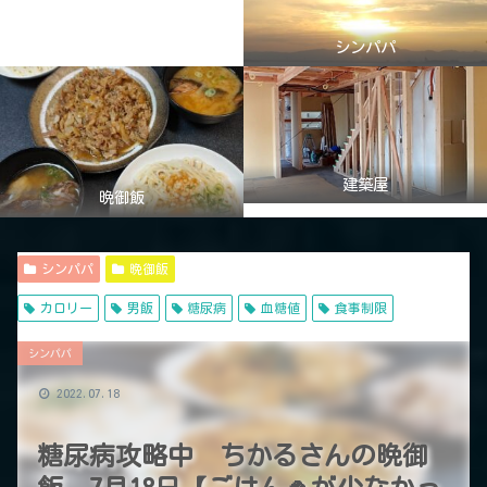
シンパパ
建築屋
晩御飯
シンパパ
晩御飯
カロリー
男飯
糖尿病
血糖値
食事制限
シンパパ
2022.07.18
糖尿病攻略中 ちかるさんの晩御