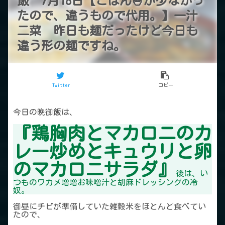
飯 7月18日【ごはん🍚が少なかっ
たので、違うもので代用。】一汁
二菜 昨日も麺だったけど今日も
違う形の麺ですね。
Twitter
コピー
今日の晩御飯は、
『鶏胸肉とマカロニのカ
レー炒めとキュウリと卵
のマカロニサラダ』
後は、い
つものワカメ増増お味噌汁と胡麻ドレッシングの冷
奴。
御昼にチビが準備していた雑穀米をほとんど食べてい
たので、