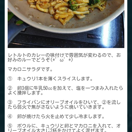
レトルトのカレーの味付けで雰囲気が変わるので、お
好みのルーでどうぞ(*’ω’*)
マカロニサラダです。
① キュウリ1本を薄くスライスします。
② 卵3個に牛乳50㏄を加えて、塩を一つまみ入れたら
よく攪拌します。
③ フライパンにオリーブオイルをひいて、②を流し
たら弱火で焦がさないように焼いていきます。
④ 卵が焼けたら火を止めて少し冷まします。
⑤ ボウルに、キュウリと卵とマカロニを入れて、オ
リーブオイル大さじ2杯をかけてよく混ぜます。