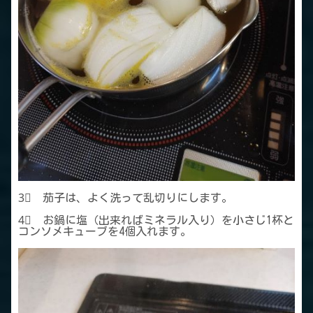
3⃣ 茄子は、よく洗って乱切りにします。
4⃣ お鍋に塩（出来ればミネラル入り）を小さじ1杯と
コンソメキューブを4個入れます。