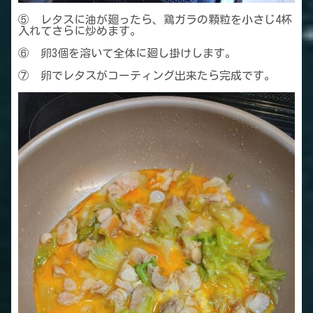
⑤ レタスに油が廻ったら、鶏ガラの顆粒を小さじ4杯
入れてさらに炒めます。
⑥ 卵3個を溶いて全体に廻し掛けします。
⑦ 卵でレタスがコーティング出来たら完成です。