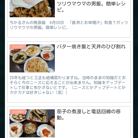
ツリウマウマの男飯。簡単レシ
ピ。
ちかるさんの晩御飯 9月20日 「豚丼とお味噌汁」和食？ガッツ
リウマウマの男飯。簡単レシピ。
バター焼き飯と天井のひび割れ
シンパパ
20年も経つと工法も結構変わりますね。当時のままの知識だとお
そらく今のニーズに応えることが出来ません。知識をアップデー
トして仕事に生かさないとです。（ニーズとかアップデートとか
カタカナは好きじゃない（笑））
茄子の煮浸しと電話回線の移
シンパパ
動。