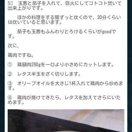
5⃣ 玉葱と茄子を入れて、弱火にしてコトコト焚いて
出来上がりです。
ほかの料理をする間ずっと炊くので、30分くらい
は炊いていると思います。
茄子も玉葱もふんわりとろけるくらいがgoodで
す。
次に、
鶏肉ですね。
① 鶏腿肉280gを一口より小さめにカットします。
② レタス半玉をざく切りします。
③ オリーブオイルを大さじ1杯入れて鶏肉から炒めま
す。
④ 鶏肉が焼けてきたら、レタスを加えてさらにいた
めます。