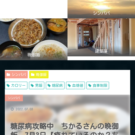
シンパパ
建築屋
晩御飯
シンパパ
晩御飯
カロリー
男飯
糖尿病
血糖値
食事制限
シンパパ
2022.07.03
糖尿病攻略中 ちかるさんの晩御