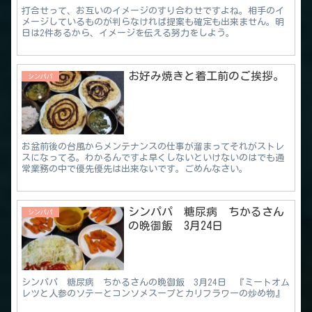
打合せって、お互いのイメージのすり合わせですよね。相手のイ
メージしているものが判らなければ提案も確定も出来ません。明
日は2件あるから、イメージを伝える努力をしよう。
お好み焼きと着工前のご挨拶。
シンパパ
お盆前後の台風からメンテナンスの仕事が溜まってそれがストレ
スになってる。わかるんですよ早くしないといけないのはでも通
常業務の中で優先優先は出来ないです。ごめんなさい。
シンパパ 糖尿病 ちかるさん
シンパパ
の晩御飯 3月24日
シンパパ 糖尿病 ちかるさんの晩御飯 3月24日 『ミートオム
レツと人参のソテーとコンソメスープとカリフラワーの炒め物』