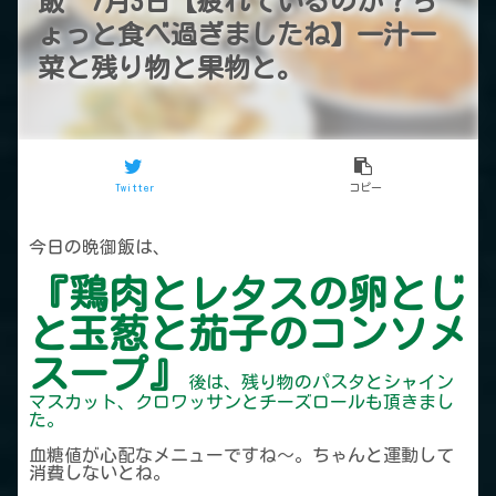
飯 7月3日【疲れているのか？ち
ょっと食べ過ぎましたね】一汁一
菜と残り物と果物と。
Twitter
コピー
今日の晩御飯は、
『鶏肉とレタスの卵とじ
と玉葱と茄子のコンソメ
スープ』
後は、残り物のパスタとシャイン
マスカット、クロワッサンとチーズロールも頂きまし
た。
血糖値が心配なメニューですね～。ちゃんと運動して
消費しないとね。