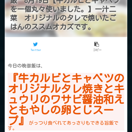
飯 8月19日【牛カルビとキャベツ
を一個丸々使いました。】一汁二
菜 オリジナルのタレで焼いたご
はんのススムオカズです。
Twitter
コピー
今日の晩御飯は、
『牛カルビとキャベツの
オリジナルタレ焼きとキ
ュウリのワサビ醤油和え
ともやしの卵とじスー
プ』
がっつり食べれてあっさりもできる旨飯で
す。