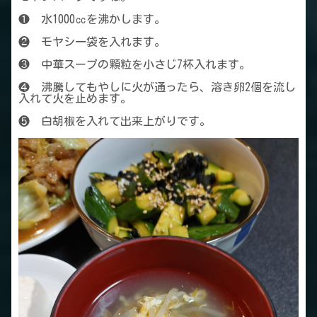
❶ 水1000㏄を沸かします。
❷ モヤシ一袋を入れます。
❸ 中華スープの顆粒を小さじ7杯入れます。
❹ 沸騰してもやしに火が通ったら、溶き卵2個を流し
入れて火を止めます。
❺ 白胡椒を入れて出来上がりです。