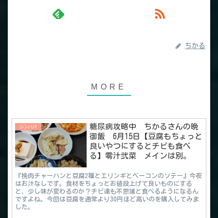
ちかる
糖尿病攻略中 ちかるさんの晩
シンパパ
御飯 6月15日【豆腐もちょっと
良いやつにするとチビも食べ
る】零汁弐菜 メインは別。
『挽肉チャーハンと豆腐2種とエリンギとベーコンのソテー』今夜
はお汁なしです。食材をちょっとお値段上げて良いものにする
と、少し味が変わるのか？チビ達も不思議と食べるようになるん
ですよね。今回は豆腐を通常より30円ほど高いのを購入してみま
した。