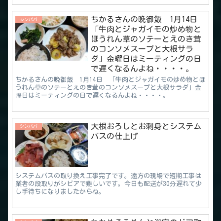
ちかるさんの晩御飯 1月14日
シンパパ
「牛肉とジャガイモの炒め物と
ほうれん草のソテーとえのき茸
のコンソメスープと大根サラ
ダ」金曜日はミーティングの日
で遅くなるんよね・・・・。
ちかるさんの晩御飯 1月14日 「牛肉とジャガイモの炒め物とほ
うれん草のソテーとえのき茸のコンソメスープと大根サラダ」金
曜日はミーティングの日で遅くなるんよね・・・・。
大根おろしとお刺身とシステム
シンパパ
バスの仕上げ
システムバスの取り換え工事完了です。遠方の現場で短期工事は
業者の段取りがシビアで難しいです。今日も配送が30分遅れて少
し手待ちになりましたからね。