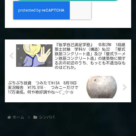
『独学自己満足学習』 令和2年 1級建
築士試験 学科Ⅳ（構造）№22 「壁式
鉄筋コンクリート造」及び「壁式ラーメ
ン鉄筋コンクリート造」の建築物に関す
る次の記述のうち、もっとも不適当なも
のはどれか。
ぷちぷち投資 つみたてNISA 8月19日
実況報告 ¥170,518‐ つみニーだけで
17万達成。何や絶好調やね～(^_-)-☆
ホーム
シンパパ