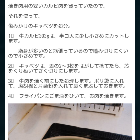
焼き肉用の安いカルビ肉を買っていたので、
それを使って、
傷みかけのキャベツを処分。
1⃣ 牛カルビ303gは、半口大に少し小さめにカットし
ます。
脂身が多いのと筋張っているので嚙み切りにくい
ので小さめです。
2⃣ キャベツは、表の2～3枚をはがして捨てたら、芯
をくりぬいてざく切りにします。
3⃣ 牛肉を焼く前にした処理します。ポリ袋に入れ
て、塩胡椒と片栗粉を入れて良くまぶしておきます。
4⃣ フライパンにごま油をひいて、お肉を焼きます。