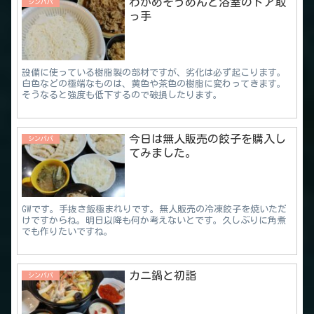
わかめそうめんと浴室のドア取
シンパパ
っ手
設備に使っている樹脂製の部材ですが、劣化は必ず起こります。
白色などの極端なものは、黄色や茶色の樹脂に変わってきます。
そうなると強度も低下するので破損したります。
今日は無人販売の餃子を購入し
シンパパ
てみました。
GWです。手抜き飯極まれりです。無人販売の冷凍餃子を焼いただ
けですからね。明日以降も何か考えないとです。久しぶりに角煮
でも作りたいですね。
カニ鍋と初詣
シンパパ