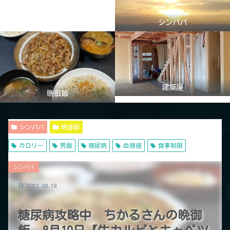
シンパパ
建築屋
晩御飯
シンパパ
晩御飯
カロリー
男飯
糖尿病
血糖値
食事制限
シンパパ
2022.08.19
糖尿病攻略中 ちかるさんの晩御