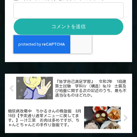
『独学自己満足学習』 令和2年 1級建
築士試験 学科Ⅳ（構造）№19 土質及
び地盤に関する次の記述のうち、最も不
適当なものはどれか。
糖尿病攻略中 ちかるさんの晩御飯 8月
16日【予定通り通常メニューに戻してま
す。】一汁三菜 お肉は多めですが、ち
ゃんとちゃんとの手作り御飯です。