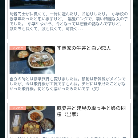
母親同士が仲良くて、一緒に遊んだり、お泊りしたり。 小学校の
低学年だったと思いますけど、 黒髪ロングで、凄い綺麗な女の子
でした。 小学生やから、今となっては想像の話なんですけど、
顔だちも良くて、頭も良くて、可愛く...
すき家の牛丼と白い恋人
シンパパ
自分の時とは修学旅行も変りましたね。移動は新幹線がメインで
したが、今は飛行機が主流ですもんね。チビには乗せたことがな
かった飛行機。何となく凄かったみたいです（笑）
麻婆丼と建具の取っ手と娘の同
シンパパ
棲（出家）