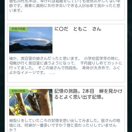
娘も20代も半ば、早ければ結婚をしていても全然おかしくない年
齢です。無事に真剣にお付き合いできる人が出来て良かったと思
います。
に〇だ ともこ さん
記憶の旅路
確か、美容室の娘さんだったと思います。 小学校低学年の時に、
母親が行く美容室に通うようになって、 千円握りしめてカットに
行ってました。 そこの娘さんで同級生。 身体が大きめで、ふく
よかなイメージです。 ...
記憶の旅路。2本目 蝉を見かけ
記憶の旅路
るとよく思い出す記憶。
蝉取りをしていたころの記憶を思い出してみました。皆さんの地
域には、何蝉が一番多いですか？昔と変わったりしていません
か？