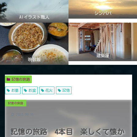
シンパパ
AIイラスト職人
建築屋
晩御飯
記憶の旅路
お墓
お盆
花火
記憶
記憶の旅路
2022.08.15
記憶の旅路 4本目 楽しくて懐か