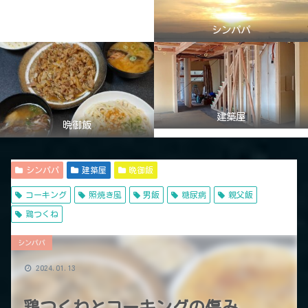
シンパパ
建築屋
晩御飯
シンパパ
建築屋
晩御飯
コーキング
照焼き風
男飯
糖尿病
親父飯
鶏つくね
シンパパ
2024.01.13
鶏つくねとコーキングの傷み