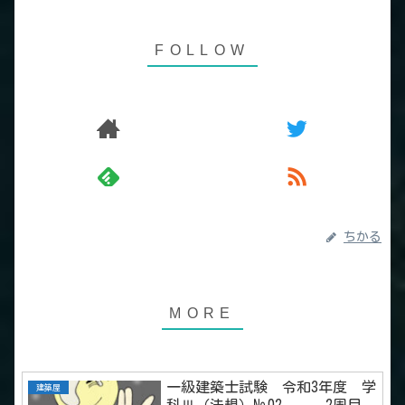
ちかる
一級建築士試験 令和3年度 学
建築屋
科Ⅲ（法規）№02 2周目