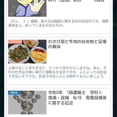
〔Ｎｏ． 2 〕面積、高さ又は階数に関する次の記述のうち、建築
基準法上、誤っているものはどれか。
わさび菜と牛肉の炒め物と足場
シンパパ
の解体
人間やること多すぎると、どっかで忘れたりしますね。まぁ、そ
れが仕方なの無い事だと理解もするのですが、人によっては許容
できないそうです。許容できない人には諦めてもらいましょう。
令和3年 1級建築士 学科Ⅱ
建築屋
環境・設備 №16 発電設備等
に関する記述