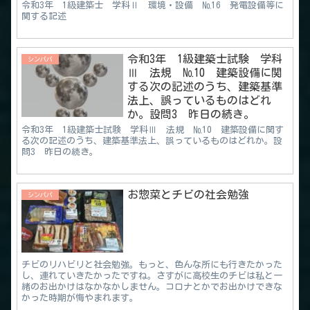
令和3年 1級建築士 学科Ⅱ 環境・設備 №16 発電設備等に
関する記述
令和3年 1級建築士試験 学科
シンパパ
Ⅲ 法規 №10 建築設備に関
する次の記述のうち、建築基準
法上、誤っているものはどれ
か。設問3 昨日の続き。
令和3年 1級建築士試験 学科Ⅲ 法規 №10 建築設備に関す
る次の記述のうち、建築基準法上、誤っているものはどれか。設
問3 昨日の続き。
お惣菜とチビの社会勉強
シンパパ
チビのリハビリと社会勉強。もっと、色んな所にも行きたかった
し、連れていきたかったですね。さすがに高校生のチビは私と一
緒のお出かけはなかなかしません。コロナとかでお出かけできな
かった時期が悔やまれます。