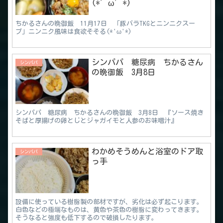
(*’ω’*)
ちかるさんの晩御飯 11月17日 「豚バラTKGとニンニクスー
プ」ニンニク風味は食欲そそる(*'ω'*)
シンパパ 糖尿病 ちかるさん
シンパパ
の晩御飯 3月8日
シンパパ 糖尿病 ちかるさんの晩御飯 3月8日 『ソース焼き
そばと厚揚げの卵とじとジャガイモと人参のお味噌汁』
わかめそうめんと浴室のドア取
シンパパ
っ手
設備に使っている樹脂製の部材ですが、劣化は必ず起こります。
白色などの極端なものは、黄色や茶色の樹脂に変わってきます。
そうなると強度も低下するので破損したります。