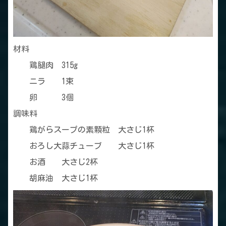
材料
鶏腿肉 315g
ニラ 1束
卵 3個
調味料
鶏がらスープの素顆粒 大さじ1杯
おろし大蒜チューブ 大さじ1杯
お酒 大さじ2杯
胡麻油 大さじ1杯