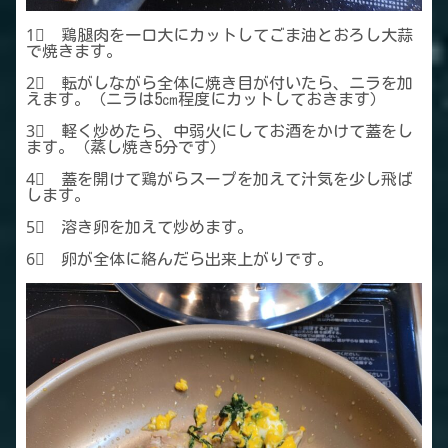
1⃣ 鶏腿肉を一口大にカットしてごま油とおろし大蒜
で焼きます。
2⃣ 転がしながら全体に焼き目が付いたら、ニラを加
えます。（ニラは5㎝程度にカットしておきます）
3⃣ 軽く炒めたら、中弱火にしてお酒をかけて蓋をし
ます。（蒸し焼き5分です）
4⃣ 蓋を開けて鶏がらスープを加えて汁気を少し飛ば
します。
5⃣ 溶き卵を加えて炒めます。
6⃣ 卵が全体に絡んだら出来上がりです。