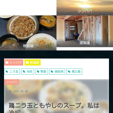
シンパパ
建築屋
晩御飯
シンパパ
晩御飯
ニラ玉
冷奴
男飯
糖尿病
親父飯
シンパパ
2023.06.08
鶏ニラ玉ともやしのスープ。私は