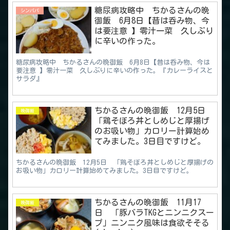
糖尿病攻略中 ちかるさんの晩
シンパパ
御飯 6月8日【昔は呑み物、今
は要注意 】零汁一菜 久しぶり
に辛いの作った。
糖尿病攻略中 ちかるさんの晩御飯 6月8日【昔は呑み物、今は
要注意 】零汁一菜 久しぶりに辛いの作った。『カレーライスと
サラダ』
ちかるさんの晩御飯 12月5日
晩御飯
「鶏そぼろ丼としめじと厚揚げ
のお吸い物」カロリー計算始め
てみました。3日目ですけど。
ちかるさんの晩御飯 12月5日 「鶏そぼろ丼としめじと厚揚げの
お吸い物」カロリー計算始めてみました。3日目ですけど。
ちかるさんの晩御飯 11月17
晩御飯
日 「豚バラTKGとニンニクスー
プ」ニンニク風味は食欲そそる