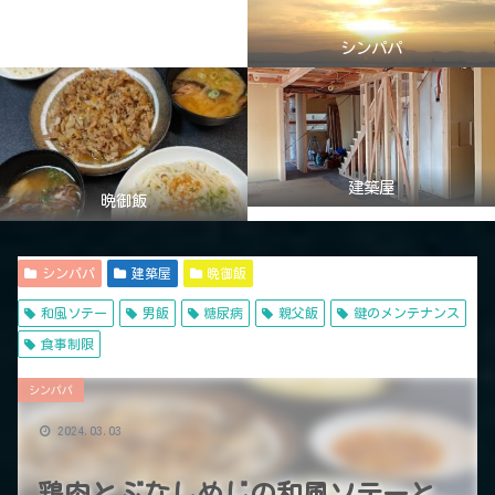
シンパパ
建築屋
晩御飯
シンパパ
建築屋
晩御飯
和風ソテー
男飯
糖尿病
親父飯
鍵のメンテナンス
食事制限
シンパパ
2024.03.03
鶏肉とぶなしめじの和風ソテーと