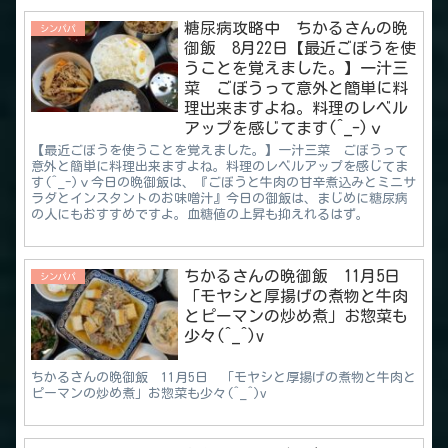
糖尿病攻略中 ちかるさんの晩
シンパパ
御飯 8月22日【最近ごぼうを使
うことを覚えました。】一汁三
菜 ごぼうって意外と簡単に料
理出来ますよね。料理のレベル
アップを感じてます(^_-)ｖ
【最近ごぼうを使うことを覚えました。】一汁三菜 ごぼうって
意外と簡単に料理出来ますよね。料理のレベルアップを感じてま
す(^_-)ｖ今日の晩御飯は、『ごぼうと牛肉の甘辛煮込みとミニサ
ラダとインスタントのお味噌汁』今日の御飯は、まじめに糖尿病
の人にもおすすめですよ。血糖値の上昇も抑えれるはず。
ちかるさんの晩御飯 11月5日
シンパパ
「モヤシと厚揚げの煮物と牛肉
とピーマンの炒め煮」お惣菜も
少々(^_^)v
ちかるさんの晩御飯 11月5日 「モヤシと厚揚げの煮物と牛肉と
ピーマンの炒め煮」お惣菜も少々(^_^)v