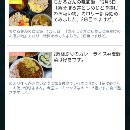
ちかるさんの晩御飯 12月5日
晩御飯
「鶏そぼろ丼としめじと厚揚げ
のお吸い物」カロリー計算始め
てみました。3日目ですけど。
ちかるさんの晩御飯 12月5日 「鶏そぼろ丼としめじと厚揚げの
お吸い物」カロリー計算始めてみました。3日目ですけど。
2週間ぶりのカレーライス🍛夏野
シンパパ
菜は好きです。
あまり作り過ぎないように気を付けているのですが、1箱は必ずル
ーを使い切りますね。今回は、ミックスなので1.5箱です。食べ過
ぎですよね。