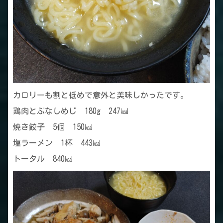
カロリーも割と低めで意外と美味しかったです。
鶏肉とぶなしめじ 180g 247㎉
焼き餃子 5個 150㎉
塩ラーメン 1杯 443㎉
トータル 840㎉