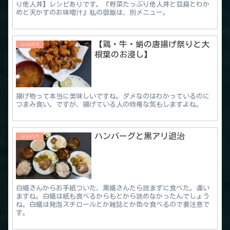
り他人丼】レシピありです。『野菜たっぷり他人丼と豆腐とわか
めと天かすのお味噌汁』私の御飯は、別メニュー。
【鶏・牛・蛸の唐揚げ祭りと大
シンパパ
根葉のお浸し】
揚げ物って本当に美味しいですね。ダメなのはわかっているのに
つまみ食い。ですが、揚げている人の特権な気もしますよね。
ハンバーグと黒アリ退治
シンパパ
白蟻さんからお手紙ついた、黒蟻さんたら読まずに食べた。違い
ますね。白蟻は紙も食べるからもとから読めなかったんでしょう
ね。白蟻は発泡スチロールとか雑誌とか色々食べるので要注意で
す。