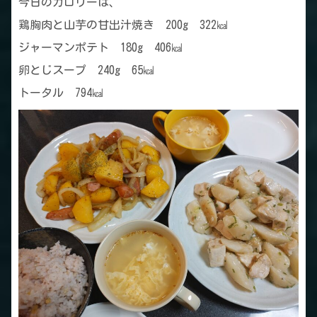
今日のカロリーは、
鶏胸肉と山芋の甘出汁焼き 200g 322㎉
ジャーマンポテト 180g 406㎉
卵とじスープ 240g 65㎉
トータル 794㎉