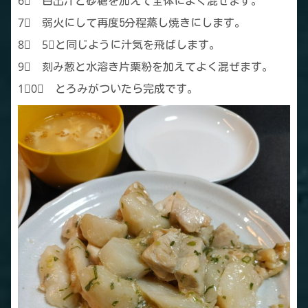
6⃣ 白出汁と砂糖を加えて全体によく混ぜます。
7⃣ 弱火にして再度5分程蒸し焼きにします。
8⃣ 5⃣と同じように汁気を飛ばします。
9⃣ 刻み葱と水溶き片栗粉を加えてよく混ぜます。
1⃣0⃣ とろみがついたら完成です。