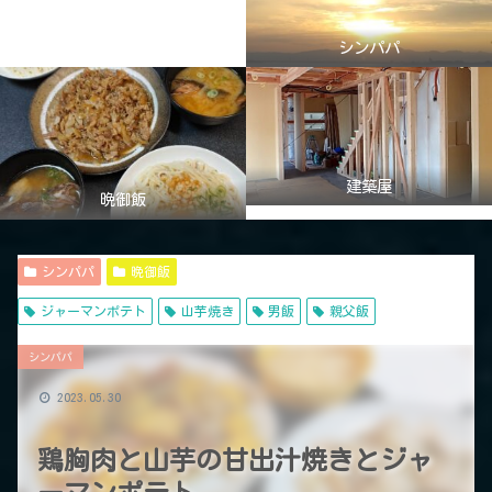
シンパパ
建築屋
晩御飯
シンパパ
晩御飯
ジャーマンポテト
山芋焼き
男飯
親父飯
シンパパ
2023.05.30
鶏胸肉と山芋の甘出汁焼きとジャ