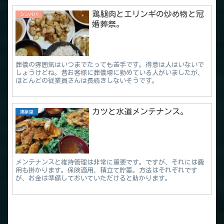
鶏腿肉とエリンギの炒め物と冠
シンパパ
婚葬祭。
葬儀の雰囲気はいつまでたっても苦手です。得意は人はいないで
しょうけどね。昔お客様に葬儀場に勤めている人がいましたが、
ほとんどの従業員さんは長続きしないそうです。
カツと水道メンテナンス。
建築屋
メンテナンスと維持管理は非常に重要です。ですが、それには費
用も掛かります。保険適用、積立て貯蓄。方法はそれぞれです
が、お金は準備しておいていただけると助かります。